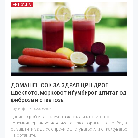
АРТКУЈНА
ДОМАШЕН СОК ЗА ЗДРАВ ЦРН ДРОБ
Цвеклото, морковот и ѓумбирот штитат од
фиброза и стеатоза
Плусинфо
03/09/2024
Црниот дроб е најголемата жлезда и вториот по
големина орган во човечкото тело, поради што треба да
се заштити за да се спречи оштетување или откажување
на органите.