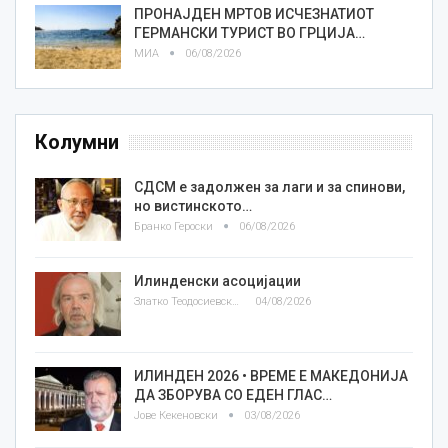
ПРОНАЈДЕН МРТОВ ИСЧЕЗНАТИОТ
ГЕРМАНСКИ ТУРИСТ ВО ГРЦИЈА…
МИА
06/08/2026
Колумни
СДСМ е задолжен за лаги и за спинови,
но вистинското…
Бранко Героски
06/08/2026
Илинденски асоцијации
Златко Теодосиевски
04/08/2026
ИЛИНДЕН 2026 • ВРЕМЕ Е МАКЕДОНИЈА
ДА ЗБОРУВА СО ЕДЕН ГЛАС…
Јове Кекеновски
03/08/2026