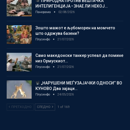
ПРИРОДНА ПРОТИВ ВЕШТАЧКА
ИНТЕЛИГЕНЦИЈА • ЗНАЕ ЛИ НЕКОЈ…
Панорама
02/08/2026
Зошто мажот е љубоморен на момчето
што одржува базени?
Плусинфо
21/07/2026
Само македонски танкер успеал да помине
низ Ормускиот…
Плусинфо
21/07/2026
„НАРУШЕНИ МЕЃУЗАЈАЧКИ ОДНОСИ“ ВО
КУНОВО Два зајаци…
Плусинфо
24/05/2026
ПРЕТХОДНО
СЛЕДНО
1 of 169