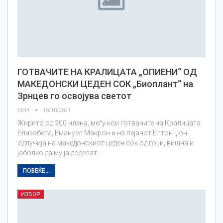
ГОТВАЧИТЕ НА КРАЛИЦАТА „ОПИЕНИ“ ОД
МАКЕДОНСКИ ЦЕДЕН СОК „Биоплант“ на
Зрнцев го освојува светот
МИА
16/10/2021
Жирито од 200 члена, меѓу кои готвачите на Кралицата
Елизабета, Емануел Макрон и на пејачот Елтон Џон
одлучија на македонскиот цеден сок од гоџи, вишна и
јаболко да му ја доделат…
ПОВЕЌЕ...
ИЗБОР