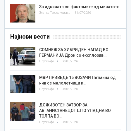
За иднината со фантомите од минатото
Златко Теодосиевски
31/07/2026
Најнови вести
СОМНЕЖ ЗА ХИБРИДЕН НАПАД ВО
ГЕРМАНИЈА Дрон со експлозив…
Плусинфо
06/08/2026
МВР ПРИВЕДЕ 15 ВОЗАЧИ Петмина од
нив се малолетници и…
Плусинфо
06/08/2026
ДОЖИВОТЕН ЗАТВОР ЗА
АВГАНИСТАНЕЦОТ ШТО УПАДНА ВО
ТОЛПА ВО…
Плусинфо
06/08/2026