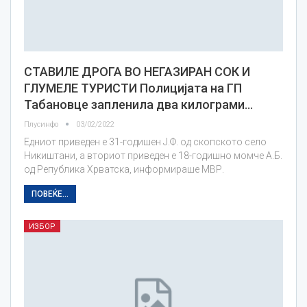
СТАВИЛЕ ДРОГА ВО НЕГАЗИРАН СОК И
ГЛУМЕЛЕ ТУРИСТИ Полицијата на ГП
Табановце запленила два килограми…
Плусинфо
03/02/2022
Едниот приведен е 31-годишен Ј.Ф. од скопското село
Никиштани, а вториот приведен е 18-годишно момче А.Б.
од Република Хрватска, информираше МВР.
ПОВЕЌЕ...
ИЗБОР