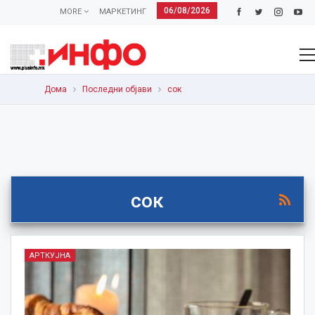
06/08/2026
MORE
МАРКЕТИНГ
Дома
Последни објави
сок
сок
АРТКУЈНА