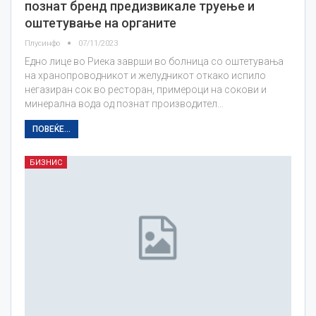
познат бренд предизвикале труење и
оштетување на органите
Плусинфо
07/11/2023
Едно лице во Риека заврши во болница со оштетувања
на хранопроводникот и желудникот откако испило
негазиран сок во ресторан, примероци на сокови и
минерална вода од познат производител…
ПОВЕЌЕ...
БИЗНИС