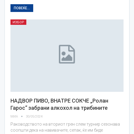
ПОВЕЌЕ...
ИЗБОР
НАДВОР ПИВО, ВНАТРЕ СОКЧЕ „Ролан
Гарос“ забрани алкохол на трибините
МИА
30/05/2024
Раководството на вториот грен слем турнир сезонава
соопшти дека на навивачите, сепак, ќе им биде