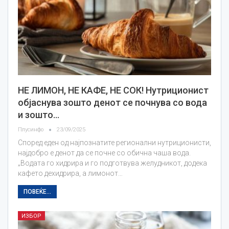
НЕ ЛИМОН, НЕ КАФЕ, НЕ СОК! Нутриционист
објаснува зошто денот се почнува со вода
и зошто…
Плусинфо
23/09/2025
Според еден од најпознатите регионални нутриционисти,
најдобро е денот да се почне со обична чаша вода.
„Водата го хидрира и го подготвува желудникот, додека
кафето дехидрира, а лимонот…
ПОВЕЌЕ...
ИЗБОР