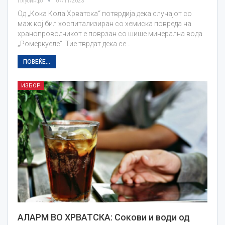
Плусинфо
07/11/2023
Од „Кока Кола Хрватска“ потврдија дека случајот со
маж кој бил хоспитализиран со хемиска повреда на
хранопроводникот е поврзан со шише минерална вода
„Ромеркуеле“. Тие тврдат дека се…
ПОВЕЌЕ...
ИЗБОР
АЛАРМ ВО ХРВАТСКА: Сокови и води од