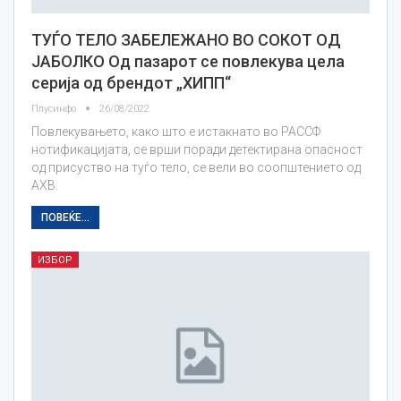
ТУЃО ТЕЛО ЗАБЕЛЕЖАНО ВО СОКОТ ОД
ЈАБОЛКО Од пазарот се повлекува цела
серија од брендот „ХИПП“
Плусинфо
26/08/2022
Повлекувањето, како што е истакнато во РАССФ
нотификацијата, се врши поради детектирана опасност
од присуство на туѓо тело, се вели во соопштението од
АХВ.
ПОВЕЌЕ...
ИЗБОР