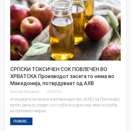
СРПСКИ ТОКСИЧЕН СОК ПОВЛЕЧЕН ВО
ХРВАТСКА Производот засега го нема во
Македонија, потврдуваат од АХВ
Војислав Мојсовски
13/02/2025
Агенцијата за храна и ветеринарство (АХВ) за Плусинфо
велат дека ја следат состојбата и доколку има потреба,
ќе преземат мерки.
ПОВЕЌЕ...