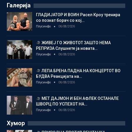
Галерија
ГЛАДИЈАТОР И ВОИН Расел Кроу тренира
со познат борач со кој…
Плусинфо
06/08/2026
ЖИВЕЈ ГО ЖИВОТОТ ЗАШТО НЕМА
РЕПРИЗА Слушнете ја новата…
Плусинфо
06/08/2026
ЛЕПА БРЕНА ПАДНА НА КОНЦЕРТОТ ВО
БУДВА Реакцијата на…
Плусинфо
06/08/2026
МЕТ ДАЈМОН И БЕН АФЛЕК ОСТАНАЛЕ
ШВОРЦ ПО УСПЕХОТ НА…
Плусинфо
06/08/2026
Хумор