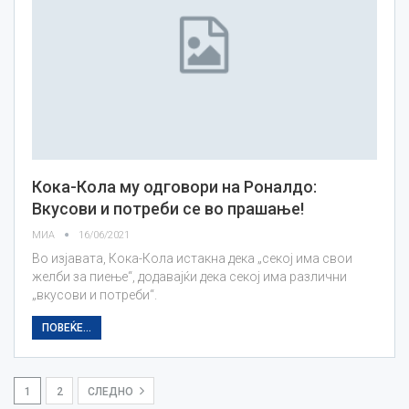
Кока-Кола му одговори на Роналдо:
Вкусови и потреби се во прашање!
МИА
16/06/2021
Во изјавата, Кока-Кола истакна дека „секој има свои
желби за пиење“, додавајќи дека секој има различни
„вкусови и потреби“.
ПОВЕЌЕ...
1
2
СЛЕДНО