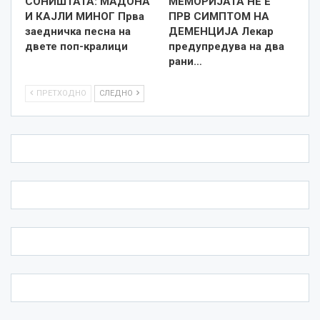
СОНИШТАТА: МАДОНА
МЕМОРИЈАТА НЕ Е
И КАЈЛИ МИНОГ Прва
ПРВ СИМПТОМ НА
заедничка песна на
ДЕМЕНЦИЈА Лекар
двете поп-кралици
предупредува на два
рани…
ПРЕТХОДНО
СЛЕДНО