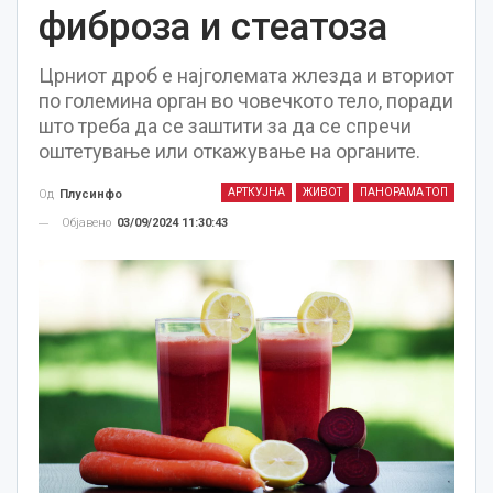
фиброза и стеатоза
Црниот дроб е најголемата жлезда и вториот
по големина орган во човечкото тело, поради
што треба да се заштити за да се спречи
оштетување или откажување на органите.
АРТКУЈНА
ЖИВОТ
ПАНОРАМА ТОП
Од
Плусинфо
Објавено
03/09/2024 11:30:43