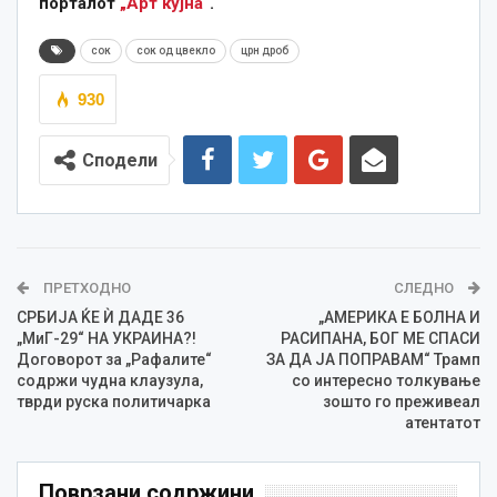
порталот
„Арт кујна“
.
сок
сок од цвекло
црн дроб
930
Сподели
ПРЕТХОДНО
СЛЕДНО
СРБИЈА ЌЕ Ѝ ДАДЕ 36
„АМЕРИКА Е БОЛНА И
„МиГ-29“ НА УКРАИНА?!
РАСИПАНА, БОГ МЕ СПАСИ
Договорот за „Рафалите“
ЗА ДА ЈА ПОПРАВАМ“ Трамп
содржи чудна клаузула,
со интересно толкување
тврди руска политичарка
зошто го преживеал
атентатот
Поврзани содржини