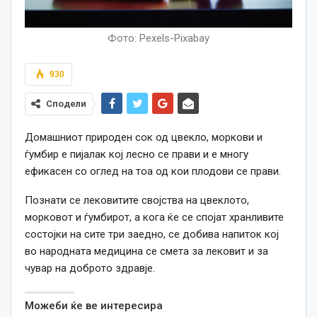
Фото: Pexels-Pixabay
930
Сподели
Домашниот природен сок од цвекло, моркови и
ѓумбир е пијалак кој лесно се прави и е многу
ефикасен со оглед на тоа од кои плодови се прави.
Познати се лековитите својства на цвеклото,
морковот и ѓумбирот, а кога ќе се спојат хранливите
состојки на сите три заедно, се добива напиток кој
во народната медицина се смета за лековит и за
чувар на доброто здравје.
Можеби ќе ве интересира