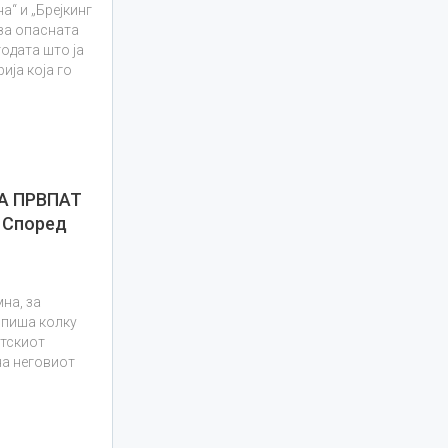
а“ и „Брејкинг
 за опасната
годата што ја
ија која го
О
А ПРВПАТ
 Според
на, за
 опиша колку
отскиот
на неговиот