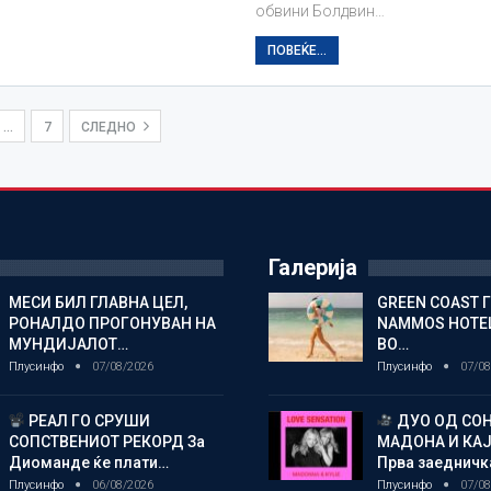
обвини Болдвин…
ПОВЕЌЕ...
…
7
СЛЕДНО
Галерија
МЕСИ БИЛ ГЛАВНА ЦЕЛ,
GREEN COAST 
РОНАЛДО ПРОГОНУВАН НА
NAMMOS HOTEL
МУНДИЈАЛОТ…
ВО…
Плусинфо
07/08/2026
Плусинфо
07/08
РЕАЛ ГО СРУШИ
ДУО ОД СОН
СОПСТВЕНИОТ РЕКОРД За
МАДОНА И КА
Диоманде ќе плати…
Прва заедничк
Плусинфо
06/08/2026
Плусинфо
07/08