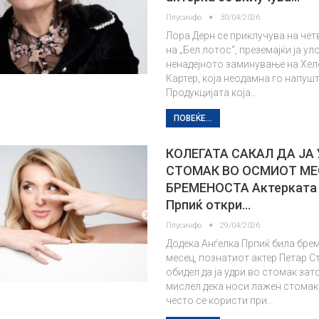
Плусинфо
30/04/2026
Лора Дерн се приклучува на чет
на „Бел лотос“, преземајќи ја ул
ненадејното заминување на Хе
Картер, која неодамна го напуш
Продукцијата која…
ПОВЕЌЕ...
КОЛЕГАТА САКАЛ ДА ЈА
СТОМАК ВО ОСМИОТ МЕ
БРЕМЕНОСТА Актерката
Прпиќ откри…
Плусинфо
29/04/2026
Додека Анѓелка Прпиќ била бре
месец, познатиот актер Петар С
обидел да ја удри во стомак зат
мислел дека носи лажен стомак,
често се користи при…