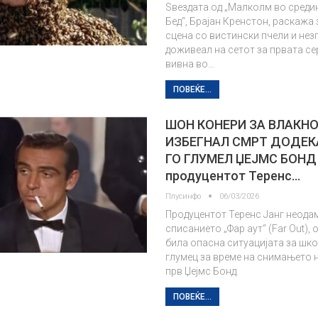
Ѕвездата од „Малколм во средин
Бед“, Брајан Кренстон, раскажа
сцена со вистински пчели и нез
доживеал на сетот за првата сер
вивна во…
ПОВЕЌЕ...
ШОН КОНЕРИ ЗА ВЛАКН
ИЗБЕГНАЛ СМРТ ДОДЕК
ГО ГЛУМЕЛ ЏЕЈМС БОНД
продуцентот Теренс…
Плусинфо
06/03/2026
Продуцентот Теренс Јанг неодам
списанието „Фар аут“ (Far Out),
била опасна ситуацијата за шк
глумец за време на снимањето 
прв Џејмс Бонд.
ПОВЕЌЕ...