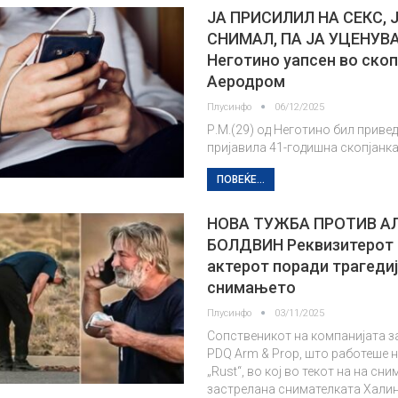
ЈА ПРИСИЛИЛ НА СЕКС, 
СНИМАЛ, ПА ЈА УЦЕНУВ
Неготино уапсен во ско
Аеродром
Плусинфо
06/12/2025
Р.М.(29) од Неготино бил привед
пријавила 41-годишна скопјанка
ПОВЕЌЕ...
НОВА ТУЖБА ПРОТИВ А
БОЛДВИН Реквизитерот 
актерот поради трагедиј
снимањето
Плусинфо
03/11/2025
Сопственикот на компанијата з
PDQ Arm & Prop, што работеше 
„Rust“, во кој во текот на на с
застрелана снимателката Халин