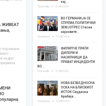
кај…
Плусинфо
07/08/2026
ВО ГЕРМАНИЈА СЕ
СПРЕМА ПОЛИТИЧКИ
А ЖИВЕАТ
ЗЕМЈОТРЕС Стасаа
пања,
најновите…
Панорама
07/08/2026
ФИЛИПЧЕ ПРАТИ
о под закани,
ДИЛЕРИ И
аќало
НАСИЛНИЦИ ДА
а на друг
ПРАВАТ ИНЦИДЕНТИ
 пријавила
ВО…
Плусинфо
07/08/2026
НОВА БЕЗБЕДНОСНА
ОСКА НА БЛИСКИОТ
АМЕНИ
ИСТОК Саудиска
ВО
Арабија…
опуларна
Панорама
07/08/2026