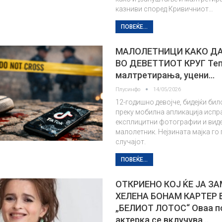
казниви според Кривичниот…
ПОВЕЌЕ...
МАЛОЛЕТНИЦИ KAKO Д
ВО ДЕВЕТТИОТ КРУГ Те
малтретирања, уцени…
Плусинфо
14/05/2026
12-годишно девојче, бидејќи бил
преку мобилна апликација испр
експлицитни фотографии и виде
малолетник. Нејзината мајка го
случајот.
ПОВЕЌЕ...
ОТКРИЕНО КОЈ ЌЕ ЈА З
ХЕЛЕНА БОНАМ КАРТЕР 
„БЕЛИОТ ЛОТОС“ Оваа п
актерка се вклучува…