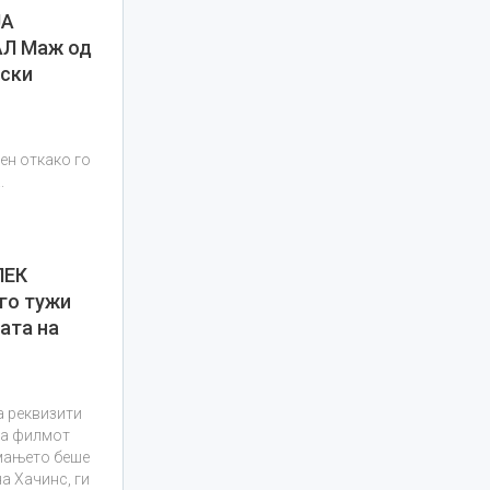
ЈА
АЛ Маж од
пски
ен откако го
.
ЛЕК
го тужи
ата на
а реквизити
на филмот
нимањето беше
а Хачинс, ги