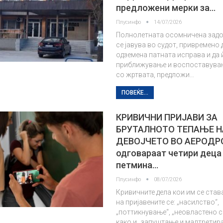
предложени мерки за…
Плусинфо
14/07/2026
Полнолетната осомничена задо
се јавува во судот, привремено 
одземена патната исправа и да 
приближување и воспоставува
со жртвата, предложи…
ПОВЕЌЕ...
КРИВИЧНИ ПРИЈАВИ ЗА
БРУТАЛНОТО ТЕПАЊЕ Н
ДЕВОЈЧЕТО ВО АЕРОДР
одговараат четири деца
петмина…
Плусинфо
08/07/2026
Кривичните дела кои им се став
на пријавените се: „насилство“,
„поттикнување“, „неовластено 
како и „запуштање и малтретира