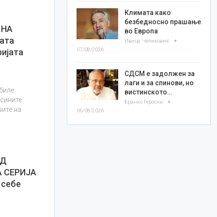
Климата како
безбедносно прашање
 НА
во Европа
ата
Ивица Челиковиќ
07/08/2026
ријата
СДСМ е задолжен за
лаги и за спинови, но
 биле
вистинското…
асините
Бранко Героски
вите на
06/08/2026
ОД
 СЕРИЈА
 себе