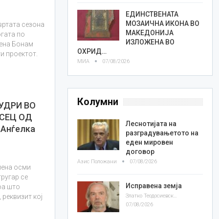
ЕДИНСТВЕНАТА
МОЗАИЧНА ИКОНА ВО
вртата сезона
МАКЕДОНИЈА
огата по
ИЗЛОЖЕНА ВО
лена Бонам
ОХРИД…
ти проектот.
МИА
07/08/2026
Колумни
 УДРИ ВО
СЕЦ ОД
Леснотијата на
 Анѓелка
разградувањетото на
еден мировен
договор
Азис Положани
07/08/2026
мена осми
тругар се
Исправена земја
оа што
Златко Теодосиевски
 реквизит кој
07/08/2026