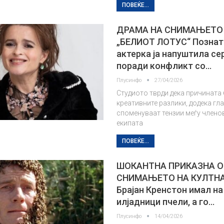
ПОВЕЌЕ...
ДРАМА НА СНИМАЊЕТО
„БЕЛИОТ ЛОТУС“ Познат
актерка ја напуштила се
поради конфликт со…
Плусинфо
27/04/2026
Студиото тврди дека причината
креативните разлики, додека гл
споменуваат тензии меѓу члено
екипата
ПОВЕЌЕ...
ШОКАНТНА ПРИКАЗНА 
СНИМАЊЕТО НА КУЛТНА
Брајан Кренстон имал на
илјадници пчели, а го…
Плусинфо
14/04/2026