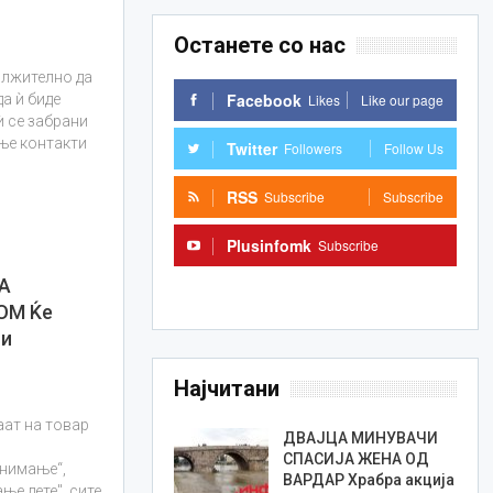
Останете со нас
лжително да
Facebook
Likes
Like our page
да ѝ биде
ѝ се забрани
ње контакти
Twitter
Followers
Follow Us
RSS
Subscribe
Subscribe
Plusinfomk
Subscribe
А
Subscribe
ОМ Ќе
 и
Најчитани
аат на товар
ДВАЈЦА МИНУВАЧИ
СПАСИЈА ЖЕНА ОД
снимање“,
ВАРДАР Храбра акција
ње дете", сите