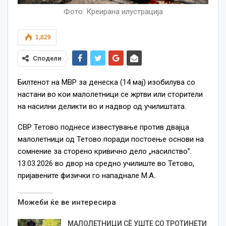
Фото: Креирана илустрација
1,829
Сподели
Билтенот на МВР за денеска (14 мај) изобилува со
настани во кои малолетници се жртви или сторители
на насилни деликти во и надвор од училиштата.
СВР Тетово поднесе известување против двајца
малолетници од Тетово поради постоење основи на
сомнение за сторено кривично дело „насилство”.
13.03.2026 во двор на средно училиште во Тетово,
пријавените физички го нападнале М.А..
Можеби ќе ве интересира
МАЛОЛЕТНИЦИ СÈ УШТЕ СО ТРОТИНЕТИ