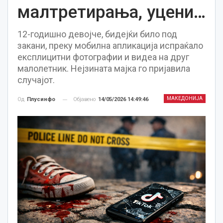
малтретирања, уцени…
12-годишно девојче, бидејќи било под
закани, преку мобилна апликација испраќало
експлицитни фотографии и видеа на друг
малолетник. Нејзината мајка го пријавила
случајот.
МАКЕДОНИЈА
Објавено
14/05/2026 14:49:46
Од
Плусинфо