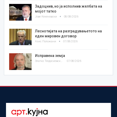
Задоцнив, но ја исполнив желбата на
мојот татко
Јове Кекеновски
08/08/2026
Леснотијата на разградувањетото на
еден мировен договор
Азис Положани
07/08/2026
Исправена земја
Златко Теодосиевски
07/08/2026