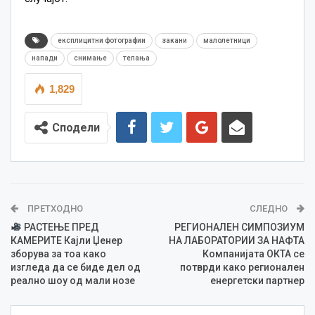
експлицитни фотографии
закани
малолетници
напади
снимање
тепања
1,829
Сподели
ПРЕТХОДНО
СЛЕДНО
РАСТЕЊЕ ПРЕД
РЕГИОНАЛЕН СИМПОЗИУМ
КАМЕРИТЕ Кајли Џенер
НА ЛАБОРАТОРИИ ЗА НАФТА
зборува за тоа како
Компанијата ОКТА се
изгледа да се биде дел од
потврди како регионален
реално шоу од мали нозе
енергетски партнер