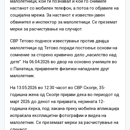
малолетници, кои ги познавал и кои го снимиле
настанот со мобилен телефон, а потоа го објавиле на
социјална мрежа. За настанот е известен јавен
обвинител и инспектор за малолетници. Се преземат
мерки за расчистување на случајот.
СВР Тетово поднесе известување против двајца
малолетници од Тетово поради постоење основи на
сомнение за сторено кривично дело „насилство над
дете”. На 06.04.2026 во двор на основно училиште во
с.Палатица, пријавените физички нападнале друг
малолетник.
На 13.05.2026 во 12:30 часот во СВР Скопје, 35-
годишна жена од Скопје пријави дека во периодот од
март 2026 до денот на пријавата, нејзината 12-
годишна ќерка, под закана преку мобилна апликација
испраќала експлицитни фотографии и видеа на
малолетник. Се преземаат мерки за расчистување на
случајот.