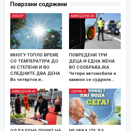
Поврзани содржини
ИЗБОР
МАКЕДОНИЈА
МНОГУ ТОПЛО ВРЕМЕ
ПОВРЕДЕНИ ТРИ
СО ТЕМПЕРАТУРА ДО
ДЕЦА И ЕДНА ЖЕНА
40 СТЕПЕНИ И ВО
ВО СООБРАЌАЈКА
СЛЕДНИТЕ ДВА ДЕНА
Четири автомобили и
Во четврток и…
камион се судриле…
МАКЕДОНИЈА
ЗДРАВЈЕ
ОДДАДЕНА ПОЧИТ НА
НЕ ЧЕКАЈТЕ ДА