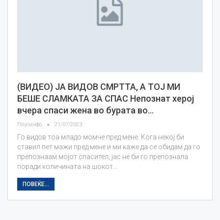
(ВИДЕО) ЈА ВИДОВ СМРТТА, А ТОЈ МИ
БЕШЕ СЛАМКАТА ЗА СПАС Непознат херој
вчера спаси жена во бурата во…
Плусинфо
21/07/2023
Го видов тоа младо момче пред мене. Кога некој би
ставил пет мажи пред мене и ми каже да се обидам да го
препознаам мојот спасител, јас не би го препознала
поради количината на шокот…
ПОВЕЌЕ...