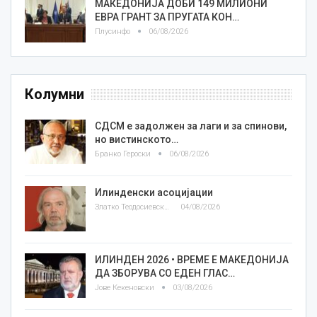
МАКЕДОНИЈА ДОБИ 149 МИЛИОНИ
ЕВРА ГРАНТ ЗА ПРУГАТА КОН…
Плусинфо
06/08/2026
Колумни
СДСМ е задолжен за лаги и за спинови,
но вистинското…
Бранко Героски
06/08/2026
Илинденски асоцијации
Златко Теодосиевски
04/08/2026
ИЛИНДЕН 2026 • ВРЕМЕ Е МАКЕДОНИЈА
ДА ЗБОРУВА СО ЕДЕН ГЛАС…
Јове Кекеновски
03/08/2026