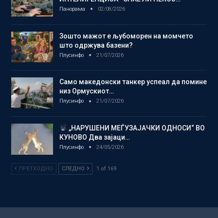
Панорама
02/08/2026
Зошто мажот е љубоморен на момчето
што одржува базени?
Плусинфо
21/07/2026
Само македонски танкер успеал да помине
низ Ормускиот…
Плусинфо
21/07/2026
„НАРУШЕНИ МЕЃУЗАЈАЧКИ ОДНОСИ“ ВО
КУНОВО Два зајаци…
Плусинфо
24/05/2026
ПРЕТХОДНО
СЛЕДНО
1 of 169