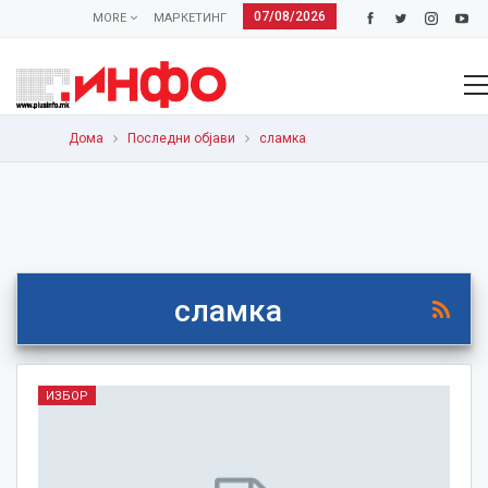
07/08/2026
MORE
МАРКЕТИНГ
Дома
Последни објави
сламка
сламка
ИЗБОР