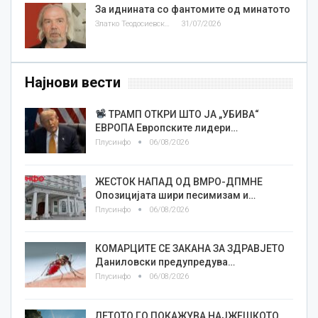
За иднината со фантомите од минатото
Златко Теодосиевски
31/07/2026
Најнови вести
ТРАМП ОТКРИ ШТО ЈА „УБИВА“
ЕВРОПА Европските лидери…
Плусинфо
06/08/2026
ЖЕСТОК НАПАД ОД ВМРО-ДПМНЕ
Опозицијата шири песимизам и…
Плусинфо
06/08/2026
КОМАРЦИТЕ СЕ ЗАКАНА ЗА ЗДРАВЈЕТО
Даниловски предупредува…
Плусинфо
06/08/2026
ЛЕТОТО ГО ПОКАЖУВА НАЈЖЕШКОТО