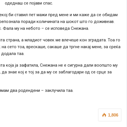
одеднаш се појави спас.
екој би ставил пет мажи пред мене и ми каже да се обидам
 препознала поради количината на шокот што го доживеав.
ас. Фала му на небото – се исповеда Снежана.
та страна, а младиот човек ме влечеше кон зградата. Тоа го
на сето тоа, врескаше, сакаше да тргне накај мене, за среќа
 додала таа.
та која ја зафатила, Снежана не е сигурна дали воопшто му
 да знае кој е тој за да му се заблагодари од се срце за
имам два родендени – заклучила таа.
1,806