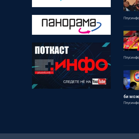
Плусинф
Плусинф
би мо
Плусинф