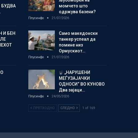
љубоморен на
 БУДВА
момчето што
…
одржува базени?
Плусинфо
21/07/2026
 И БЕН
Само македонски
АЛЕ
танкер успеал да
ПЕХОТ
помине низ
Ормускиот…
Плусинфо
21/07/2026
СО
„НАРУШЕНИ
МЕЃУЗАЈАЧКИ
ОДНОСИ“ ВО КУНОВО
Два зајаци…
Плусинфо
24/05/2026
ПРЕТХОДНО
СЛЕДНО
1 of 169