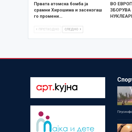
Првата атомска бомба ја
ВО ЕВРОП
срамни Хирошима и засекогаш
ЗБОРУВА
го промени…
НУКЛЕАР
ПРЕТХОДНО
СЛЕДНО
Спор
Плусинф