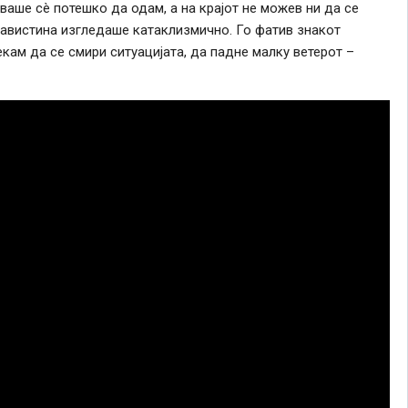
ваше сè потешко да одам, а на крајот не можев ни да се
 навистина изгледаше катаклизмично. Го фатив знакот
екам да се смири ситуацијата, да падне малку ветерот –