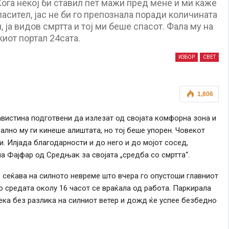
ога некој би ставил пет мажи пред мене и ми каже
асител, јас не би го препознала поради количината
 ја видов смртта и тој ми беше спасот. Фала му на
иот портал 24сата.
ИЗБОР
СВЕТ
1,806
навистина подготвени да излезат од својата комфорна зона и
ално му ги кинеше алиштата, но тој беше упорен. Човекот
. Илјада благодарности и до него и до мојот сосед,
 Фајфар од Средњак за својата „средба со смртта“.
се сеќава на силното невреме што вчера го опустоши главниот
во средата околу 16 часот се враќала од работа. Паркирала
ека без разлика на силниот ветер и дожд ќе успее безбедно