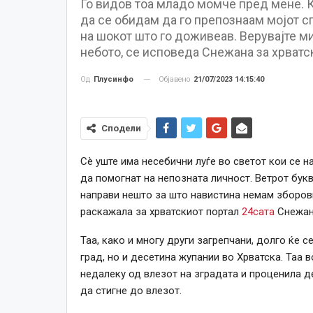
Го видов тоа младо момче пред мене. К
да се обидам да го препознаам мојот сп
на шокот што го доживеав. Верувајте ми,
небото, се исповеда Снежана за хрватск
Објавено
21/07/2023 14:15:40
Од
Плусинфо
Сподели
Сè уште има несебични луѓе во светот кои се 
да помогнат на непозната личност. Ветрот букв
направи нешто за што навистина немам зборови
раскажала за хрватскиот портал
24сата
Снежана
Таа, како и многу други загрепчани, долго ќе 
град, но и десетина жупании во Хрватска. Таа 
недалеку од влезот на зградата и проценила д
да стигне до влезот.