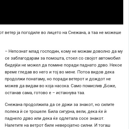
от ветер ја погодиле во лицето на Снежана, а таа не можеше
– Непознат млад господин, кому не можам доволно да му
се заблагодарам за помошта, стоел со својот автомобил
бидејќи не можел да помине поради паднато дрво. Некое
време гледав во него и тој во мене. Потоа видов дека
продолжи понатаму, но поради ветерот и дождот не
можев да видам во која насока. Само помислив „Боже,
останав сама, готово е – истакнува таа.
Снежана продолжила да се држи за знакот, но силите
полека ѝ се трошеле. Била сигурна, вели, дека ќе ѝ
паднело дрво или дека ќе одлетала сосе знакот.
Налетите на ветрот биле неверојатно силни. И тогаш