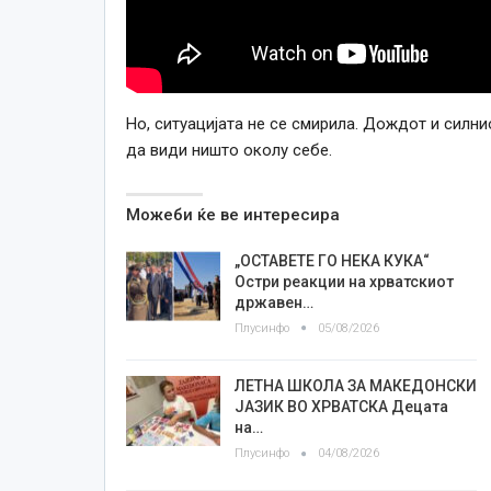
Но, ситуацијата не се смирила. Дождот и силни
да види ништо околу себе.
Можеби ќе ве интересира
„ОСТАВЕТЕ ГО НЕКА КУКА“
Остри реакции на хрватскиот
државен…
Плусинфо
05/08/2026
ЛЕТНА ШКОЛА ЗА МАКЕДОНСКИ
ЈАЗИК ВО ХРВАТСКА Децата
на…
Плусинфо
04/08/2026