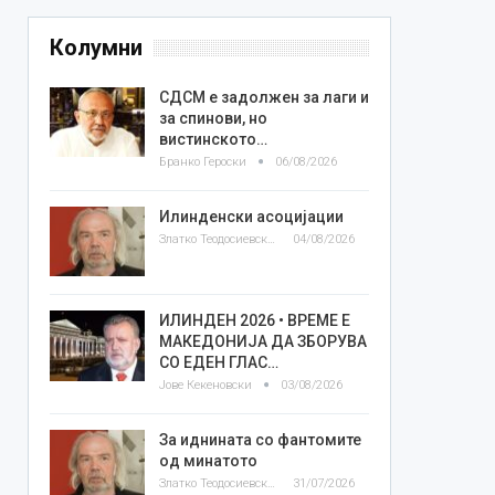
Колумни
СДСМ е задолжен за лаги и
за спинови, но
вистинското…
Бранко Героски
06/08/2026
Илинденски асоцијации
Златко Теодосиевски
04/08/2026
ИЛИНДЕН 2026 • ВРЕМЕ Е
МАКЕДОНИЈА ДА ЗБОРУВА
СО ЕДЕН ГЛАС…
Јове Кекеновски
03/08/2026
За иднината со фантомите
од минатото
Златко Теодосиевски
31/07/2026