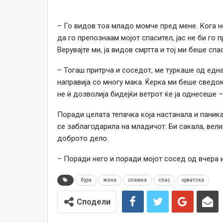
– Го видов тоа младо момче пред мене. Кога н
да го препознаам мојот спасител, јас не би го
Верувајте ми, ја видов смртта и тој ми беше сп
– Тогаш притрча и соседот, ме туркаше од една
направија со многу мака. Ќерка ми беше сведок 
не ѝ дозволија бидејќи ветрот ќе ја однесеше –
Поради целата тепачка која настанала и паника
се заблагодарила на младичот. Би сакала, вели,
доброто дело.
– Поради него и поради мојот сосед од вчера 
бура
жена
сламка
спас
хрватска
Сподели