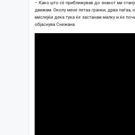
– Како што се приближував до знакот ми стану
движам. Околу мене летаа гранки, дрва паѓаа,
мислејќи дека тука ќе застанам малку и ќе поч
објаснува Снежана.