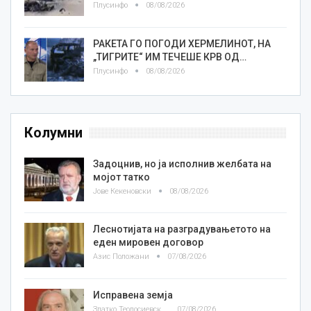
Плусинфо
08/08/2026
РАКЕТА ГО ПОГОДИ ХЕРМЕЛИНОТ, НА
„ТИГРИТЕ“ ИМ ТЕЧЕШЕ КРВ ОД…
Плусинфо
08/08/2026
Колумни
Задоцнив, но ја исполнив желбата на
мојот татко
Јове Кекеновски
08/08/2026
Леснотијата на разградувањетото на
еден мировен договор
Азис Положани
07/08/2026
Исправена земја
Златко Теодосиевски
07/08/2026