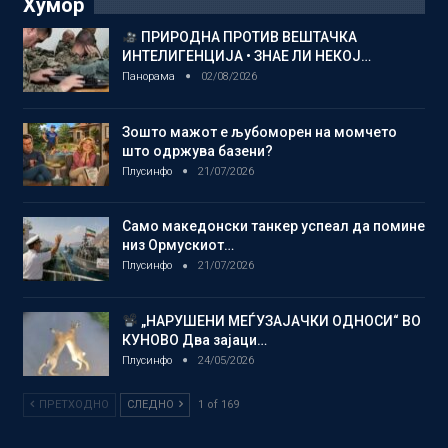
Хумор
ПРИРОДНА ПРОТИВ ВЕШТАЧКА
ИНТЕЛИГЕНЦИЈА • ЗНАЕ ЛИ НЕКОЈ…
Панорама
02/08/2026
Зошто мажот е љубоморен на момчето
што одржува базени?
Плусинфо
21/07/2026
Само македонски танкер успеал да помине
низ Ормускиот…
Плусинфо
21/07/2026
„НАРУШЕНИ МЕЃУЗАЈАЧКИ ОДНОСИ“ ВО
КУНОВО Два зајаци…
Плусинфо
24/05/2026
ПРЕТХОДНО
СЛЕДНО
1 of 169