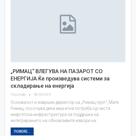
„РИМАЦ“ ВЛЕГУВА НА ПАЗАРОТ СО
ЕНЕРГИЈА Ќе произведува системи за
складирање на енергија
Плусинфо
08/05/2023
Основачот и извршен директор на „Римац груп“, Мате
Римац, посочува дека има итна потреба од чиста
енергетска инфраструктура за поддршка на
интегрирањето на обновливите извори на…
ПОВЕЌЕ...