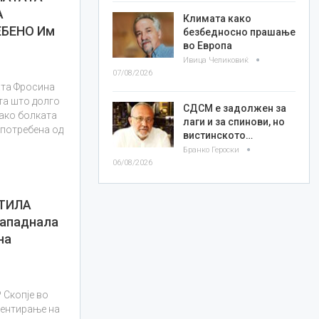
А
Климата како
БЕНО Им
безбедносно прашање
во Европа
Ивица Челиковиќ
07/08/2026
ата Фросина
та што долго
СДСМ е задолжен за
како болката
лаги и за спинови, но
употребена од
вистинското…
Бранко Героски
06/08/2026
ШТИЛА
нападнала
на
 Скопје во
ментирање на