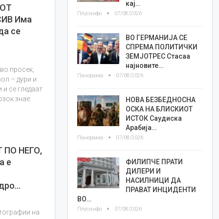
кај…
ИОТ
Плусинфо
07/08/2026
ИВ Има
да се
ВО ГЕРМАНИЈА СЕ
СПРЕМА ПОЛИТИЧКИ
ЗЕМЈОТРЕС Стасаа
најновите…
 во просек,
Панорама
07/08/2026
ол – дури и
 и се гледаат
зок знае:
НОВА БЕЗБЕДНОСНА
ОСКА НА БЛИСКИОТ
ИСТОК Саудиска
Арабија…
Панорама
07/08/2026
 ПО НЕГО,
а е
ФИЛИПЧЕ ПРАТИ
ДИЛЕРИ И
НАСИЛНИЦИ ДА
едро…
ПРАВАТ ИНЦИДЕНТИ
ВО…
Плусинфо
07/08/2026
отографии на