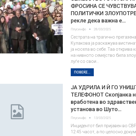
ФРОСИНА СЕ ЧУВСТВУВ
ПОЛИТИЧКИ ЗЛОУПОТРЕ
рекле дека важна е…
Плусинфо
28/03/2025
Сестрата на трагично прегазен
Кулакова ја раскажува вистина
ја носела во себе. Таа открива 
на нивното семејство била зло
луѓе со свои…
ПОВЕЌЕ...
ЈА УДРИЛA И Ѝ ГО УНИ
ТЕЛЕФОНОТ Скопјанка 
вработена во здравстве
установа во Шуто…
Плусинфо
13/03/2025
Инцидентот бил пријавен во СВР
12:45 часот, а по целосно доку