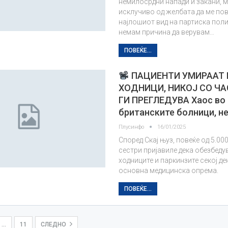
немилосрдни напади и закани, 
исклучиво од желбата да ме пов
најлошиот вид на партиска поли
немам причина да верувам…
ПОВЕЌЕ...
ПАЦИЕНТИ УМИРААТ 
ХОДНИЦИ, НИКОЈ СО ЧА
ГИ ПРЕГЛЕДУВА Хаос во
британските болници, н
Плусинфо
16/01/2025
Според Скај њуз, повеќе од 5.00
сестри пријавиле дека обезбеду
ходниците и паркинзите секој ден
основна медицинска опрема.
ПОВЕЌЕ...
…
11
СЛЕДНО