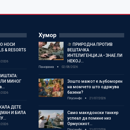
Хумор
ГО НОСИ
ПРИРОДНА ПРОТИВ
S & RESORTS
ВЕШТАЧКА
ИНТЕЛИГЕНЦИЈА • ЗНАЕ ЛИ
НЕКОЈ…
/2026
Панорама
02/08/2026
ИШТАТА:
ЈЛИ МИНОГ
Зошто мажот е љубоморен
а…
на момчето што одржува
базени?
/2026
Плусинфо
21/07/2026
КАЛА ДЕТЕ
ДМАН И БИЛА
Само македонски танкер
МУ…
успеал да помине низ
Ормускиот…
/2026
Плусинфо
21/07/2026