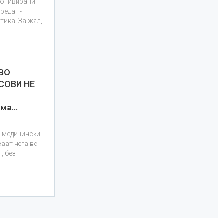
мотивирани
редат -
тика. За жал,
ВО
СОВИ НЕ
ема…
0 медицински
ваат нега во
, без