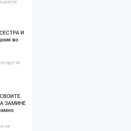
 поднесок
СЕСТРА И
шник во
лучајот ќе
 СВОИТЕ
ДА ЗАМИНЕ
срамно
но на