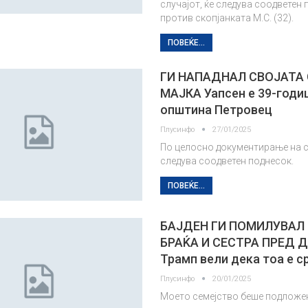
случајот, ќе следува соодветен
против скопјанката М.С. (32).
ПОВЕЌЕ...
ГИ НАПАДНАЛ СВОЈАТА 
МАЈКА Уапсен е 39-годи
општина Петровец
Плусинфо
27/01/2025
По целосно документирање на с
следува соодветен поднесок.
ПОВЕЌЕ...
БАЈДЕН ГИ ПОМИЛУВАЛ
БРАЌА И СЕСТРА ПРЕД 
Трамп вели дека тоа е 
Плусинфо
20/01/2025
Моето семејство беше подложе