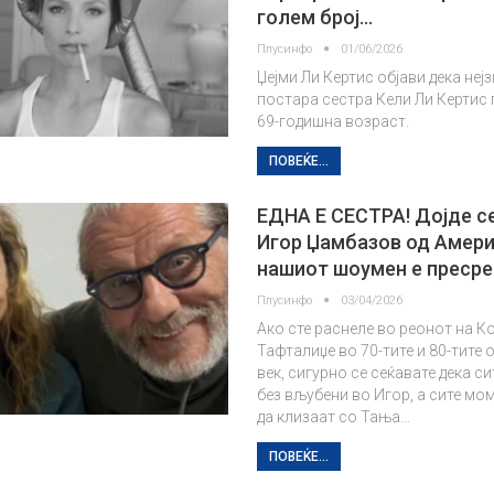
голем број…
Плусинфо
01/06/2026
Џејми Ли Кертис објави дека неј
постара сестра Кели Ли Кертис
69-годишна возраст.
ПОВЕЌЕ...
ЕДНА Е СЕСТРА! Дојде с
Игор Џамбазов од Амери
нашиот шоумен е пресре
Плусинфо
03/04/2026
Ако сте раснеле во реонот на К
Тафталиџе во 70-тите и 80-тите 
век, сигурно се сеќавате дека с
без вљубени во Игор, а сите м
да клизаат со Тања…
ПОВЕЌЕ...