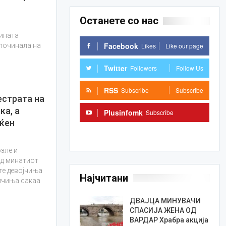
Останете со нас
зината
Facebook
Likes
Like our page
 починала на
Twitter
Followers
Follow Us
RSS
Subscribe
Subscribe
естрата на
ка, а
Plusinfomk
Subscribe
ќен
Subscribe
озле и
од минатиот
ите девојчиња
Најчитани
омчиња сакаа
ДВАЈЦА МИНУВАЧИ
СПАСИЈА ЖЕНА ОД
ВАРДАР Храбра акција