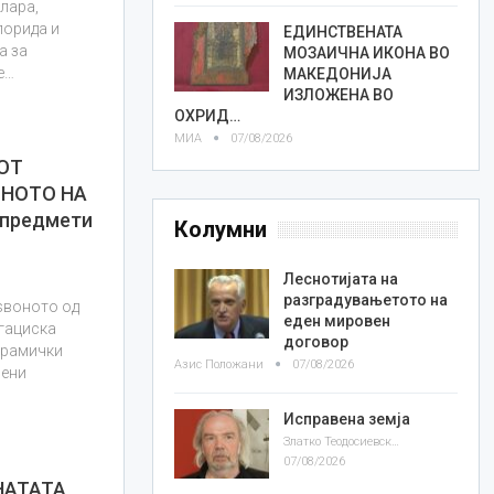
лара,
лорида и
ЕДИНСТВЕНАТА
а за
МОЗАИЧНА ИКОНА ВО
е…
МАКЕДОНИЈА
ИЗЛОЖЕНА ВО
ОХРИД…
МИА
07/08/2026
ОТ
ДНОТО НА
 предмети
Колумни
Леснотијата на
разградувањетото на
 ѕвоното од
еден мировен
гациска
договор
керамички
Азис Положани
07/08/2026
рени
…
Исправена земја
Златко Теодосиевски
07/08/2026
НАТАТА