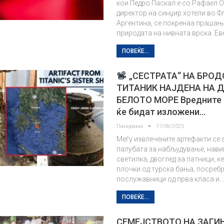
кои Педро Паскал е со Рафаел О
директор на синџир хотели во Ф
Аргентина, се покренаа прашањ
природата на нивната врска. Ев
ПОВЕЌЕ...
„СЕСТРАТА“ НА БРОД
ТИТАНИК НАЈДЕНА НА 
БЕЛОТО МОРЕ Вредните
ќе бидат изложени…
Панорама
17/09/2025
Меѓу извлечените артефакти се
палубата за набљудување, нави
светилка, двоглед за патници, 
плочки од турска бања, посреб
послужавници од прва класа и
ПОВЕЌЕ...
СЕМЕЈСТВОТО НА ЗАГИ