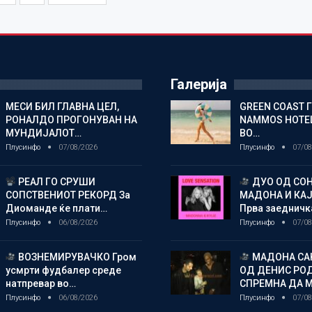
Галерија
МЕСИ БИЛ ГЛАВНА ЦЕЛ,
GREEN COAST 
РОНАЛДО ПРОГОНУВАН НА
NAMMOS HOTEL
МУНДИЈАЛОТ…
ВО…
Плусинфо
07/08/2026
Плусинфо
07/08
РЕАЛ ГО СРУШИ
ДУО ОД СОН
СОПСТВЕНИОТ РЕКОРД За
МАДОНА И КА
Диоманде ќе плати…
Прва заедничк
Плусинфо
06/08/2026
Плусинфо
07/08
ВОЗНЕМИРУВАЧКО Гром
МАДОНА СА
усмрти фудбалер среде
ОД ДЕНИС РО
натпревар во…
СПРЕМНА ДА 
Плусинфо
06/08/2026
Плусинфо
07/08