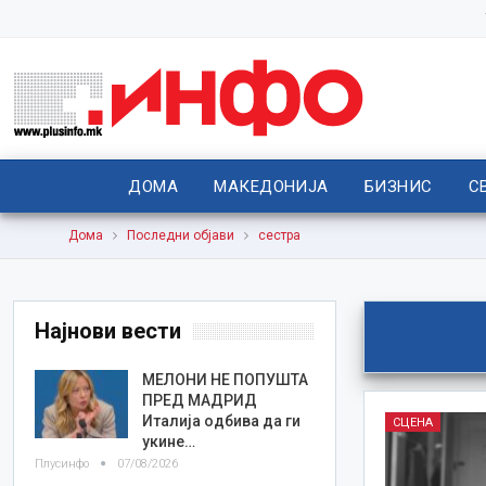
ДОМА
МАКЕДОНИЈА
БИЗНИС
С
Дома
Последни објави
сестра
Најнови вести
МЕЛОНИ НЕ ПОПУШТА
ПРЕД МАДРИД
Италија одбива да ги
СЦЕНА
укине…
Плусинфо
07/08/2026