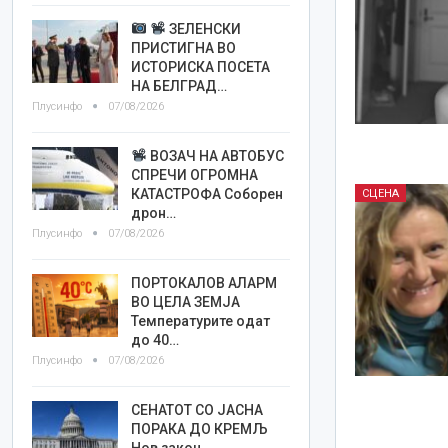
ЗЕЛЕНСКИ
ПРИСТИГНА ВО
ИСТОРИСКА ПОСЕТА
НА БЕЛГРАД…
Плусинфо
07/08/2026
ВОЗАЧ НА АВТОБУС
СПРЕЧИ ОГРОМНА
КАТАСТРОФА Соборен
СЦЕНА
дрон…
Плусинфо
07/08/2026
ПОРТОКАЛОВ АЛАРМ
ВО ЦЕЛА ЗЕМЈА
Температурите одат
до 40…
Плусинфо
07/08/2026
СЕНАТОТ СО ЈАСНА
ПОРАКА ДО КРЕМЉ
Нов закон