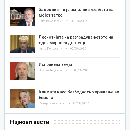
Задоцнив, но ја исполнив желбата на
мојот татко
Јове Кекеновски
08/08/2026
Леснотијата на разградувањетото на
еден мировен договор
Азис Положани
07/08/2026
Исправена земја
Златко Теодосиевски
07/08/2026
Климата како безбедносно прашање во
Европа
Ивица Челиковиќ
07/08/2026
Најнови вести