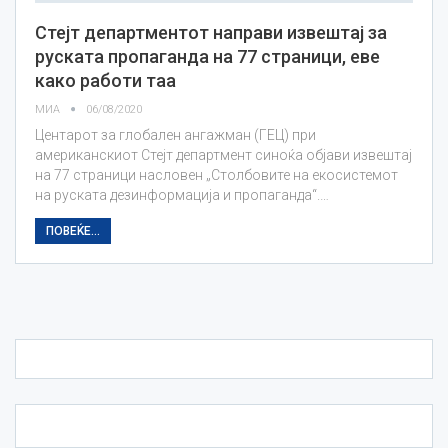
Стејт департментот направи извештај за
руската пропаганда на 77 страници, еве
како работи таа
МИА
06/08/2020
Центарот за глобален ангажман (ГЕЦ) при
американскиот Стејт департмент синоќа објави извештај
на 77 страници насловен „Столбовите на екосистемот
на руската дезинформација и пропаганда“.…
ПОВЕЌЕ...