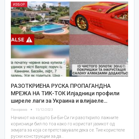
ИЗБОР
РАЗОТКРИЕНА РУСКА ПРОПАГАНДНА
МРЕЖА НА ТИК-ТОК Илјадници профили
ширеле лаги за Украина и влијаеле…
Панорама
15/12/2023
Начинот на којшто Би-Би-Си ги разоткрило лажните
корисници бил по тоа како го користат јазикот од
земјата за која се претставувале дека се. Тие користеле
руски конструкции за да…