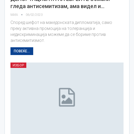
гледа антисемитизам, ама видел и…
МИА
06/02/2023
Според шефот на македонската дипломатија, само
преку активна промоција на толеранција и
недискриминација можеме да се бориме против
антисемитизмот.
ПОВЕЌЕ...
ИЗБОР