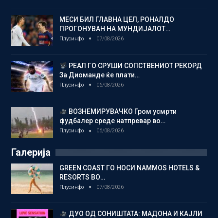
МЕСИ БИЛ ГЛАВНА ЦЕЛ, РОНАЛДО
ПРОГОНУВАН НА МУНДИЈАЛОТ…
Плусинфо
07/08/2026
РЕАЛ ГО СРУШИ СОПСТВЕНИОТ РЕКОРД
За Диоманде ќе плати…
Плусинфо
06/08/2026
ВОЗНЕМИРУВАЧКО Гром усмрти
фудбалер среде натпревар во…
Плусинфо
06/08/2026
Галерија
GREEN COAST ГО НОСИ NAMMOS HOTELS &
RESORTS ВО…
Плусинфо
07/08/2026
ДУО ОД СОНИШТАТА: МАДОНА И КАЈЛИ