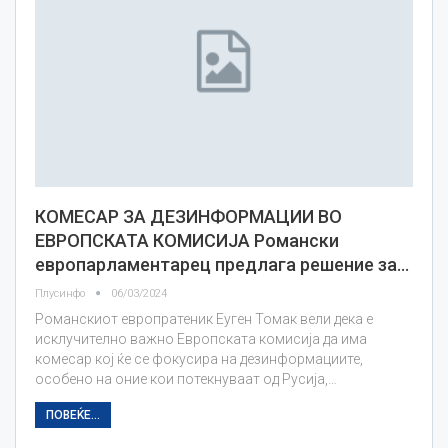
КОМЕСАР ЗА ДЕЗИНФОРМАЦИИ ВО
ЕВРОПСКАТА КОМИСИЈА Романски
европарламентарец предлага решение за…
Плусинфо
06/03/2024
Романскиот европратеник Еуген Томак вели дека е
исклучително важно Европската комисија да има
комесар кој ќе се фокусира на дезинформациите,
особено на оние кои потекнуваат од Русија,…
ПОВЕЌЕ...