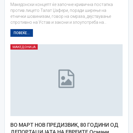
Македонски концепт ќе започне кривична постапка
против лицето Талат Џафери, поради ширење на
етнички шовинизам, говор на омраза, дејствување
спротивно на Устав и закони и злоупотреба на…
ПОВЕЌЕ...
МАКЕДОНИЈА
ВО МАРТ НОВ ПРЕДИЗВИК, 80 ГОДИНИ ОД
ДЕПОРТАЦИЈАТА НА ЕВРЕИТЕ Османи