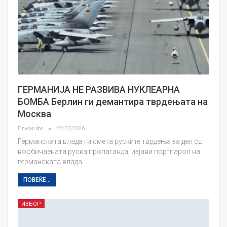
ГЕРМАНИЈА НЕ РАЗВИВА НУКЛЕАРНА
БОМБА Берлин ги демантира тврдењата на
Москва
Плусинфо
22/07/2026
Германската влада ги смета руските тврдења за дел од
вообичаената руска пропаганда, изјави портпарол на
германската влада.
ПОВЕЌЕ...
ИЗБОР