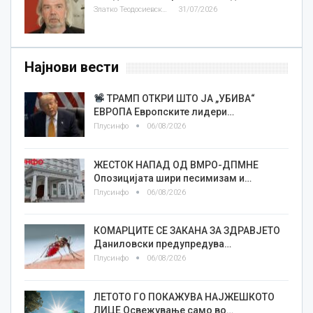
Златко Теодосиевски
31/07/2026
Најнови вести
ТРАМП ОТКРИ ШТО ЈА „УБИВА“
ЕВРОПА Европските лидери…
Плусинфо
06/08/2026
ЖЕСТОК НАПАД ОД ВМРО-ДПМНЕ
Опозицијата шири песимизам и…
Плусинфо
06/08/2026
КОМАРЦИТЕ СЕ ЗАКАНА ЗА ЗДРАВЈЕТО
Даниловски предупредува…
Плусинфо
06/08/2026
ЛЕТОТО ГО ПОКАЖУВА НАЈЖЕШКОТО
ЛИЦE Освежување само во…