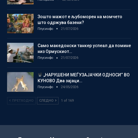
Зошто мажот е љубоморен на момчето
што одржува базени?
Плусинфо
21/07/2026
Само македонски танкер успеал да помине
низ Ормускиот…
Плусинфо
21/07/2026
„НАРУШЕНИ МЕЃУЗАЈАЧКИ ОДНОСИ“ ВО
КУНОВО Два зајаци…
Плусинфо
24/05/2026
ПРЕТХОДНО
СЛЕДНО
1 of 169