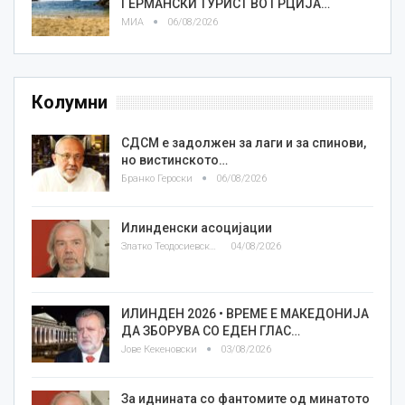
ГЕРМАНСКИ ТУРИСТ ВО ГРЦИЈА…
МИА
06/08/2026
Колумни
СДСМ е задолжен за лаги и за спинови,
но вистинското…
Бранко Героски
06/08/2026
Илинденски асоцијации
Златко Теодосиевски
04/08/2026
ИЛИНДЕН 2026 • ВРЕМЕ Е МАКЕДОНИЈА
ДА ЗБОРУВА СО ЕДЕН ГЛАС…
Јове Кекеновски
03/08/2026
За иднината со фантомите од минатото