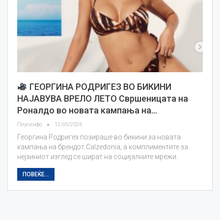
ГЕОРГИНА РОДРИГЕЗ ВО БИКИНИ
НАЈАВУВА ВРЕЛО ЛЕТО Свршеницата на
Роналдо во новата кампања на…
Плусинфо
12/05/2026
Георгина Родригез позираше во бикини за новата
кампања на брендот Calzedonia, а комплиментите за
нејзиниот изглед се шират на социјалните мрежи.
ПОВЕЌЕ...