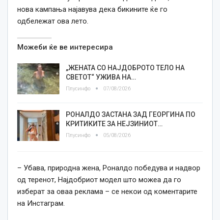
нова кампања најавува дека бикините ќе го
одбележат ова лето.
Можеби ќе ве интересира
„ЖЕНАТА СО НАЈДОБРОТО ТЕЛО НА
СВЕТОТ“ УЖИВА НА…
Плусинфо
07/08/2026
РОНАЛДО ЗАСТАНА ЗАД ГЕОРГИНА ПО
КРИТИКИТЕ ЗА НЕЈЗИНИОТ…
Плусинфо
05/08/2026
– Убава, природна жена, Роналдо победува и надвор
од теренот, Најдобриот модел што можеа да го
изберат за оваа реклама – се некои од коментарите
на Инстаграм.