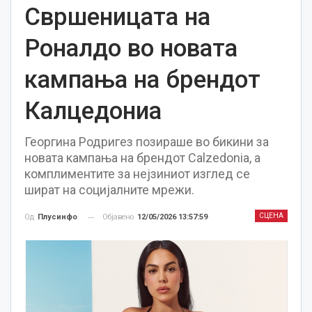
Свршеницата на
Роналдо во новата
кампања на брендот
Калцедониа
Георгина Родригез позираше во бикини за
новата кампања на брендот Calzedonia, а
комплиментите за нејзиниот изглед се
шират на социјалните мрежи.
СЦЕНА
Објавено
12/05/2026 13:57:59
Од
Плусинфо