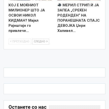
КОЈ Е МОЌНИОТ
МЕРИЛ СТРИП Ѝ ЈА
МИЛИОНЕР ШТО ЈА
ЗАПЕА „СРЕЌЕН
ОСВОИ НИКОЛ
РОДЕНДЕН“ НА
КИДМАН? Мајкл
ПОРАНЕШНАТА СПАЈС
Рајнштајн го
ДЕВОЈКА Џери
привлече…
Халивел…
ПРЕТХОДНО
СЛЕДНО
Останете со нас