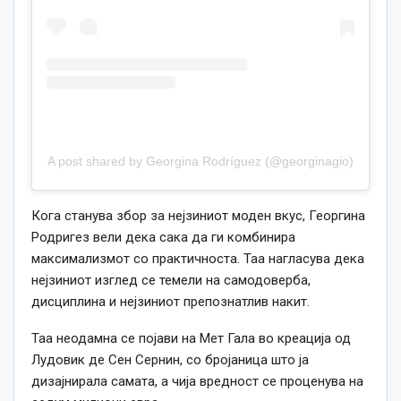
A post shared by Georgina Rodríguez (@georginagio)
Кога станува збор за нејзиниот моден вкус, Георгина
Родригез вели дека сака да ги комбинира
максимализмот со практичноста. Таа нагласува дека
нејзиниот изглед се темели на самодоверба,
дисциплина и нејзиниот препознатлив накит.
Таа неодамна се појави на Мет Гала во креација од
Лудовик де Сен Сернин, со бројаница што ја
дизајнирала самата, а чија вредност се проценува на