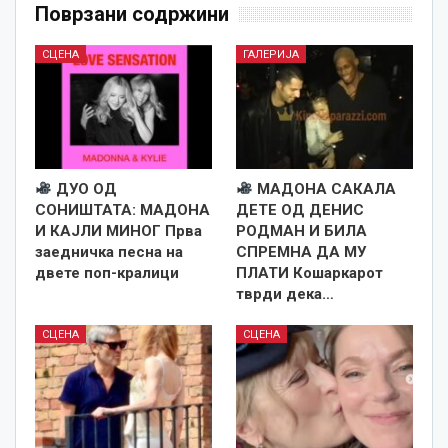
Поврзани содржини
СЦЕНА
ГАЛЕРИЈА
ДУО ОД
МАДОНА САКАЛА
СОНИШТАТА: МАДОНА
ДЕТЕ ОД ДЕНИС
И КАЈЛИ МИНОГ Прва
РОДМАН И БИЛА
заедничка песна на
СПРЕМНА ДА МУ
двете поп-кралици
ПЛАТИ Кошаркарот
тврди дека…
СЦЕНА
СЦЕНА