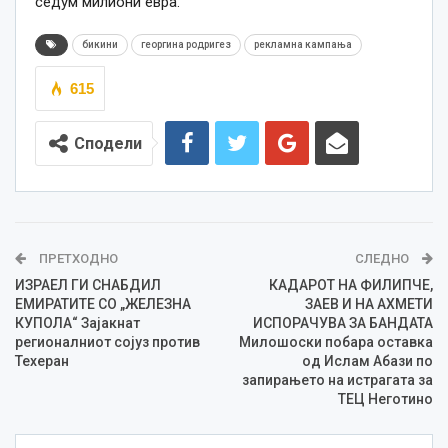
седум милиони евра.
бикини
георгина родригез
рекламна кампања
615
Сподели
ПРЕТХОДНО
СЛЕДНО
ИЗРАЕЛ ГИ СНАБДИЛ
КАДАРОТ НА ФИЛИПЧЕ,
ЕМИРАТИТЕ СО „ЖЕЛЕЗНА
ЗАЕВ И НА АХМЕТИ
КУПОЛА“ Зајакнат
ИСПОРАЧУВА ЗА БАНДАТА
регионалниот сојуз против
Милошоски побара оставка
Техеран
од Ислам Абази по
запирањето на истрагата за
ТЕЦ Неготино