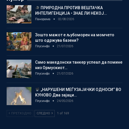
ПРИРОДНА ПРОТИВ ВЕШТАЧКА
ИНТЕЛИГЕНЦИЈА • ЗНАЕ ЛИ НЕКОЈ…
Панорама
02/08/2026
Зошто мажот е љубоморен на момчето
што одржува базени?
Плусинфо
21/07/2026
Само македонски танкер успеал да помине
низ Ормускиот…
Плусинфо
21/07/2026
„НАРУШЕНИ МЕЃУЗАЈАЧКИ ОДНОСИ“ ВО
КУНОВО Два зајаци…
Плусинфо
24/05/2026
ПРЕТХОДНО
СЛЕДНО
1 of 169