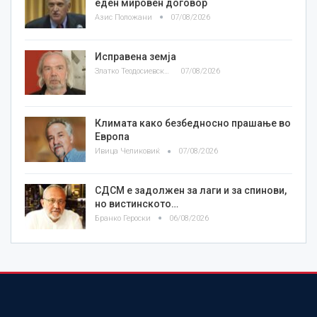
еден мировен договор
Азис Положани
07/08/2026
Исправена земја
Златко Теодосиевски
07/08/2026
Климата како безбедносно прашање во
Европа
Ивица Челиковиќ
07/08/2026
СДСМ е задолжен за лаги и за спинови,
но вистинското…
Бранко Героски
06/08/2026