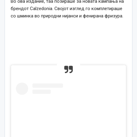
Во ова издание, таа позираше за новата кампања на
брендот Calzedonia. Својот изглед го комплетираше
со шминка во природни нијанси и фенирана фризура.