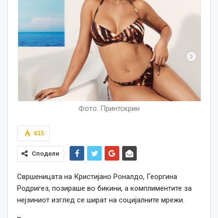
Фото: Принтскрин
615
Сподели
Свршеницата на Кристијано Роналдо, Георгина
Родригез, позираше во бикини, а комплиментите за
нејзиниот изглед се шират на социјалните мрежи.