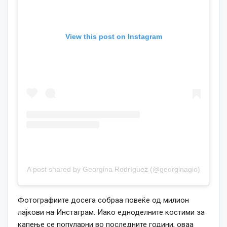
View this post on Instagram
A post shared by Georgina Rodríguez (@georginagio)
Фотографиите досега собраа повеќе од милион
лајкови на Инстаграм. Иако едноделните костими за
капење се популарни во последните години, оваа