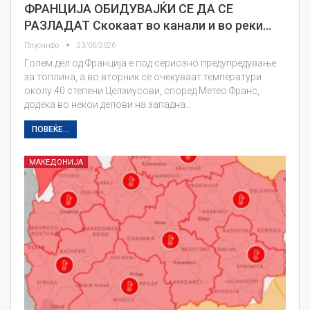
ФРАНЦИЈА ОБИДУВАЈЌИ СЕ ДА СЕ
РАЗЛАДАТ Скокаат во канали и во реки…
Плусинфо
23/06/2026
Голем дел од Франција е под сериозно предупредување
за топлина, а во вторник се очекуваат температури
околу 40 степени Целзиусови, според Метео Франс,
додека во некои делови на западна…
ПОВЕЌЕ...
МАКЕДОНИЈА