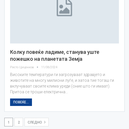
Колку повеќе ладиме, станува уште
пожешко на планетата Земја
Ристо Цицонков
11/06/2024
Високите температури ги загрозуваат здравјето и
животите на многу милиони луѓе, и затоа тие тогаш ги
вклучуваат своите клима уреди (оние што ги имаат).
Притоа се троши електрична…
ПОВЕЌЕ...
1
2
СЛЕДНО