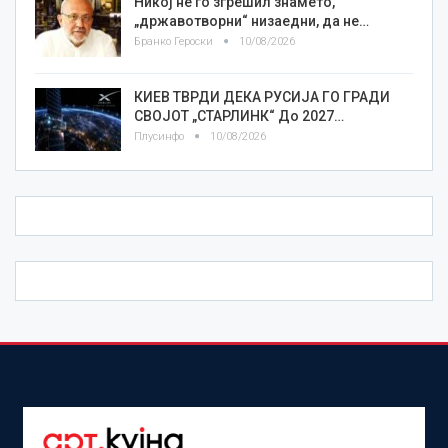
Никој не го згрешил знамето,
„државотворни“ низаедни, да не…
Бранко Героски
10/08/2026
КИЕВ ТВРДИ ДЕКА РУСИЈА ГО ГРАДИ
СВОЈОТ „СТАРЛИНК“ До 2027…
Плусинфо
10/08/2026