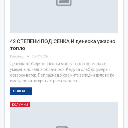
42 СТЕПЕНИ ПОД СЕНКА И денеска ужасно
топло
Плусинфо
13/07/2024
Денеска ќе биде сончево и многу топло со мала до
умерена локална облачност. Ќе дува слаб до умерен
северен ветер. Попладне во крајните западни делови ќе
има услови за краткотраен пороен…
ПОВЕЌЕ...
КОЛУМНИ