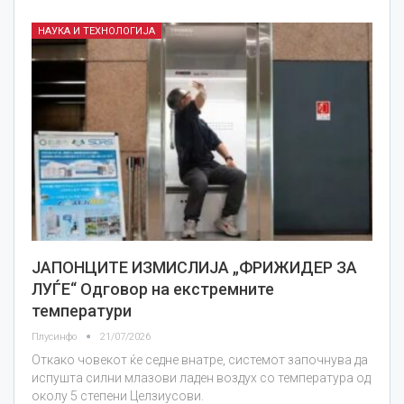
НАУКА И ТЕХНОЛОГИЈА
ЈАПОНЦИТЕ ИЗМИСЛИЈА „ФРИЖИДЕР ЗА
ЛУЃЕ“ Одговор на екстремните
температури
Плусинфо
21/07/2026
Откако човекот ќе седне внатре, системот започнува да
испушта силни млазови ладен воздух со температура од
околу 5 степени Целзиусови.