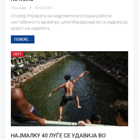
Плусинфо
30/06/2026
Според Управата за хидрометеоролошки работи
нестабилното време во цела Македонија ќе се задржи до
крајот на неделата.
ПОВЕЌЕ...
СВЕТ
НАЈМАЛКУ 40 ЛУЃЕ СЕ УДАВИЈА ВО