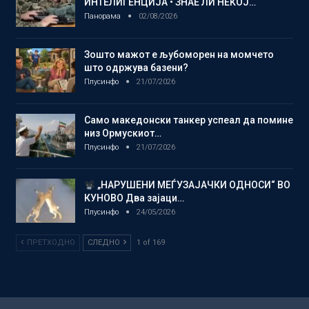
ИНТЕЛИГЕНЦИЈА • ЗНАЕ ЛИ НЕКОЈ…
Панорама
02/08/2026
Зошто мажот е љубоморен на момчето
што одржува базени?
Плусинфо
21/07/2026
Само македонски танкер успеал да помине
низ Ормускиот…
Плусинфо
21/07/2026
„НАРУШЕНИ МЕЃУЗАЈАЧКИ ОДНОСИ“ ВО
КУНОВО Два зајаци…
Плусинфо
24/05/2026
ПРЕТХОДНО
СЛЕДНО
1 of 169