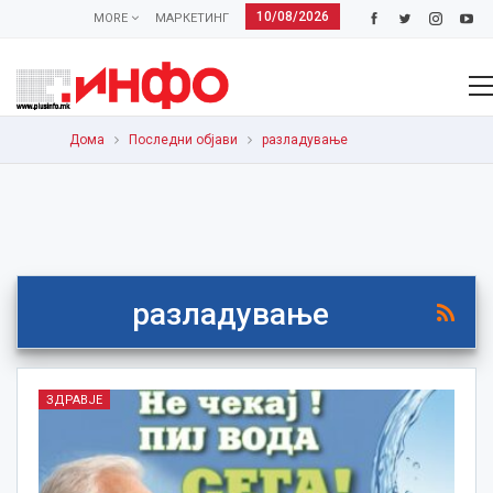
10/08/2026
MORE
МАРКЕТИНГ
Дома
Последни објави
разладување
разладување
ЗДРАВЈЕ