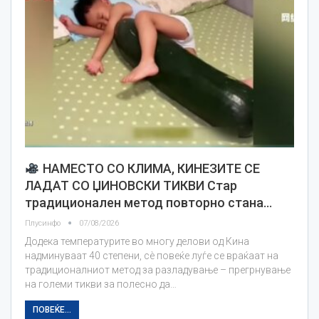
НАМЕСТО СО КЛИМА, КИНЕЗИТЕ СЕ
ЛАДАТ СО ЏИНОВСКИ ТИКВИ Стар
традиционален метод повторно стана…
Плусинфо
07/08/2026
Додека температурите во многу делови од Кина
надминуваат 40 степени, сè повеќе луѓе се враќаат на
традиционалниот метод за разладување – прегрнување
на големи тикви за полесно да…
ПОВЕЌЕ...