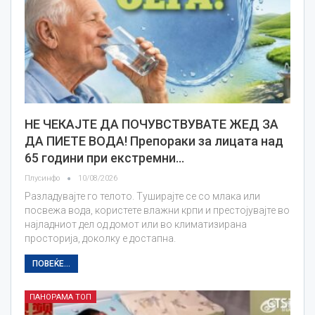
НЕ ЧЕКАЈТЕ ДА ПОЧУВСТВУВАТЕ ЖЕД ЗА
ДА ПИЕТЕ ВОДА! Препораки за лицата над
65 години при екстремни…
Плусинфо
10/08/2026
Разладувајте го телото. Туширајте се со млака или
посвежа вода, користете влажни крпи и престојувајте во
најладниот дел од домот или во климатизирана
просторија, доколку е достапна.
ПОВЕЌЕ...
ПАНОРАМА ТОП