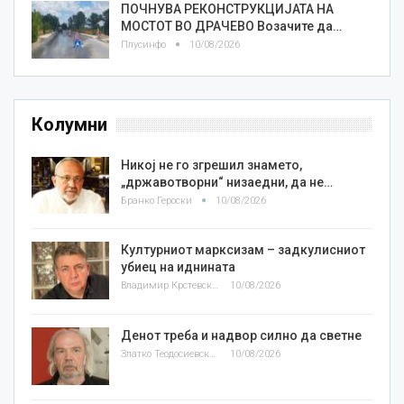
ПОЧНУВА РЕКОНСТРУКЦИЈАТА НА
МОСТОТ ВО ДРАЧЕВО Возачите да…
Плусинфо
10/08/2026
Колумни
Никој не го згрешил знамето,
„државотворни“ низаедни, да не…
Бранко Героски
10/08/2026
Културниот марксизам – задкулисниот
убиец на иднината
Владимир Крстевски
10/08/2026
Денот треба и надвор силно да светне
Златко Теодосиевски
10/08/2026