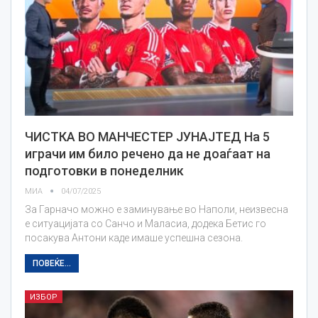
ЧИСТКА ВО МАНЧЕСТЕР ЈУНАЈТЕД На 5
играчи им било речено да не доаѓаат на
подготовки в понеделник
МИА
04/07/2025
За Гарначо можно е заминување во Наполи, неизвесна
е ситуацијата со Санчо и Маласиа, додека Бетис го
посакува Антони каде имаше успешна сезона.
ПОВЕЌЕ...
ИЗБОР