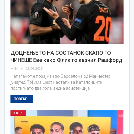
ДОЦНЕЊЕТО НА СОСТАНОК СКАПО ГО
ЧИНЕШЕ Еве како Флик го казнил Рашфорд
МИА
22/09/2025
Напаѓачот е позајмен во Барселона од Манчестер
јунајтед. Тој има шест настапи за Каталонците,
постигнато два гола и една асистенција.
ПОВЕЌЕ...
СПОРТ