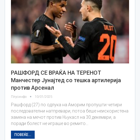
РАШФОРД СЕ ВРАЌА НА ТЕРЕНОТ
Манчестер Јунајтед со тешка артилерија
против Арсенал
Плусинфо
10/01/2025
Рашфорд (27) по одлука на Аморим пропушти четири
последователни натпревари, потоа беше неискористена
замена на мечот против Њукасл на 30 декември, а
поради болест не играше во ремито…
ПОВЕЌЕ...