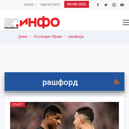
09/08/2026
MORE
МАРКЕТИНГ
Дома
Последни објави
рашфорд
рашфорд
СПОРТ