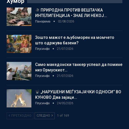
Хумор
ПРИРОДНА ПРОТИВ ВЕШТАЧКА
ИНТЕЛИГЕНЦИЈА • ЗНАЕ ЛИ НЕКОЈ…
Панорама
02/08/2026
Зошто мажот е љубоморен на момчето
што одржува базени?
Плусинфо
21/07/2026
Само македонски танкер успеал да помине
низ Ормускиот…
Плусинфо
21/07/2026
„НАРУШЕНИ МЕЃУЗАЈАЧКИ ОДНОСИ“ ВО
КУНОВО Два зајаци…
Плусинфо
24/05/2026
ПРЕТХОДНО
СЛЕДНО
1 of 169