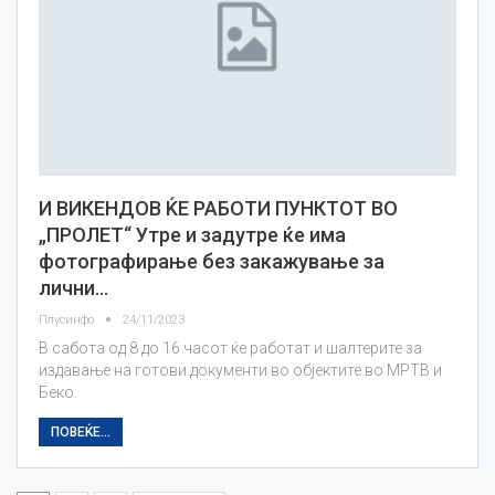
И ВИКЕНДОВ ЌЕ РАБОТИ ПУНКТОТ ВО
„ПРОЛЕТ“ Утре и задутре ќе има
фотографирање без закажување за
лични…
Плусинфо
24/11/2023
В сабота од 8 до 16 часот ќе работат и шалтерите за
издавање на готови документи во објектите во МРТВ и
Беко.
ПОВЕЌЕ...