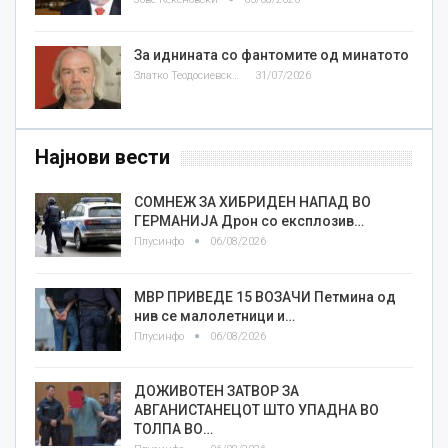
За иднината со фантомите од минатото
Златко Теодосиевски
31/07/2026
Најнови вести
СОМНЕЖ ЗА ХИБРИДЕН НАПАД ВО
ГЕРМАНИЈА Дрон со експлозив…
Плусинфо
06/08/2026
МВР ПРИВЕДЕ 15 ВОЗАЧИ Петмина од
нив се малолетници и…
Плусинфо
06/08/2026
ДОЖИВОТЕН ЗАТВОР ЗА
АВГАНИСТАНЕЦОТ ШТО УПАДНА ВО
ТОЛПА ВО…