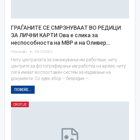
ГРАЃАНИТЕ СЕ СМРЗНУВААТ ВО РЕДИЦИ
ЗА ЛИЧНИ КАРТИ Ова е слика за
неспособноста на МВР и на Оливер…
Плусинфо
20/12/2023
Ниту централата за закажување им работеше, ниту
центрите за фотографирање им работеа на време, ниту
сега имаат воспоставен систем за издавање на
документи. Со еден збор – безредие –…
ПОВЕЌЕ...
СКОПЈЕ