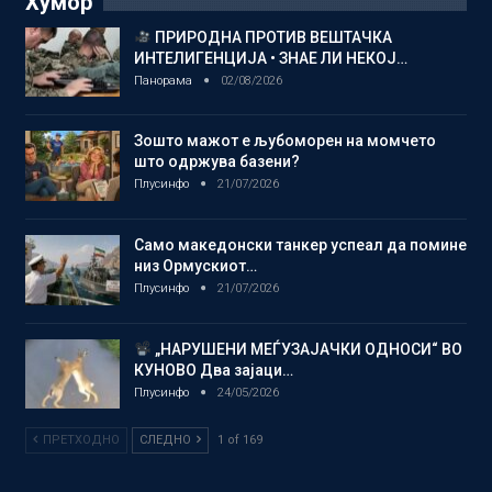
Хумор
ПРИРОДНА ПРОТИВ ВЕШТАЧКА
ИНТЕЛИГЕНЦИЈА • ЗНАЕ ЛИ НЕКОЈ…
Панорама
02/08/2026
Зошто мажот е љубоморен на момчето
што одржува базени?
Плусинфо
21/07/2026
Само македонски танкер успеал да помине
низ Ормускиот…
Плусинфо
21/07/2026
„НАРУШЕНИ МЕЃУЗАЈАЧКИ ОДНОСИ“ ВО
КУНОВО Два зајаци…
Плусинфо
24/05/2026
ПРЕТХОДНО
СЛЕДНО
1 of 169