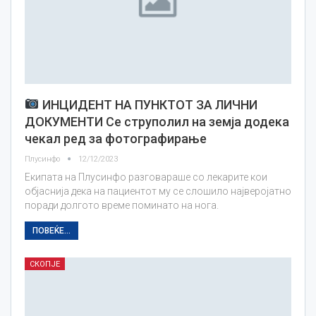
ИНЦИДЕНТ НА ПУНКТОТ ЗА ЛИЧНИ
ДОКУМЕНТИ Се струполил на земја додека
чекал ред за фотографирање
Плусинфо
12/12/2023
Екипата на Плусинфо разговараше со лекарите кои
објаснија дека на пациентот му се слошило најверојатно
поради долгото време поминато на нога.
ПОВЕЌЕ...
СКОПЈЕ