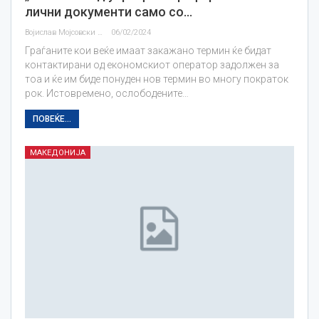
лични документи само со…
Војислав Мојсовски
06/02/2024
Граѓаните кои веќе имаат закажано термин ќе бидат
контактирани од економскиот оператор задолжен за
тоа и ќе им биде понуден нов термин во многу пократок
рок. Истовремено, ослободените…
ПОВЕЌЕ...
МАКЕДОНИЈА