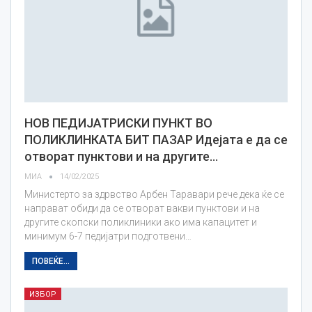
НОВ ПЕДИЈАТРИСКИ ПУНКТ ВО
ПОЛИКЛИНКАТА БИТ ПАЗАР Идејата е да се
отворат пунктови и на другите…
МИА
14/02/2025
Министерто за здрвство Арбен Таравари рече дека ќе се
направат обиди да се отворат вакви пунктови и на
другите скопски поликлиники ако има капацитет и
минимум 6-7 педијатри подготвени…
ПОВЕЌЕ...
ИЗБОР