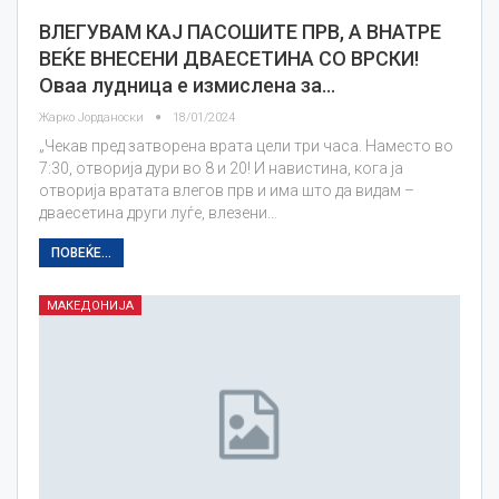
ВЛЕГУВАМ КАЈ ПАСОШИТЕ ПРВ, А ВНАТРЕ
ВЕЌЕ ВНЕСЕНИ ДВАЕСЕТИНА СО ВРСКИ!
Оваа лудница е измислена за…
Жарко Јорданоски
18/01/2024
„Чекав пред затворена врата цели три часа. Наместо во
7:30, отворија дури во 8 и 20! И навистина, кога ја
отворија вратата влегов прв и има што да видам –
дваесетина други луѓе, влезени…
ПОВЕЌЕ...
МАКЕДОНИЈА