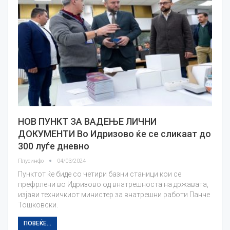
НОВ ПУНКТ ЗА ВАДЕЊЕ ЛИЧНИ
ДОКУМЕНТИ Во Идризово ќе се сликаат до
300 луѓе дневно
Плусинфо
04/03/2024
Пунктот ќе биде со четири базни станици кои се
префрлени во Идризово од внатрешноста на државата,
изјави техничкиот министер за внатрешни работи Панче
Тошковски.
ПОВЕЌЕ...