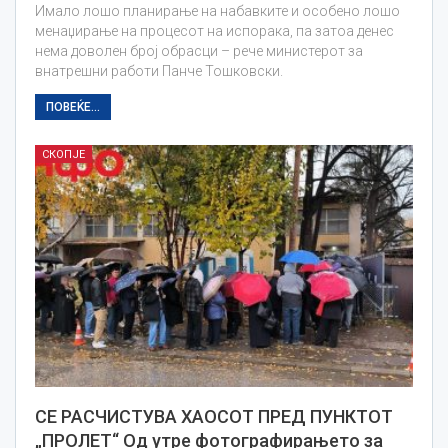
Имало лошо планирање на набавките и особено лошо
менаџирање на процесот на испорака, па затоа денес
нема доволен број обрасци – рече министерот за
внатрешни работи Панче Тошковски.
ПОВЕЌЕ...
СКОПЈЕ
СЕ РАСЧИСТУВА ХАОСОТ ПРЕД ПУНКТОТ
„ПРОЛЕТ“ Од утре фотографирањето за