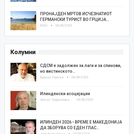
ПРОНАЈДЕН МРТОВ ИСЧЕЗНАТИОТ
ГЕРМАНСКИ ТУРИСТ ВО ГРЦИЈА…
МИА
06/08/2026
Колумни
СДСМ е задолжен за лаги и за спинови,
но вистинското…
Бранко Героски
06/08/2026
Илинденски асоцијации
Златко Теодосиевски
04/08/2026
ИЛИНДЕН 2026 • ВРЕМЕ Е МАКЕДОНИЈА
ДА ЗБОРУВА СО ЕДЕН ГЛАС…
Јове Кекеновски
03/08/2026