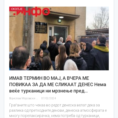
СКОПЈЕ
ИМАВ ТЕРМИН ВО МАЈ, А ВЧЕРА МЕ
ПОВИКАА ЗА ДА МЕ СЛИКААТ ДЕНЕС Нема
веќе турканици ни мрзнење пред…
Војислав Мојсовски
07/02/2024
Граѓаните што чекаа во редот денеска велат дека за
разлика од претходните денови, денеска атмосферата е
многу порелаксирачка, нема потреба од турканици,