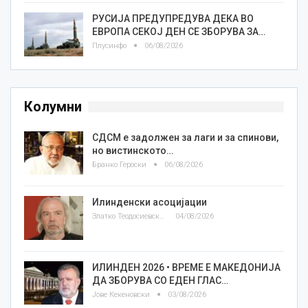
РУСИЈА ПРЕДУПРЕДУВА ДЕКА ВО
ЕВРОПА СЕКОЈ ДЕН СЕ ЗБОРУВА ЗА…
Плусинфо
06/08/2026
Колумни
СДСМ е задолжен за лаги и за спинови,
но вистинското…
Бранко Героски
06/08/2026
Илинденски асоцијации
Златко Теодосиевски
04/08/2026
ИЛИНДЕН 2026 • ВРЕМЕ Е МАКЕДОНИЈА
ДА ЗБОРУВА СО ЕДЕН ГЛАС…
Јове Кекеновски
03/08/2026