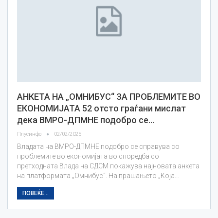
АНКЕТА НА „ОМНИБУС“ ЗА ПРОБЛЕМИТЕ ВО
ЕКОНОМИЈАТА 52 отсто граѓани мислат
дека ВМРО-ДПМНЕ подобро се…
Плусинфо
02/02/2025
Владата на ВМРО-ДПМНЕ подобро се справува со
проблемите во економијата во споредба со
претходната Влада на СДСМ покажува најновата анкета
на платформата „Омнибус“. На прашањето „Којa…
ПОВЕЌЕ...