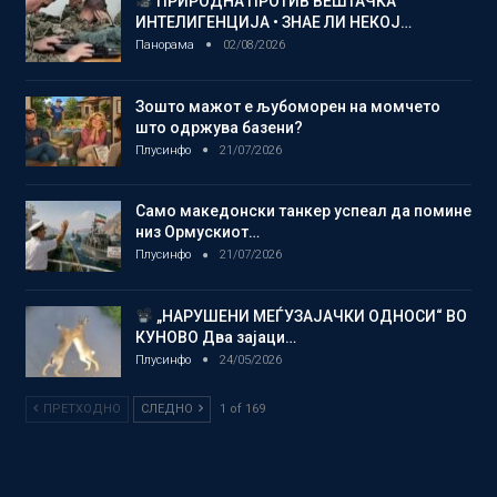
ПРИРОДНА ПРОТИВ ВЕШТАЧКА
ИНТЕЛИГЕНЦИЈА • ЗНАЕ ЛИ НЕКОЈ…
Панорама
02/08/2026
Зошто мажот е љубоморен на момчето
што одржува базени?
Плусинфо
21/07/2026
Само македонски танкер успеал да помине
низ Ормускиот…
Плусинфо
21/07/2026
„НАРУШЕНИ МЕЃУЗАЈАЧКИ ОДНОСИ“ ВО
КУНОВО Два зајаци…
Плусинфо
24/05/2026
ПРЕТХОДНО
СЛЕДНО
1 of 169