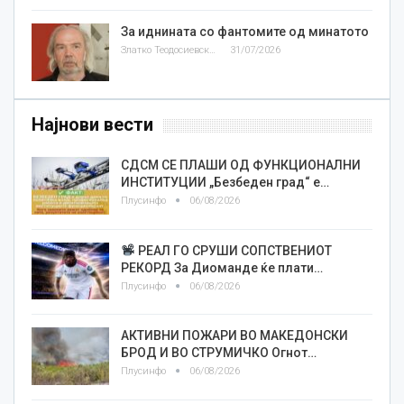
За иднината со фантомите од минатото
Златко Теодосиевски
31/07/2026
Најнови вести
СДСМ СЕ ПЛАШИ ОД ФУНКЦИОНАЛНИ
ИНСТИТУЦИИ „Безбеден град“ е…
Плусинфо
06/08/2026
РЕАЛ ГО СРУШИ СОПСТВЕНИОТ
РЕКОРД За Диоманде ќе плати…
Плусинфо
06/08/2026
АКТИВНИ ПОЖАРИ ВО МАКЕДОНСКИ
БРОД И ВО СТРУМИЧКО Огнот…
Плусинфо
06/08/2026