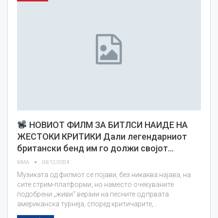
НОВИОТ ФИЛМ ЗА БИТЛСИ НАИДЕ НА
ЖЕСТОКИ КРИТИКИ Дали легендарниот
британски бенд им го должи својот…
МИА
04/12/2024
Музиката од филмот се појави, без никаква најава, на
сите стрим-платформи, но наместо очекуваните
подобрени „живи“ верзии на песните од првата
американска турнеја, според критичарите,…