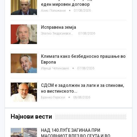
еден мировен договор
Азис Положани
07/08/2026
Исправена земја
Златко Теодосиевски
07/08/2026
Климата како безбедносно прашање во
Европа
Ивица Челиковиќ
07/08/2026
СДСМ е задолжен за лаги и за спинови,
но вистинското…
Бранко Героски
06/08/2026
Најнови вести
НАД 140 ЛУЃЕ ЗАГИНАА ПРИ
МАСОВНИОТ ВЛЕЗ ВО СЕУТА И ВО…