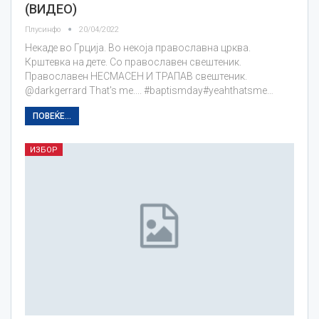
(ВИДЕО)
Плусинфо
20/04/2022
Некаде во Грција. Во некоја православна црква.
Крштевка на дете. Со православен свештеник.
Православен НЕСМАСЕН И ТРАПАВ свештеник.
@darkgerrard That's me.... #baptismday#yeahthatsme…
ПОВЕЌЕ...
ИЗБОР