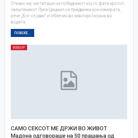
Откако му честиташе на победникот кој го фати крстот,
свештеникот Лука Цицмил се придвижи кон камерата,
рече „Бог се јави“ и облечен во мантија скокна во
водата.
ПОВЕЌЕ...
ИЗБОР
САМО СЕКСОТ МЕ ДРЖИ ВО ЖИВОТ
Мадона одговoрaше на 50 прашања од