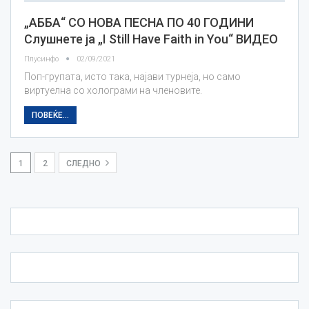
„АББА“ СО НОВА ПЕСНА ПО 40 ГОДИНИ
Слушнете ја „I Still Have Faith in You“ ВИДЕО
Плусинфо
02/09/2021
Поп-групата, исто така, најави турнеја, но само
виртуелна со холограми на членовите.
ПОВЕЌЕ...
1
2
СЛЕДНО