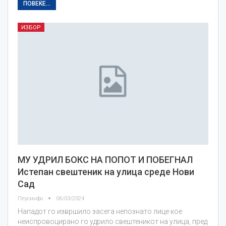
ПОВЕЌЕ...
ИЗБОР
МУ УДРИЛ БОКС НА ПОПОТ И ПОБЕГНАЛ
Истепан свештеник на улица среде Нови
Сад
Плусинфо
06/03/2024
Нападот го извршило засега непознато лице кое
неиспровоцирано го удрило свештеникот на улица, пред