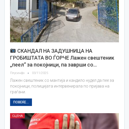
СКАНДАЛ НА ЗАДУШНИЦА НА
ГРОБИШТАТА ВО ЃОРЧЕ Лажен свештеник
„пеел“ за покојници, па заврши со…
Плусинфо
03/11/2025
Лажен свештеник со мантија и кандило нудел да пее за
покојници, полицијата интервенирала по пријава на
граѓани.
ПОВЕЌЕ...
СЦЕНА