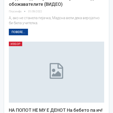
обожавателите (ВИДЕО)
Плусинфо
01/09/2022
А, ако не станела пејачка, Мадона вели дека веројатно
би била учителка.
ПОВЕЌЕ...
ИЗБОР
НА ПОПОТ НЕ МУ Е ДЕНОТ На бебето па ич!