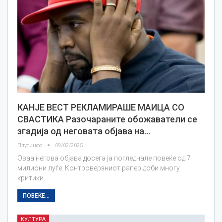
КАНЈЕ ВЕСТ РЕКЛАМИРАШЕ МАИЦА СО
СВАСТИКА Разочараните обожаватели се
згадија од неговата објава на…
Плусинфо
09/02/2025
Оваа негова објава досега ја погледнале повеќе од 7
милиони луѓе. Контроверзниот рапер доби многу
критики.
ПОВЕЌЕ...
КУЛТУРА