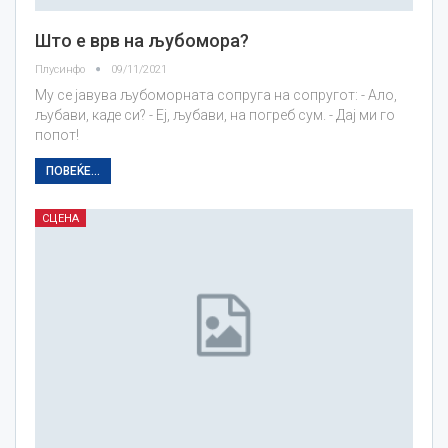
Што е врв на љубомора?
Плусинфо
09/11/2021
Му се јавува љубоморната сопруга на сопругот: - Ало,
љубави, каде си? - Еј, љубави, на погреб сум. - Дај ми го
попот!
ПОВЕЌЕ...
СЦЕНА