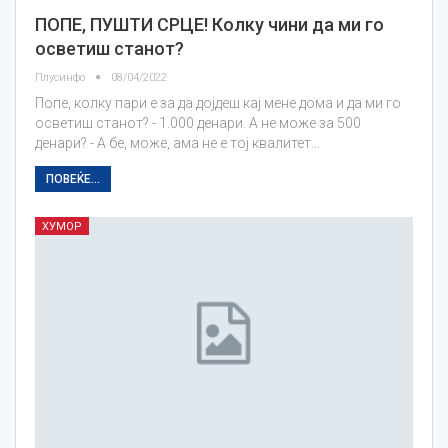
ПОПЕ, ПУШТИ СРЦЕ! Колку чини да ми го
осветиш станот?
Плусинфо
08/04/2022
Попе, колку пари е за да дојдеш кај мене дома и да ми го
осветиш станот? - 1.000 денари. А не може за 500
денари? - А бе, може, ама не е тој квалитет...
ПОВЕЌЕ...
ХУМОР