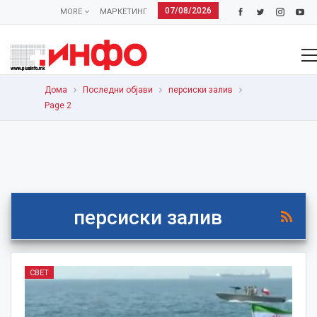
07/08/2026
MORE
МАРКЕТИНГ
Дома
Последни објави
персиски залив
Page 2
персиски залив
СВЕТ