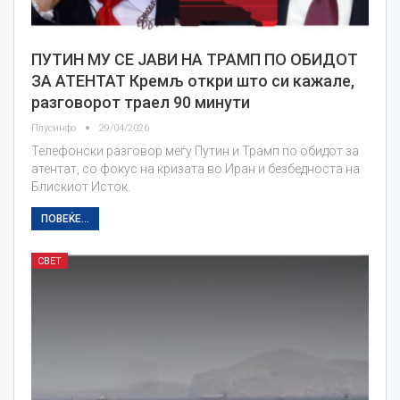
ПУТИН МУ СЕ ЈАВИ НА ТРАМП ПО ОБИДОТ
ЗА АТЕНТАТ Кремљ откри што си кажале,
разговорот траел 90 минути
Плусинфо
29/04/2026
Телефонски разговор меѓу Путин и Трамп по обидот за
атентат, со фокус на кризата во Иран и безбедноста на
Блискиот Исток.
ПОВЕЌЕ...
СВЕТ