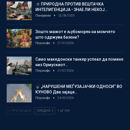
ПРИРОДНА ПРОТИВ ВЕШТАЧКА
ИНТЕЛИГЕНЦИЈА • ЗНАЕ ЛИ НЕКОЈ…
Панорама
02/08/2026
Зошто мажот е љубоморен на момчето
што одржува базени?
Плусинфо
21/07/2026
Само македонски танкер успеал да помине
низ Ормускиот…
Плусинфо
21/07/2026
„НАРУШЕНИ МЕЃУЗАЈАЧКИ ОДНОСИ“ ВО
КУНОВО Два зајаци…
Плусинфо
24/05/2026
ПРЕТХОДНО
СЛЕДНО
1 of 169