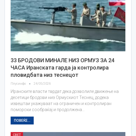
33 БРОДОВИ МИНАЛЕ НИЗ ОРМУЗ ЗА 24
ЧАСА Иранската гарда ја контролира
пловидбата низ теснецот
Плусинфо
24/05/2026
Иранските власти тврдат дека дозволиле движење на
десетици бродови низ Ормускиот Теснец, додека
извештаи укажуваат на ограничен и контролиран
поморски сообраќај и продолжена…
ПОВЕЌЕ...
СВЕТ