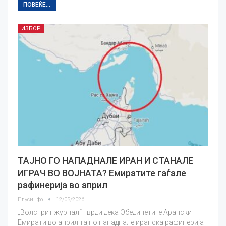
ПОВЕЌЕ...
ИЗБОР
ТАЈНО ГО НАПАДНАЛЕ ИРАН И СТАНАЛЕ
ИГРАЧ ВО ВОЈНАТА? Емиратите гаѓале
рафинерија во април
Плусинфо
12/05/2026
„Волстрит журнал“ тврди дека Обединетите Арапски
Емирати во април тајно нападнале иранска рафинерија