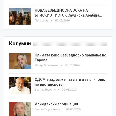
НОВА БЕЗБЕДНОСНА ОСКА НА
БЛИСКИОТ ИСТОК Саудиска Арабија…
Панорама
07/08/2026
Колумни
Климата како безбедносно прашање во
Европа
Ивица Челиковиќ
07/08/2026
СДСМ е задолжен за лаги и за спинови,
но вистинското…
Бранко Героски
06/08/2026
Илинденски асоцијации
Златко Теодосиевски
04/08/2026