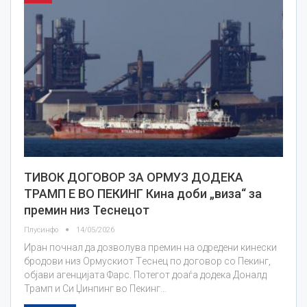
ТИВОК ДОГОВОР ЗА ОРМУЗ ДОДЕКА
ТРАМП Е ВО ПЕКИНГ Кина доби „виза“ за
премин низ Теснецот
Плусинфо
14/05/2026
Иран почнал да дозволува премин на одредени кинески
бродови низ Ормускиот Tеснец по договор со Пекинг,
објави агенцијата Фарс. Потегот доаѓа додека Доналд
Трамп и Си Џинпинг во Пекинг…