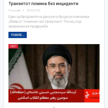
Транзитот помина без инциденти
Плусинфо
05/05/2026
Еден од бродовите на данската бродска компанија
„Маерск“ поминал низ Ормускиот Теснец под
американска придружба.
ПОВЕЌЕ...
СВЕТ