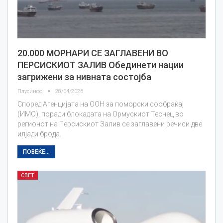
20.000 МОРНАРИ СЕ ЗАГЛАВЕНИ ВО
ПЕРСИСКИОТ ЗАЛИВ Обединети нации
загрижени за нивната состојба
Плусинфо
28/04/2026
Според Агенцијата на ООН за поморски сообраќај
(ИМО), поради блокадата на Ормускиот Теснец во
регионот на Персискиот Залив се заглавени речиси две
илјади брода.
ПОВЕЌЕ...
СВЕТ