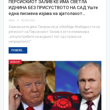
ПЕРСИСКИОТ ЗАЛИВ ЌЕ ИМА СВЕТЛА
ИДНИНА БЕЗ ПРИСУСТВОТО НА САД Уште
една писмена изјава на ајатолахот…
МИА
30/04/2026
Хамнеи рече дека Техеран ќе ја обезбеди безбедноста на
регионот на Персискиот Залив и ќе ги елиминира
„злоупотребите на водниот пат од страна на
непријателот“.
ПОВЕЌЕ...
ИЗБОР