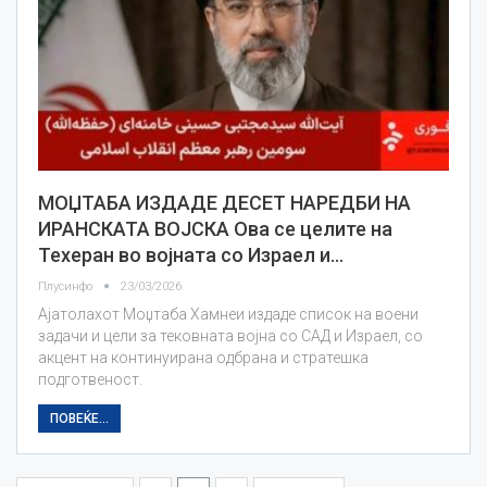
МОЏТАБА ИЗДАДЕ ДЕСЕТ НАРЕДБИ НА
ИРАНСКАТА ВОЈСКА Ова се целите на
Техеран во војната со Израел и…
Плусинфо
23/03/2026
Ајатолахот Моџтаба Хамнеи издаде список на воени
задачи и цели за тековната војна со САД и Израел, со
акцент на континуирана одбрана и стратешка
подготвеност.
ПОВЕЌЕ...