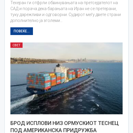
Техеран ги отфрли обвинувањата на претседателот на
САД и порача дека барањата на Иран не се претерани,
туку дарежливи и одговорни. Судирот меѓу двете страни
дополнително ја зголеми…
ПОВЕЌЕ...
СВЕТ
БРОД ИСПЛОВИ НИЗ ОРМУСКИОТ ТЕСНЕЦ
ПОД АМЕРИКАНСКА ПРИДРУЖБА