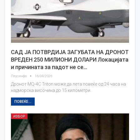
САД ЈА ПОТВРДИЈА ЗАГУБАТА НА ДРОНОТ
ВРЕДЕН 250 МИЛИОНИ ДОЛАРИ Локацијата
и причината за падот не се…
Плусинфо
16/04/2026
Дронот MQ-4C Triton може да лета повеќе од 24 часа на
надморска височина до 15 километри.
ПОВЕЌЕ...
ИЗБОР