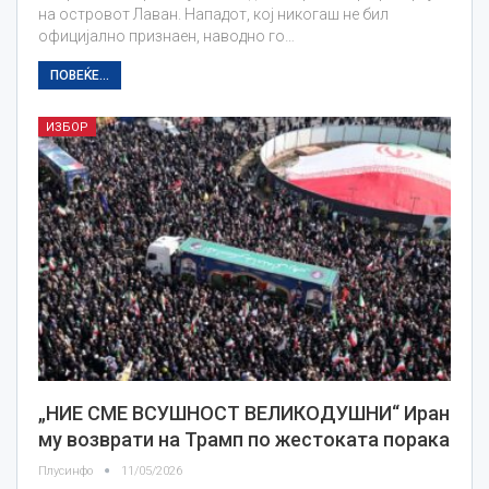
на островот Лаван. Нападот, кој никогаш не бил
официјално признаен, наводно го…
ПОВЕЌЕ...
ИЗБОР
„НИЕ СМЕ ВСУШНОСТ ВЕЛИКОДУШНИ“ Иран
му возврати на Трамп по жестоката порака
Плусинфо
11/05/2026