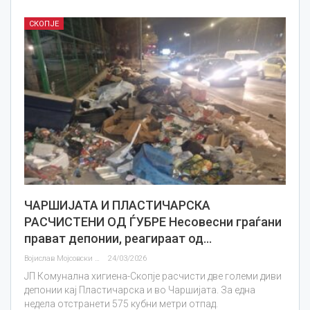
СКОПЈЕ
ЧАРШИЈАТА И ПЛАСТИЧАРСКА
РАСЧИСТЕНИ ОД ЃУБРЕ Несовесни граѓани
прават депонии, реагираат од…
Војислав Мојсовски
24/03/2026
ЈП Комунална хигиена-Скопје расчисти две големи диви
депонии кај Пластичарска и во Чаршијата. За една
недела отстранети 575 кубни метри отпад.