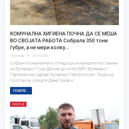
КОМУНАЛНА ХИГИЕНА ПОЧНА ДА СЕ МЕША
ВО СВОЈАТА РАБОТА Собрала 350 тони
ѓубре, а не мери колку…
Плусинфо
24/10/2025
Собран е комуналниот отпад од контејнерите поставени
на булеварот Гоце Делчев до хотел ВИП, булеварот
Партизански одреди, булеварот Митрополит Теодосиј
Гологанов, улиците Даме Груев и…
ПОВЕЌЕ...
СКОПЈЕ