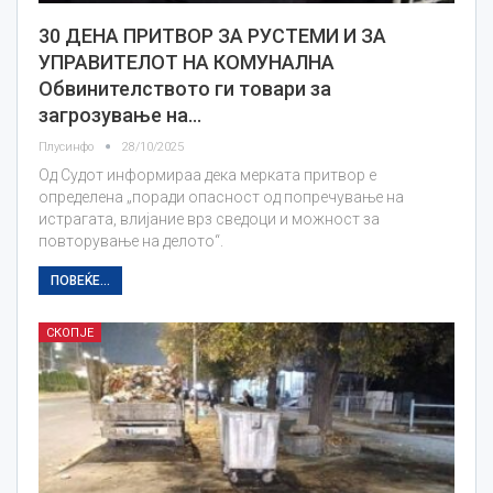
30 ДЕНА ПРИТВОР ЗА РУСТЕМИ И ЗА
УПРАВИТЕЛОТ НА КОМУНАЛНА
Обвинителството ги товари за
загрозување на…
Плусинфо
28/10/2025
Од Судот информираа дека мерката притвор е
определена „поради опасност од попречување на
истрагата, влијание врз сведоци и можност за
повторување на делото“.
ПОВЕЌЕ...
СКОПЈЕ