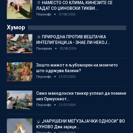
НАМЕСТО СО КЛИМА, КИНЕЗИТЕ СЕ
ЛАДАТ СО ЏИНОВСКИ ТИКВИ…
Плусинфо
07/08/2026
Хумор
ПРИРОДНА ПРОТИВ ВЕШТАЧКА
ИНТЕЛИГЕНЦИЈА • ЗНАЕ ЛИ НЕКОЈ…
Панорама
02/08/2026
Зошто мажот е љубоморен на момчето
што одржува базени?
Плусинфо
21/07/2026
Само македонски танкер успеал да помине
низ Ормускиот…
Плусинфо
21/07/2026
„НАРУШЕНИ МЕЃУЗАЈАЧКИ ОДНОСИ“ ВО
КУНОВО Два зајаци…
Плусинфо
24/05/2026