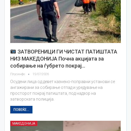
ЗАТВОРЕНИЦИ ГИ ЧИСТАТ ПАТИШТАТА
НИЗ МАКЕДОНИЈА Почна акцијата за
собирање на ѓубрето покрај…
Плусинфо
15/07/2026
Осудени лица од девет казнено-поправни установи се
ангажирани за собирање отпад и уредување на
просторот покрај патиштата, под надзор на
затворската полиција.
ПОВЕЌЕ...
МАКЕДОНИЈА