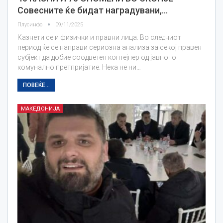
Совесните ќе бидат наградувани,…
Плусинфо
09/11/2025
Казнети се и физички и правни лица. Во следниот
период ќе се направи сериозна анализа за секој правен
субјект да добие соодветен контејнер од јавното
комунално претпријатие. Нека не ни…
ПОВЕЌЕ...
МАКЕДОНИЈА