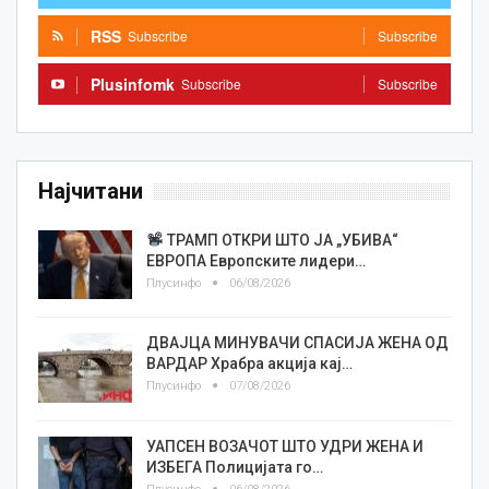
RSS
Subscribe
Subscribe
Plusinfomk
Subscribe
Subscribe
Најчитани
ТРАМП ОТКРИ ШТО ЈА „УБИВА“
ЕВРОПА Европските лидери…
Плусинфо
06/08/2026
ДВАЈЦА МИНУВАЧИ СПАСИЈА ЖЕНА ОД
ВАРДАР Храбра акција кај…
Плусинфо
07/08/2026
УАПСЕН ВОЗАЧОТ ШТО УДРИ ЖЕНА И
ИЗБЕГА Полицијата го…