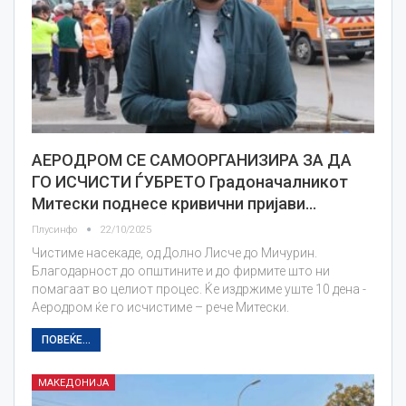
АЕРОДРОМ СЕ САМООРГАНИЗИРА ЗА ДА
ГО ИСЧИСТИ ЃУБРЕТО Градоначалникот
Митески поднесе кривични пријави…
Плусинфо
22/10/2025
Чистиме насекаде, од Долно Лисче до Мичурин.
Благодарност до општините и до фирмите што ни
помагаат во целиот процес. Ќе издржиме уште 10 дена -
Аеродром ќе го исчистиме – рече Митески.
ПОВЕЌЕ...
МАКЕДОНИЈА