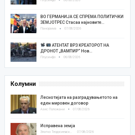
Плусинфо
06/08/2026
ВО ГЕРМАНИЈА СЕ СПРЕМА ПОЛИТИЧКИ
ЗЕМЈОТРЕС Стасаа најновите…
Панорама
07/08/2026
АТЕНТАТ ВРЗ КРЕАТОРОТ НА
ДРОНОТ „ВАМПИР“ Нов…
Плусинфо
06/08/2026
Колумни
Леснотијата на разградувањетото на
еден мировен договор
Азис Положани
07/08/2026
Исправена земја
Златко Теодосиевски
07/08/2026