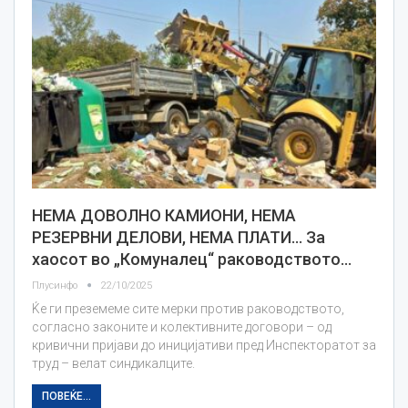
НЕМА ДОВОЛНО КАМИОНИ, НЕМА
РЕЗЕРВНИ ДЕЛОВИ, НЕМА ПЛАТИ… За
хаосот во „Комуналец“ раководството…
Плусинфо
22/10/2025
Ќе ги преземеме сите мерки против раководството,
согласно законите и колективните договори – од
кривични пријави до иницијативи пред Инспекторатот за
труд – велат синдикалците.
ПОВЕЌЕ...