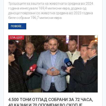
Трошоците за заштита на животната средина во 2024
година изнесувале 169,4 милиони евра, додека од
даноци поврзани со животна средина во 2023 година
биле собрани 196,7 милиони евра.
ПОВЕЌЕ...
СЛАЈДЕР
4.500 ТОНИ ОТПАД СОБРАНИ ЗА 72 ЧАСА,
40 КАЗНИ И 70 ОПОМЕНИ ВО СКОПЈЕ