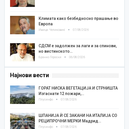
Климата како безбедносно прашање во
Европа
Ивица Челиковиќ
07/08/2026
СДСМ е задолжен за лаги и за спинови,
но вистинското…
Бранко Героски
06/08/2026
Најнови вести
ГОРАТ НИСКА ВЕГЕТАЦИЈА И СТРНИШТА
Изгаснати 12 пожари,…
Плусинфо
07/08/2026
ШПАНИЈА Ѝ СЕ ЗАКАНИ НА ИТАЛИЈА СО
РЕЦИПРОЧНИ МЕРКИ Мадрид…
Плусинфо
07/08/2026