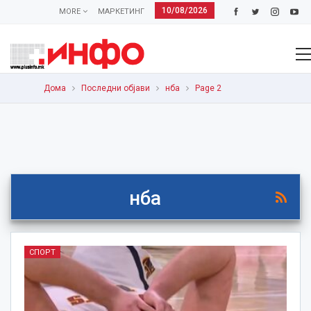
10/08/2026
MORE
МАРКЕТИНГ
Дома
Последни објави
нба
Page 2
нба
СПОРТ