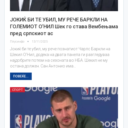
ЈОКИЌ БИ ТЕ УБИЛ, МУ РЕЧЕ БАРКЛИ НА
ГОЛЕМИОТ O’НИЛ Шек го става Вембењама
пред српскиот ас
Плусинфо
13/11/2025
Јокиќ би те убил, му рече познатиот Чарлс Баркли на
Шекил О’Нил, додека на двата панела ги разгледуваа
најдобрите потези на сезoната во НБА. Шекил не му
остана должен. Сан Антонио има…
ПОВЕЌЕ...
СПОРТ