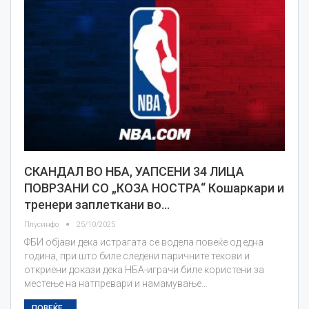
СКАНДАЛ ВО НБА, УАПСЕНИ 34 ЛИЦА
ПОВРЗАНИ СО „КОЗА НОСТРА“ Кошаркари и
тренери заплеткани во…
Плусинфо
25/10/2025
ФБИ објави дека истрагата се водела повеќе од една
година, при што биле следени паричните текови и
откриени докази дека НБА-играчи биле користени за
местење на натпревари и намамување…
ПОВЕЌЕ...