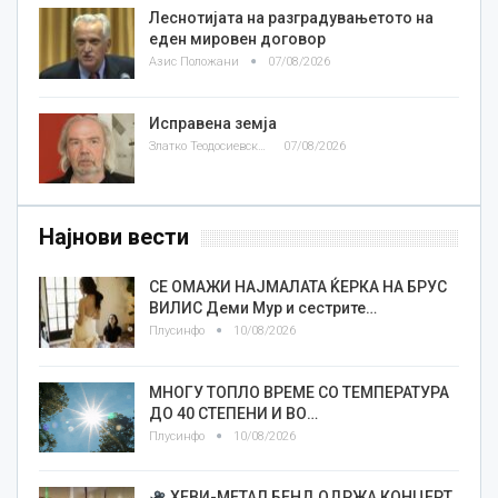
Леснотијата на разградувањетото на
еден мировен договор
Азис Положани
07/08/2026
Исправена земја
Златко Теодосиевски
07/08/2026
Најнови вести
СЕ ОМАЖИ НАЈМАЛАТА ЌЕРКА НА БРУС
ВИЛИС Деми Мур и сестрите…
Плусинфо
10/08/2026
МНОГУ ТОПЛО ВРЕМЕ СО ТЕМПЕРАТУРА
ДО 40 СТЕПЕНИ И ВО…
Плусинфо
10/08/2026
ХЕВИ-МЕТАЛ БЕНД ОДРЖА КОНЦЕРТ