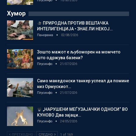
Плусинфо
10/08/2026
Хумор
ПРИРОДНА ПРОТИВ ВЕШТАЧКА
ИНТЕЛИГЕНЦИЈА • ЗНАЕ ЛИ НЕКОЈ…
Панорама
02/08/2026
Зошто мажот е љубоморен на момчето
што одржува базени?
Плусинфо
21/07/2026
Само македонски танкер успеал да помине
низ Ормускиот…
Плусинфо
21/07/2026
„НАРУШЕНИ МЕЃУЗАЈАЧКИ ОДНОСИ“ ВО
КУНОВО Два зајаци…
Плусинфо
24/05/2026
ПРЕТХОДНО
СЛЕДНО
1 of 169