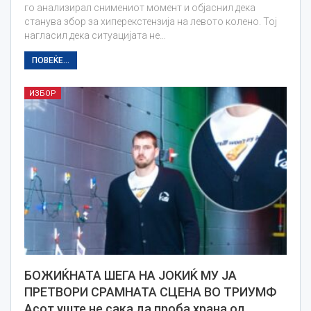
го анализирал снимениот момент и објаснил дека
станува збор за хиперекстензија на левото колено. Тој
нагласил дека ситуацијата не…
ПОВЕЌЕ...
ИЗБОР
БОЖИЌНАТА ШЕГА НА ЈОКИЌ МУ ЈА
ПРЕТВОРИ СРАМНАТА СЦЕНА ВО ТРИУМФ
Асот уште не сака да проба храна од…