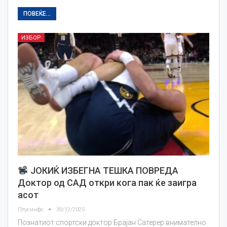
ПОВЕЌЕ...
ИЗБОР
ЈОКИЌ ИЗБЕГНА ТЕШКА ПОВРЕДА
Доктор од САД откри кога пак ќе заигра
асот
Плусинфо
30/12/2025
Познатиот спортски доктор Брајан Сатерер внимателно