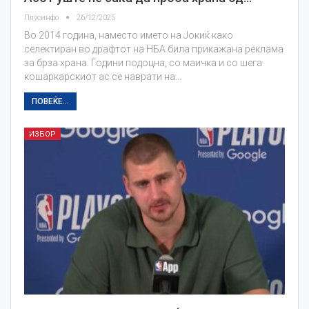
Плусинфо
26/12/2025
Во 2014 година, наместо името на Јокиќ како
селектиран во драфтот на НБА била прикажана реклама
за брза храна. Години подоцна, со маичка и со шега
кошаркарскиот ас се наврати на…
ПОВЕЌЕ...
ИЗБОР