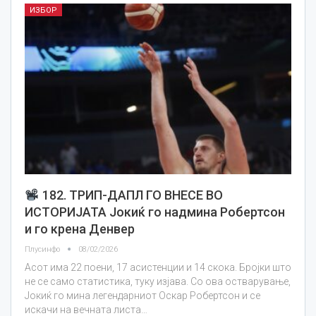
ИЗБОР
182. ТРИП-ДАПЛ ГО ВНЕСЕ ВО
ИСТОРИЈАТА Јокиќ го надмина Робертсон
и го крена Денвер
Плусинфо
08/02/2026
Асот има 22 поени, 17 асистенции и 14 скока. Бројки што
не се само статистика, туку изјава. Со ова остварување,
Јокиќ го мина легендарниот Оскар Робертсон и се
искачи на вечната листа…