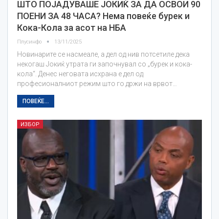
ШТО ПОЈАДУВАШЕ ЈОКИЌ ЗА ДА ОСВОИ 90
ПОЕНИ ЗА 48 ЧАСА? Нема повеќе бурек и
Кока-Кола за асот на НБА
Плусинфо
13/11/2025
Новинарите се насмеале, а дел од нив потсетиле дека
некогаш Јокиќ утрата ги започнувал со „бурек и кока-
кола“. Денес неговата исхрана е дел од
професионалниот режим што го држи на врвот…
ПОВЕЌЕ...
ИЗБОР