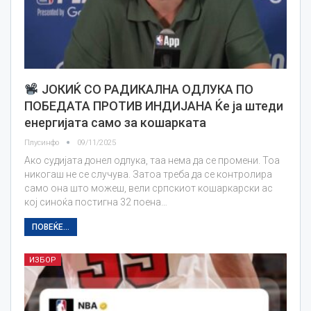
ЈОКИЌ СО РАДИКАЛНА ОДЛУКА ПО
ПОБЕДАТА ПРОТИВ ИНДИЈАНА Ќе ја штеди
енергијата само за кошарката
Плусинфо
09/11/2025
Ако судијата донел одлука, таа нема да се промени. Тоа
никогаш не се случува. Затоа треба да се контролира
само она што можеш, вели српскиот кошаркарски ас
кој синоќа постигна 32 поена…
ПОВЕЌЕ...
ИЗБОР