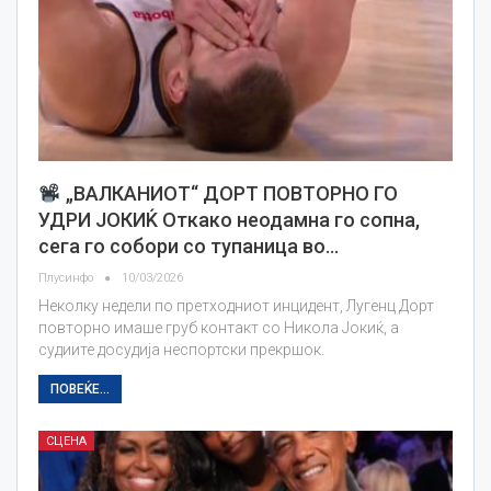
„ВАЛКАНИОТ“ ДОРТ ПОВТОРНО ГО
УДРИ ЈОКИЌ Откако неодамна го сопна,
сега го собори со тупаница во…
Плусинфо
10/03/2026
Неколку недели по претходниот инцидент, Лугенц Дорт
повторно имаше груб контакт со Никола Јокиќ, а
судиите досудија неспортски прекршок.
ПОВЕЌЕ...
СЦЕНА