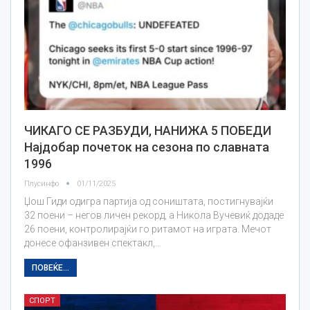
ЧИКАГО СЕ РАЗБУДИ, НАНИЖА 5 ПОБЕДИ
Најдобар почеток на сезона по славната
1996
Плусинфо
01/11/2025
Џош Гиди одигра партија од соништата, постигнувајќи
32 поени – негов личен рекорд, а Никола Вучевиќ додаде
26 поени, контролирајќи го ритамот на играта. Мечот
донесе офанзивен спектакл,…
ПОВЕЌЕ...
СПОРТ