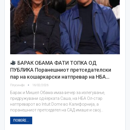
БАРАК ОБАМА ФАТИ ТОПКА ОД
ПУБЛИКА Поранешниот претседателски
пар на кошаркарски натпревар на НБА…
Плусинфо
16/02/2026
Барак и Мишел Обама имаа вечер за излегување,
придружувани од ќерката Саша, на НБА Ол-стар
натпреварот во Intuit Dome во Калифорнија, а
поранешниот претседател на САД имаше и свој…
ПОВЕЌЕ...