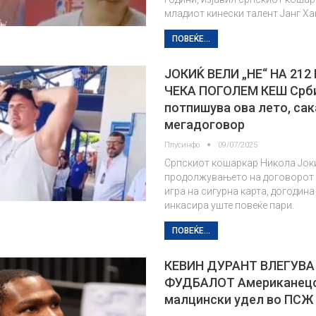
младиот кинески талент Јанг Ха
ПОВЕЌЕ...
ЈОКИЌ ВЕЛИ „НЕ“ НА 21
ЧЕКА ПОГОЛЕМ КЕШ Срби
потпишува ова лето, сак
мегадоговор
Плусинфо
09/07/2025
Српскиот кошаркар Никола Јок
продолжувањето на договорот 
игра на сигурна карта, догодин
инкасира уште повеќе пари.
ПОВЕЌЕ...
КЕВИН ДУРАНТ ВЛЕГУВА
ФУДБАЛОТ Американецо
малцински удел во ПСЖ