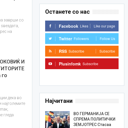
Останете со нас
на заврши со
Facebook
Likes
Like our page
 ѕвездата,
рес на
Twitter
Followers
Follow Us
RSS
Subscribe
Subscribe
ЃОКОВИЌ И
Plusinfomk
Subscribe
ТИТОРИТЕ
Subscribe
 го
ции дека во
Најчитани
и најголемите
епак,
ВО ГЕРМАНИЈА СЕ
е гледа
СПРЕМА ПОЛИТИЧКИ
ЗЕМЈОТРЕС Стасаа