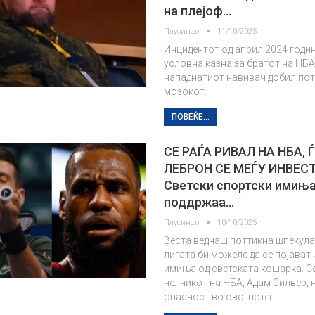
на плејоф…
Плусинфо
11/10/2025
Инцидентот од април 2024 годи
условна казна за братот на НБА
нападнатиот навивач добил пот
мозокот.
ПОВЕЌЕ...
СЕ РАЃА РИВАЛ НА НБА, 
ЛЕБРОН СЕ МЕЃУ ИНВЕС
Светски спортски имиња
поддржаа…
Плусинфо
10/10/2025
Веста веднаш поттикна шпекула
лигата би можеле да се појават 
имиња од светската кошарка. С
челникот на НБА, Адам Силвер, н
опасност во овој потег.