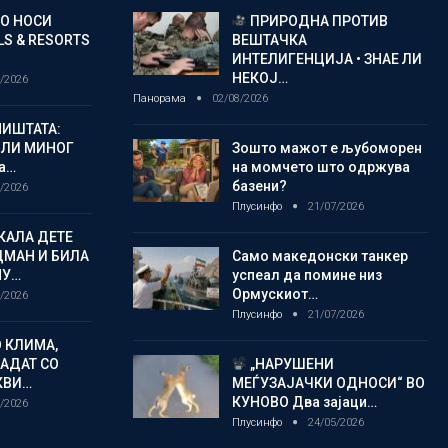
ГО НОСИ
ПРИРОДНА ПРОТИВ
S & RESORTS
ВЕШТАЧКА
ИНТЕЛИГЕНЦИЈА • ЗНАЕ ЛИ
НЕКОЈ…
/2026
Панорама
02/08/2026
ИШТАТА:
ЈЛИ МИНОГ
Зошто мажот е љубоморен
а…
на момчето што одржува
базени?
/2026
Плусинфо
21/07/2026
КАЛА ДЕТЕ
ДМАН И БИЛА
Само македонски танкер
МУ…
успеал да помине низ
Ормускиот…
/2026
Плусинфо
21/07/2026
 КЛИМА,
ЛАДАТ СО
„НАРУШЕНИ
КВИ…
МЕЃУЗАЈАЧКИ ОДНОСИ“ ВО
КУНОВО Два зајаци…
/2026
Плусинфо
24/05/2026