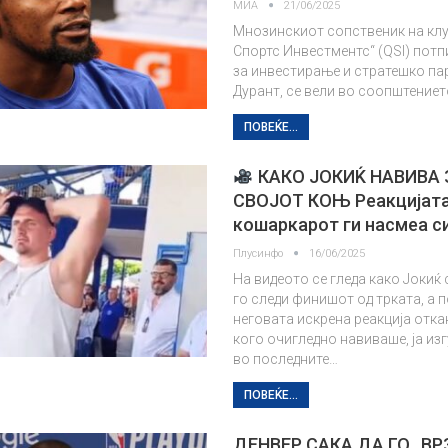
МИА
21/06/2025
Мнозинскиот сопственик на клу
Спортс Инвестментс“ (QSI) пот
за инвестирање и стратешко па
Дурант, се вели во соопштениет
ПОВЕЌЕ...
КАКО ЈОКИЌ НАВИВА 
СВОЈОТ КОЊ Реакцијата
кошаркарот ги насмеа с
Плусинфо
16/06/2025
На видеото се гледа како Јокиќ
го следи финишот од трката, а 
неговата искрена реакција отка
кого очигледно навиваше, ја из
во последните…
ПОВЕЌЕ...
ДЕНВЕР САКА ДА ГО „ВР