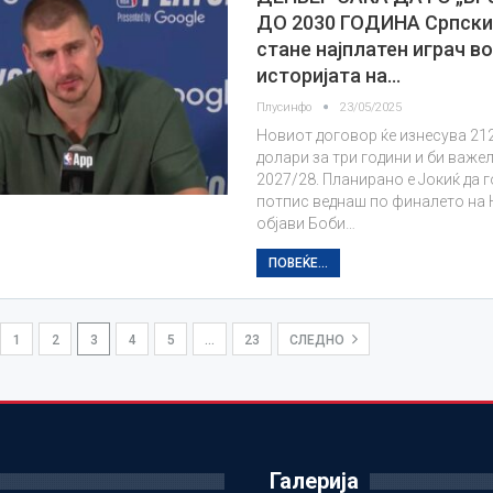
ДО 2030 ГОДИНА Српски
стане најплатен играч в
историјата на…
Плусинфо
23/05/2025
Новиот договор ќе изнесува 21
долари за три години и би важе
2027/28. Планирано е Јокиќ да г
потпис веднаш по финалето на Н
објави Боби…
ПОВЕЌЕ...
1
2
3
4
5
…
23
СЛЕДНО
Галерија