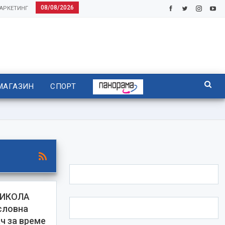
08/08/2026
АРКЕТИНГ
МАГАЗИН
СПОРТ
НИКОЛА
словна
ач за време