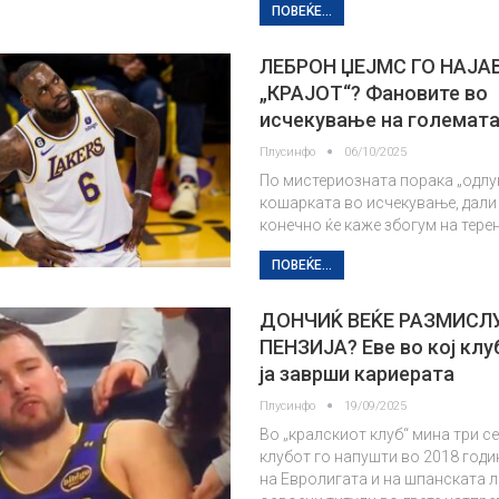
ПОВЕЌЕ...
ЛЕБРОН ЏЕЈМС ГО НАЈА
„КРАЈОТ“? Фановите во
исчекување на големата
Плусинфо
06/10/2025
По мистериозната порака „одлук
кошарката во исчекување, дали
конечно ќе каже збогум на тере
ПОВЕЌЕ...
ДОНЧИЌ ВЕЌЕ РАЗМИСЛ
ПЕНЗИЈА? Еве во кој клу
ја заврши кариерата
Плусинфо
19/09/2025
Во „кралскиот клуб“ мина три се
клубот го напушти во 2018 год
на Евролигата и на шпанската л