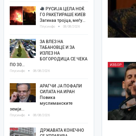
РУСИЈА ЦЕЛА НОЌ
ГО РАКЕТИРАШЕ КИЕВ
Загинаа тројца, меѓу…
Плусинфо
08/08/2026
ЗА ВЛЕЗ НА
ТАБАНОВЦЕ И ЗА
ИЗЛЕЗ НА
БОГОРОДИЦА СЕ ЧЕКА
ПО 30…
ИЗБОР
Плусинфо
08/08/2026
АРАГЧИ ЈА ПОФАЛИ
СИЛАТА НА ИРАН
Повика
муслиманските
земји…
Плусинфо
08/08/2026
ДРЖАВАТА КОНЕЧНО
СЕ УПРАВУВА