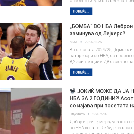
освоени титули во двете натпр
ПОВЕЌЕ...
„БОМБА“ ВО НБА Леброн 
заминува од Лејкерс?
МИА
27/07/2025
Во сезоната 2024/25, Џејмс оди
натпревари во НБА, со просек од
8,2 асистенции и 7,8 скока по н
ПОВЕЌЕ...
ЈОКИЌ МОЖЕ ДА ЈА 
НБА ЗА 2 ГОДИНИ?! Асо
со изјава при посетата н
Плусинфо
23/07/2025
Добар играч е, ме радува што н
во НБА кога тој ќе биде на врвот
години, изјавил српскиот кошар