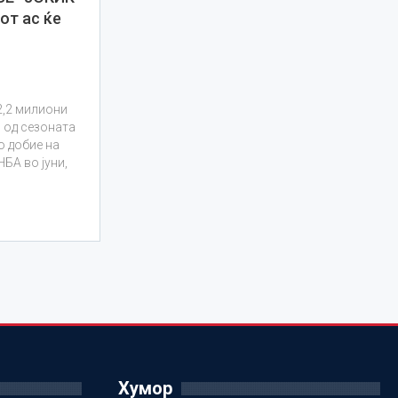
от ас ќе
о
2,2 милиони
л од сезоната
о добие на
БА во јуни,
Хумор