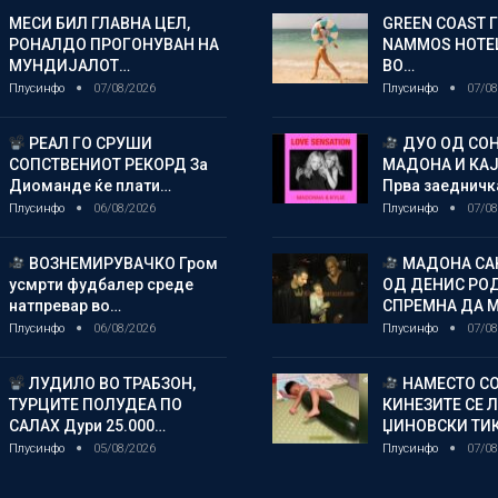
МЕСИ БИЛ ГЛАВНА ЦЕЛ,
GREEN COAST 
РОНАЛДО ПРОГОНУВАН НА
NAMMOS HOTEL
МУНДИЈАЛОТ…
ВО…
Плусинфо
07/08/2026
Плусинфо
07/08
РЕАЛ ГО СРУШИ
ДУО ОД СОН
СОПСТВЕНИОТ РЕКОРД За
МАДОНА И КА
Диоманде ќе плати…
Прва заедничк
Плусинфо
06/08/2026
Плусинфо
07/08
ВОЗНЕМИРУВАЧКО Гром
МАДОНА СА
усмрти фудбалер среде
ОД ДЕНИС РО
натпревар во…
СПРЕМНА ДА 
Плусинфо
06/08/2026
Плусинфо
07/08
ЛУДИЛО ВО ТРАБЗОН,
НАМЕСТО СО
ТУРЦИТЕ ПОЛУДЕА ПО
КИНЕЗИТЕ СЕ 
САЛАХ Дури 25.000…
ЏИНОВСКИ ТИ
Плусинфо
05/08/2026
Плусинфо
07/08