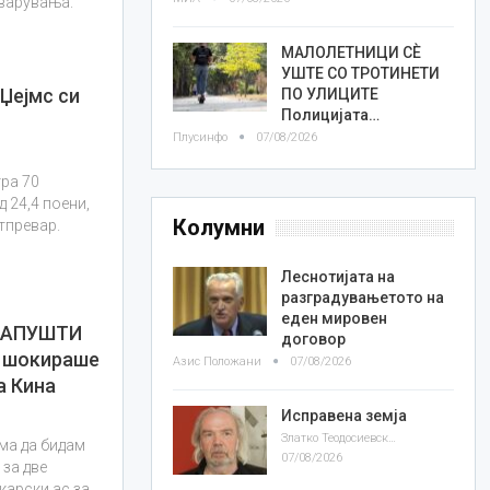
еварувања.
МАЛОЛЕТНИЦИ СÈ
УШТЕ СО ТРОТИНЕТИ
Џејмс си
ПО УЛИЦИТЕ
Полицијата…
Плусинфо
07/08/2026
гра 70
 24,4 поени,
Колумни
атпревар.
Леснотијата на
разградувањетото на
еден мировен
НАПУШТИ
договор
т шокираше
Азис Положани
07/08/2026
а Кина
Исправена земја
Златко Теодосиевски
ема да бидам
07/08/2026
 за две
карски ас за