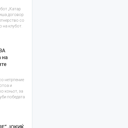
бот „Катар
пиша договор
ртнерство со
о на клубот.
ЗА
 на
ите
 со нетрпение
потоа и
ко коњот, за
губи победата
ЗЕ“ ЈОКИЌ