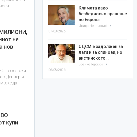
нсен.
Климата како
безбедносно прашање
во Европа
Ивица Челиковиќ
2 МИЛИОНИ,
07/08/2026
нот не
а нов
СДСМ е задолжен за
лаги и за спинови, но
вистинското…
Бранко Героски
06/08/2026
иќ го одложи
со Денвер и
а може да
 ВО
т купи