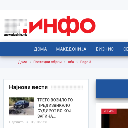
ДОМА
МАКЕДОНИЈА
БИЗНИС
С
Дома
Последни објави
нба
Page 3
Најнови вести
ТРЕТО ВОЗИЛО ГО
ПРЕДИЗВИКАЛО
СУДИРОТ ВО КОЈ
ИЗБОР
ЗАГИНА…
Плусинфо
08/08/2026