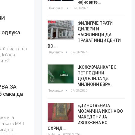
најновите…
Панорама
07/08/2026
ВИ
ФИЛИПЧЕ ПРАТИ
ДИЛЕРИ И
 одлука
НАСИЛНИЦИ ДА
ПРАВАТ ИНЦИДЕНТИ
ВО…
а“, светот на
Плусинфо
07/08/2026
 Леброн
ните?
„КОЖУВЧАНКА“ ВО
ПЕТ ГОДИНИ
ДОДЕЛИЛА 1,5
МИЛИОНИ ЕВРА…
УВА ЗА
Плусинфо
07/08/2026
б сака да
ЕДИНСТВЕНАТА
МОЗАИЧНА ИКОНА ВО
МАКЕДОНИЈА
зони, а
ИЗЛОЖЕНА ВО
ина како МВП
ОХРИД…
ига, со
МИА
07/08/2026