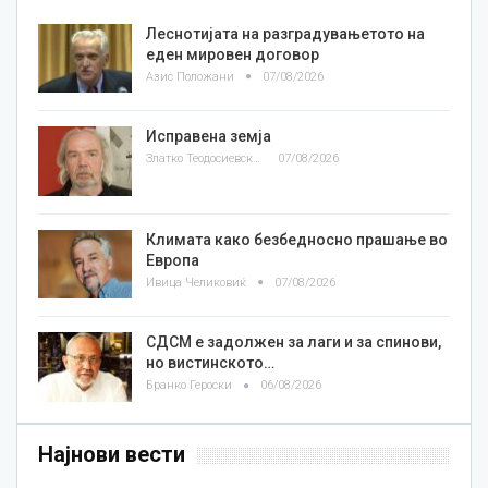
Леснотијата на разградувањетото на
еден мировен договор
Азис Положани
07/08/2026
Исправена земја
Златко Теодосиевски
07/08/2026
Климата како безбедносно прашање во
Европа
Ивица Челиковиќ
07/08/2026
СДСМ е задолжен за лаги и за спинови,
но вистинското…
Бранко Героски
06/08/2026
Најнови вести