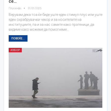
се…
Плусинфо
31/01/2025
Верувам дека тоа ќе биде уште еден стимул плус или уште
еден охрабрувачки чекор и за носителите на
институциите, па и за нас самите како пратеници, да
видиме како можеме да помогнеме…
ПОВЕЌЕ...
ИЗБОР