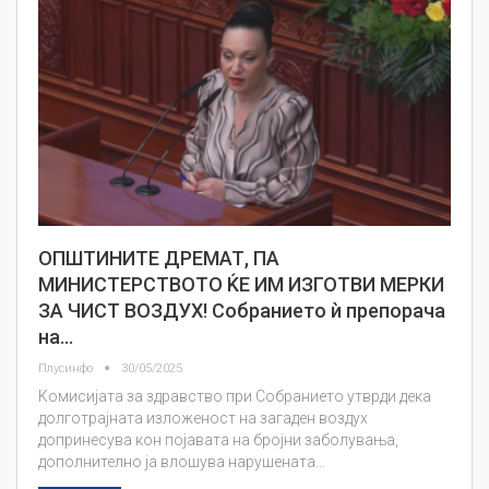
ОПШТИНИТЕ ДРЕМАТ, ПА
МИНИСТЕРСТВОТО ЌЕ ИМ ИЗГОТВИ МЕРКИ
ЗА ЧИСТ ВОЗДУХ! Собранието ѝ препорача
на…
Плусинфо
30/05/2025
Комисијата за здравство при Собранието утврди дека
долготрајната изложеност на загаден воздух
допринесува кон појавата на бројни заболувања,
дополнително ја влошува нарушената…