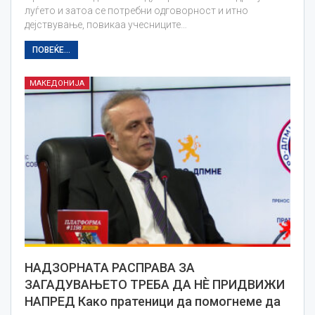
луѓето и затоа се потребни одговорност и итно
дејствување, повикаа учесниците…
ПОВЕЌЕ...
МАКЕДОНИЈА
НАДЗОРНАТА РАСПРАВА ЗА
ЗАГАДУВАЊЕТО ТРЕБА ДА НЀ ПРИДВИЖИ
НАПРЕД Како пратеници да помогнеме да