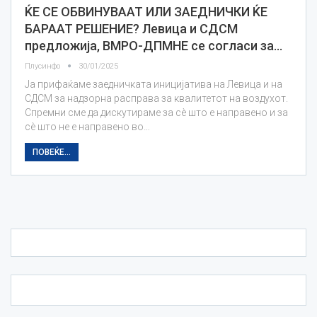
ЌЕ СЕ ОБВИНУВААТ ИЛИ ЗАЕДНИЧКИ ЌЕ
БАРААТ РЕШЕНИЕ? Левица и СДСМ
предложија, ВМРО-ДПМНЕ се согласи за…
Плусинфо
30/01/2025
Ја прифаќаме заедничката иницијатива на Левица и на
СДСМ за надзорна расправа за квалитетот на воздухот.
Спремни сме да дискутираме за сè што е направено и за
сè што не е направено во…
ПОВЕЌЕ...