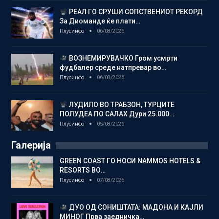
РЕАЛ ГО СРУШИ СОПСТВЕНИОТ РЕКОРД
За Диоманде ќе плати…
Плусинфо
06/08/2026
ВОЗНЕМИРУВАЧКО Гром усмрти
фудбалер среде натпревар во…
Плусинфо
06/08/2026
ЛУДИЛО ВО ТРАБЗОН, ТУРЦИТЕ
ПОЛУДЕА ПО САЛАХ Дури 25.000…
Плусинфо
05/08/2026
Галерија
GREEN COAST ГО НОСИ NAMMOS HOTELS &
RESORTS ВО…
Плусинфо
07/08/2026
ДУО ОД СОНИШТАТА: МАДОНА И КАЈЛИ
МИНОГ Прва заедничка…