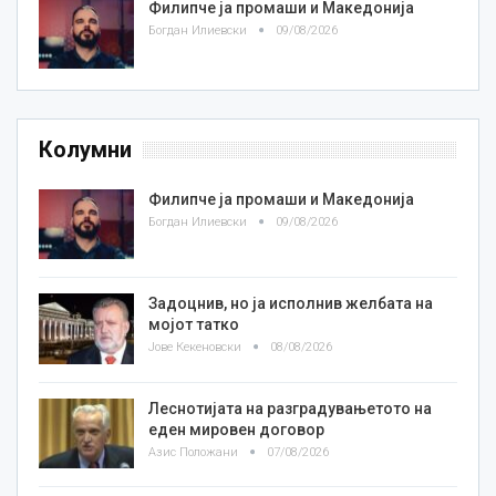
Филипче ја промаши и Македонија
Богдан Илиевски
09/08/2026
Колумни
Филипче ја промаши и Македонија
Богдан Илиевски
09/08/2026
Задоцнив, но ја исполнив желбата на
мојот татко
Јове Кекеновски
08/08/2026
Леснотијата на разградувањетото на
еден мировен договор
Азис Положани
07/08/2026