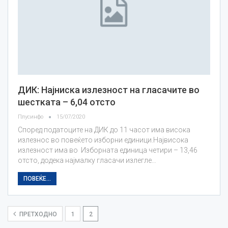
ДИК: Најниска излезност на гласачите во
шестката – 6,04 отсто
Плусинфо
15/07/2020
Според податоците на ДИК до 11 часот има висока
излезнос во повеќето изборни единици.Највисока
излезност има во Изборната единица четири – 13,46
отсто, додека најмалку гласачи излегле…
ПОВЕЌЕ...
ПРЕТХОДНО
1
2