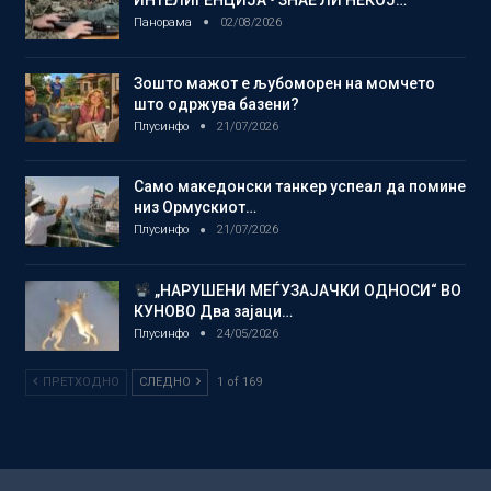
ИНТЕЛИГЕНЦИЈА • ЗНАЕ ЛИ НЕКОЈ…
Панорама
02/08/2026
Зошто мажот е љубоморен на момчето
што одржува базени?
Плусинфо
21/07/2026
Само македонски танкер успеал да помине
низ Ормускиот…
Плусинфо
21/07/2026
„НАРУШЕНИ МЕЃУЗАЈАЧКИ ОДНОСИ“ ВО
КУНОВО Два зајаци…
Плусинфо
24/05/2026
ПРЕТХОДНО
СЛЕДНО
1 of 169