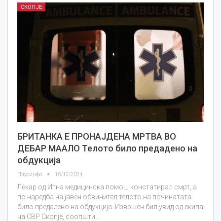
СКОПЈЕ
БРИТАНКА E ПРОНАЈДЕНА МРТВА ВО
ДЕБАР МААЛО Телото било предадено на
обдукција
Плусинфо
16/12/2024
Лекар од Итна медицинска помош констатирал смрт, а
по наредба на јавен обвинител телото на починатата
било предадено на обдукција. Извршен бил увид од екипа
на СВР Скопје, соопшти…