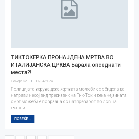
ТИКТОКЕРКА ПРОНАЈДЕНА МРТВА ВО
ИТАЛИЈАНСКА ЦРКВА Барала опседнати
места?!
Панорама
11/04/2024
Полицијата верува дека жртвата можеби се обидела да
направи некој вид предизвик на Тик-Ток и дека нејзината
смрт можеби е поврзана со натпреварот во лов на
духови.
ПОВЕЌЕ...