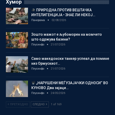
Хумор
ПРИРОДНА ПРОТИВ ВЕШТАЧКА
ИНТЕЛИГЕНЦИЈА • ЗНАЕ ЛИ НЕКОЈ…
Панорама
02/08/2026
Зошто мажот е љубоморен на момчето
што одржува базени?
Плусинфо
21/07/2026
Само македонски танкер успеал да помине
низ Ормускиот…
Плусинфо
21/07/2026
„НАРУШЕНИ МЕЃУЗАЈАЧКИ ОДНОСИ“ ВО
КУНОВО Два зајаци…
Плусинфо
24/05/2026
ПРЕТХОДНО
СЛЕДНО
1 of 169