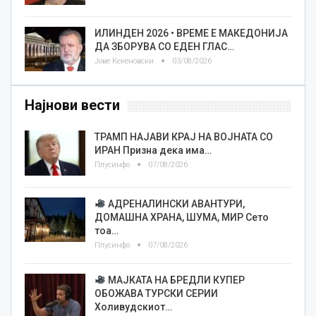
ИЛИНДЕН 2026 • ВРЕМЕ Е МАКЕДОНИЈА
ДА ЗБОРУВА СО ЕДЕН ГЛАС…
Јове Кекеновски
03/08/2026
Најнови вести
ТРАМП НАЈАВИ КРАЈ НА ВОЈНАТА СО
ИРАН Призна дека има…
Плусинфо
07/08/2026
АДРЕНАЛИНСКИ АВАНТУРИ,
ДОМАШНА ХРАНА, ШУМА, МИР Сето
тоа…
Плусинфо
07/08/2026
МАЈКАТА НА БРЕДЛИ КУПЕР
ОБОЖАВА ТУРСКИ СЕРИИ
Холивудскиот…