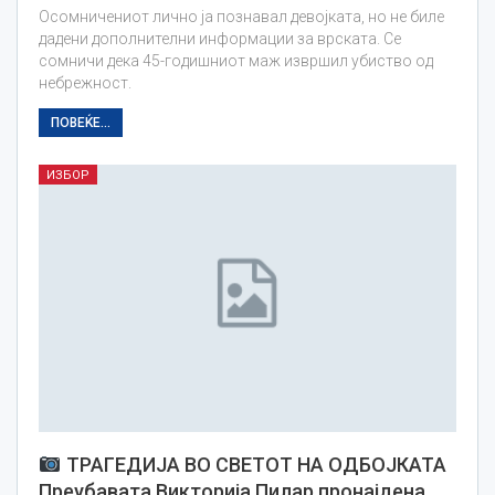
Осомничениот лично ја познавал девојката, но не биле
дадени дополнителни информации за врската. Се
сомничи дека 45-годишниот маж извршил убиство од
небрежност.
ПОВЕЌЕ...
ИЗБОР
ТРАГЕДИЈА ВО СВЕТОТ НА ОДБОЈКАТА
Преубавата Викторија Пилар пронајдена