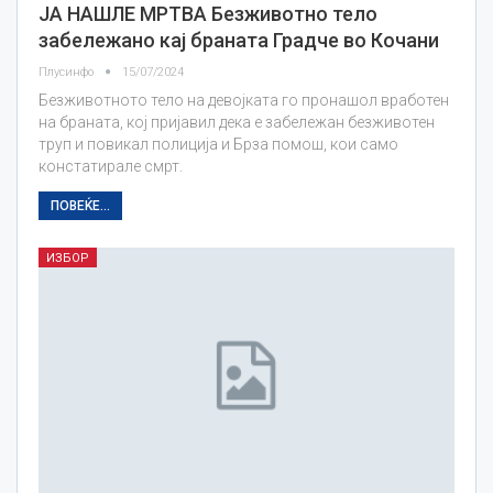
ЈА НАШЛЕ МРТВА Безживотно тело
забележано кај браната Градче во Кочани
Плусинфо
15/07/2024
Безживотното тело на девојката го пронашол вработен
на браната, кој пријавил дека е забележан безживотен
труп и повикал полиција и Брза помош, кои само
констатирале смрт.
ПОВЕЌЕ...
ИЗБОР