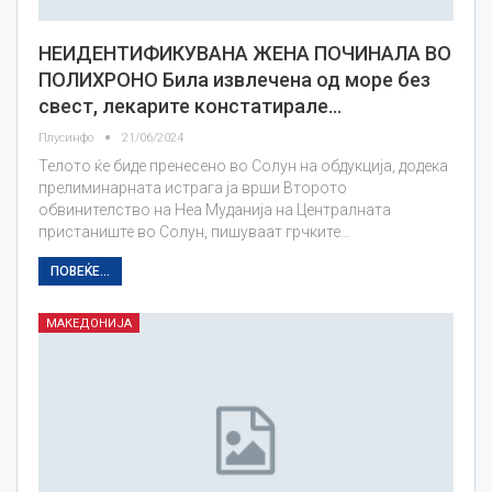
НЕИДЕНТИФИКУВАНА ЖЕНА ПОЧИНАЛА ВО
ПОЛИХРОНО Била извлечена од море без
свест, лекарите констатирале…
Плусинфо
21/06/2024
Телото ќе биде пренесено во Солун на обдукција, додека
прелиминарната истрага ја врши Второто
обвинителство на Неа Муданија на Централната
пристаниште во Солун, пишуваат грчките…
ПОВЕЌЕ...
МАКЕДОНИЈА