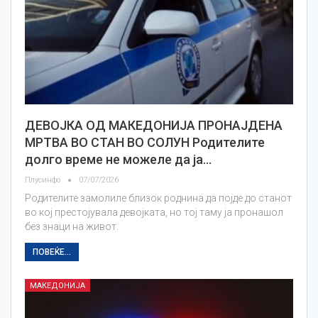
ДЕВОЈКА ОД МАКЕДОНИЈА ПРОНАЈДЕНА
МРТВА ВО СТАН ВО СОЛУН Родителите
долго време не можеле да ја…
Плусинфо
07/07/2026
Родителите замолиле близок роднина да појде до станот
во кој престојувала девојката, но тој таму ја пронашол
без знаци на живот.
ПОВЕЌЕ...
МАКЕДОНИЈА