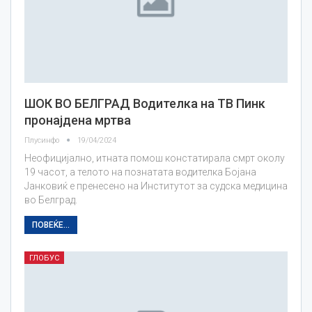
ШОК ВО БЕЛГРАД Водителка на ТВ Пинк
пронајдена мртва
Плусинфо
19/04/2024
Неофицијално, итната помош констатирала смрт околу
19 часот, а телото на познатата водителка Бојана
Јанковиќ е пренесено на Институтот за судска медицина
во Белград.
ПОВЕЌЕ...
ГЛОБУС