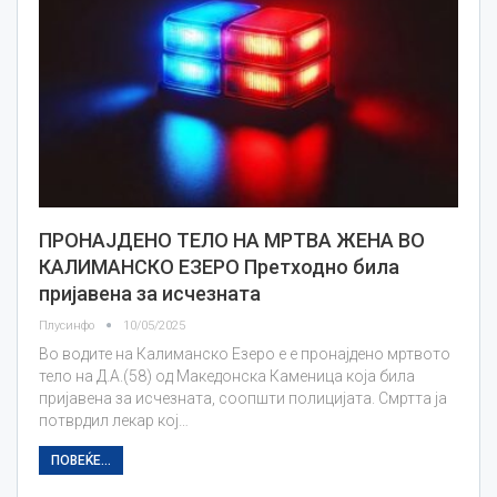
ПРОНАЈДЕНО ТЕЛО НА МРТВА ЖЕНА ВО
КАЛИМАНСКО ЕЗЕРО Претходно била
пријавена за исчезната
Плусинфо
10/05/2025
Во водите на Калиманско Езеро е е пронајдено мртвото
тело на Д.А.(58) од Македонска Каменица која била
пријавена за исчезната, соопшти полицијата. Смртта ја
потврдил лекар кој…
ПОВЕЌЕ...