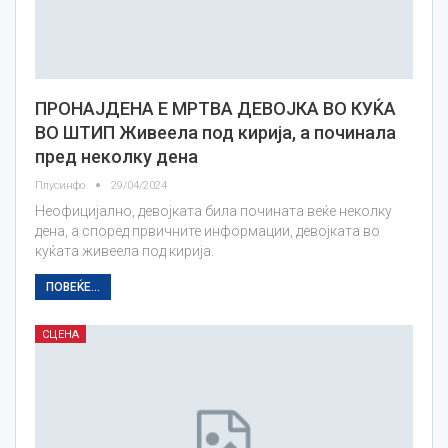
ПРОНАЈДЕНА Е МРТВА ДЕВОЈКА ВО КУЌА
ВО ШТИП Живеела под кирија, а починала
пред неколку дена
Плусинфо
29/04/2024
Неофицијално, девојката била почината веќе неколку
дена, а според првичните информации, девојката во
куќата живеела под кирија.
ПОВЕЌЕ...
СЦЕНА