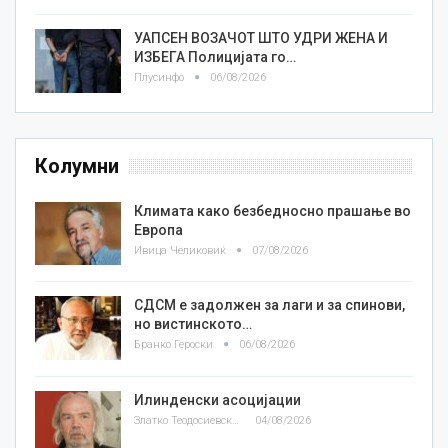
УАПСЕН ВОЗАЧОТ ШТО УДРИ ЖЕНА И
ИЗБЕГА Полицијата го…
Плусинфо
06/08/2026
Колумни
Климата како безбедносно прашање во
Европа
Ивица Челиковиќ
07/08/2026
СДСМ е задолжен за лаги и за спинови,
но вистинското…
Бранко Героски
06/08/2026
Илинденски асоцијации
Златко Теодосиевски
04/08/2026