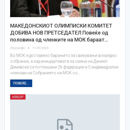
МАКЕДОНСКИОТ ОЛИМПИСКИ КОМИТЕТ
ДОБИВА НОВ ПРЕТСЕДАТЕЛ Повеќе од
половина од членките на МОК бараат…
Плусинфо
11/01/2024
Во МОК е доставено барањето за свикување вонредно
собрание, а зад иницијативата за смена на Даниел
Димевски се потпишани 26 федерации и 5 индивидуални
членови на Собранието на МОК со…
ПОВЕЌЕ...
ИЗБОР