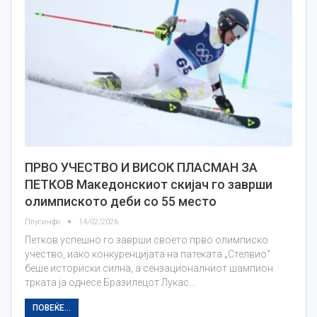
ПРВО УЧЕСТВО И ВИСОК ПЛАСМАН ЗА
ПЕТКОВ Македонскиот скијач го заврши
олимпиското деби со 55 место
Плусинфо
14/02/2026
Петков успешно го заврши своето прво олимписко
учество, иако конкуренцијата на патеката „Стелвио“
беше историски силна, а сензационалниот шампион
трката ја однесе Бразилецот Лукас…
ПОВЕЌЕ...