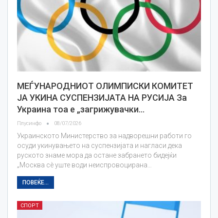
МЕЃУНАРОДНИОТ ОЛИМПИСКИ КОМИТЕТ
ЈА УКИНА СУСПЕНЗИЈАТА НА РУСИЈА За
Украина тоа е „загрижувачки…
Плусинфо
08/07/2026
Украинското Министерство за надворешни работи го
осуди укинувањето на суспензијата и нагласи дека
руското знаме мора да остане забрането бидејќи
„Москва сè уште води неиспровоцирана…
ПОВЕЌЕ...
СПОРТ