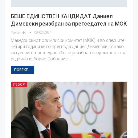
БЕШЕ ЕДИНСТВЕН КАНДИДАТ Даниел
Димевски реизбран за претседател на МОК
Плусинфо
08/02/2024
Македонскиот олимписки комитет (МОК) и во следните
четири години ќе го предводи Даниел Димевски, откако
актуелниот претседател беше реизбран на должноста на
редовно изборно Собрание…
ПОВЕЌЕ...
ИЗБОР