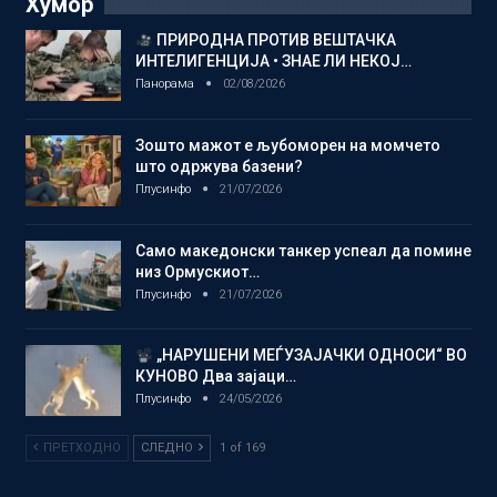
Хумор
ПРИРОДНА ПРОТИВ ВЕШТАЧКА
ИНТЕЛИГЕНЦИЈА • ЗНАЕ ЛИ НЕКОЈ…
Панорама
02/08/2026
Зошто мажот е љубоморен на момчето
што одржува базени?
Плусинфо
21/07/2026
Само македонски танкер успеал да помине
низ Ормускиот…
Плусинфо
21/07/2026
„НАРУШЕНИ МЕЃУЗАЈАЧКИ ОДНОСИ“ ВО
КУНОВО Два зајаци…
Плусинфо
24/05/2026
ПРЕТХОДНО
СЛЕДНО
1 of 169