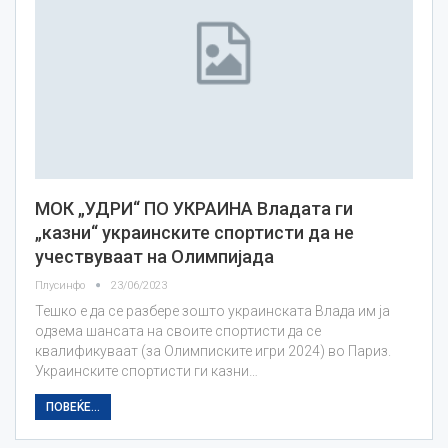
МОК „УДРИ“ ПО УКРАИНА Владата ги
„казни“ украинските спортисти да не
учествуваат на Олимпијада
Плусинфо
23/06/2023
Тешко е да се разбере зошто украинската Влада им ја
одзема шансата на своите спортисти да се
квалификуваат (за Олимписките игри 2024) во Париз.
Украинските спортисти ги казни…
ПОВЕЌЕ...