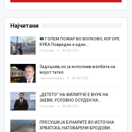
Најчитани
ГОЛЕМ ПОЖАР ВО ВОЛКОВО, ИЗГОРЕ
КУЌА Повреден е еден…
Плусинфо
08/08/2026
Задоцнив, но ја исполнив желбата на
мојот татко
Јове Кекеновски
08/08/2026
„ДЕТЕТО“ НА ФИЛИПЧЕ Е ВНУК НА
ЗАЕВИ, УСЛОВНО ОСУДЕН НА…
Плусинфо
08/08/2026
ПРЕСУШИЈА БУНАРИТЕ ВО ИСТОЧНА
ХРВАТСКА, НАТОВАРЕНИ БРОДОВИ…