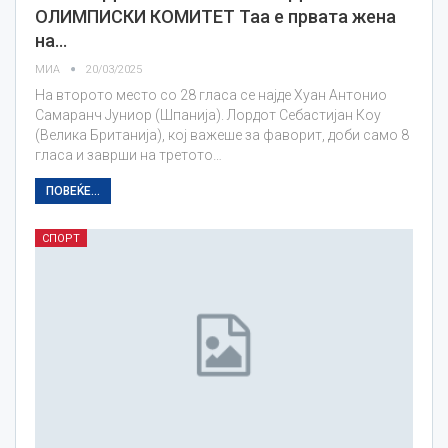
ОЛИМПИСКИ КОМИТЕТ Таа е првата жена
на…
МИА
20/03/2025
На второто место со 28 гласа се најде Хуан Антонио
Самаранч Јуниор (Шпанија). Лордот Себастијан Коу
(Велика Британија), кој важеше за фаворит, доби само 8
гласа и заврши на третото…
ПОВЕЌЕ...
СПОРТ