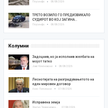
Плусинфо
08/08/2026
ТРЕТО ВОЗИЛО ГО ПРЕДИЗВИКАЛО
СУДИРОТ ВО КОЈ ЗАГИНА…
Плусинфо
08/08/2026
Колумни
Задоцнив, но ја исполнив желбата на
мојот татко
Јове Кекеновски
08/08/2026
Леснотијата на разградувањетото на
еден мировен договор
Азис Положани
07/08/2026
Исправена земја
Златко Теодосиевски
07/08/2026