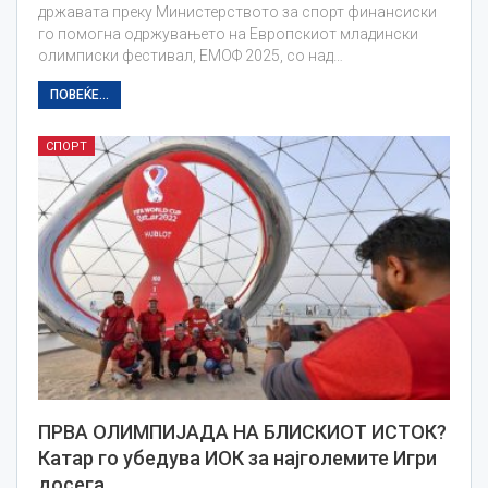
државата преку Министерството за спорт финансиски
го помогна одржувањето на Европскиот младински
олимписки фестивал, ЕМОФ 2025, со над…
ПОВЕЌЕ...
СПОРТ
ПРВА ОЛИМПИЈАДА НА БЛИСКИОТ ИСТОК?
Катар го убедува ИОК за најголемите Игри
досега