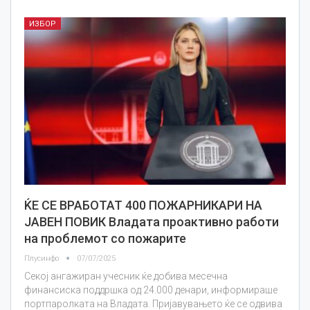
ИЗБОР
ЌЕ СЕ ВРАБОТАТ 400 ПОЖАРНИКАРИ НА
ЈАВЕН ПОВИК Владата проактивно работи
на проблемот со пожарите
Плусинфо
07/07/2025
Секој ангажиран учесник ќе добива месечна
финансиска поддршка од 24.000 денари, информираше
портпаролката на Владата. Пријавувањето ќе се одвива