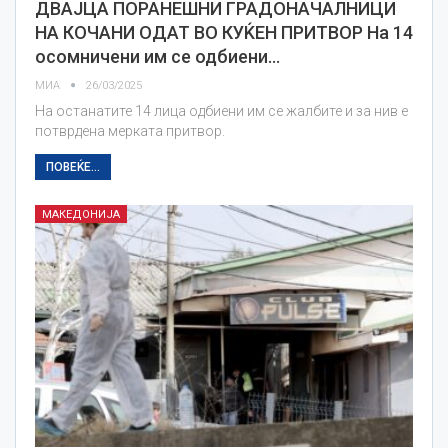
ДВАЈЦА ПОРАНЕШНИ ГРАДОНАЧАЛНИЦИ
НА КОЧАНИ ОДАТ ВО КУЌЕН ПРИТВОР На 14
осомничени им се одбиени…
МИА
26/03/2025
На останатите 14 лица одбиени им се жалбите и за нив е
потврдена мерката притвор.
ПОВЕЌЕ...
МАКЕДОНИЈА