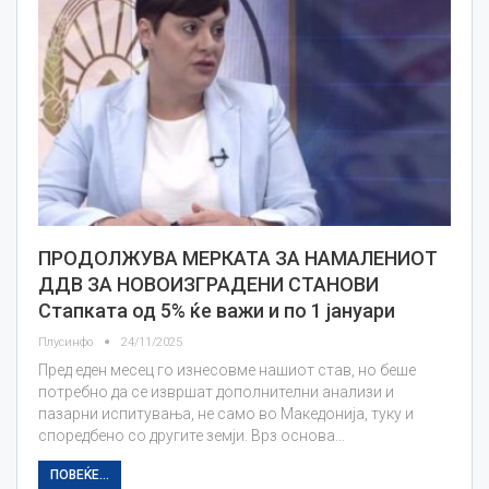
ПРОДОЛЖУВА МЕРКАТА ЗА НАМАЛЕНИОТ
ДДВ ЗА НОВOИЗГРАДЕНИ СТАНОВИ
Стапката од 5% ќе важи и по 1 јануари
Плусинфо
24/11/2025
Пред еден месец го изнесовме нашиот став, но беше
потребно да се извршат дополнителни анализи и
пазарни испитувања, не само во Македонија, туку и
споредбено со другите земји. Врз основа…
ПОВЕЌЕ...