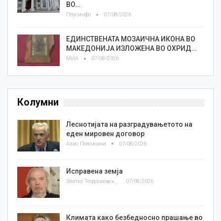
ВО…
Плусинфо
07/08/2026
ЕДИНСТВЕНАТА МОЗАИЧНА ИКОНА ВО
МАКЕДОНИЈА ИЗЛОЖЕНА ВО ОХРИД…
МИА
07/08/2026
Колумни
Леснотијата на разградувањетото на
еден мировен договор
Азис Положани
07/08/2026
Исправена земја
Златко Теодосиевски
07/08/2026
Климата како безбедносно прашање во