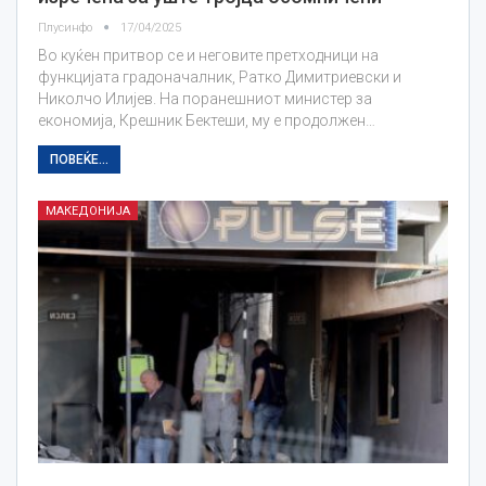
Плусинфо
17/04/2025
Во куќен притвор се и неговите претходници на
функцијата градоначалник, Ратко Димитриевски и
Николчо Илијев. На поранешниот министер за
економија, Крешник Бектеши, му е продолжен…
ПОВЕЌЕ...
МАКЕДОНИЈА