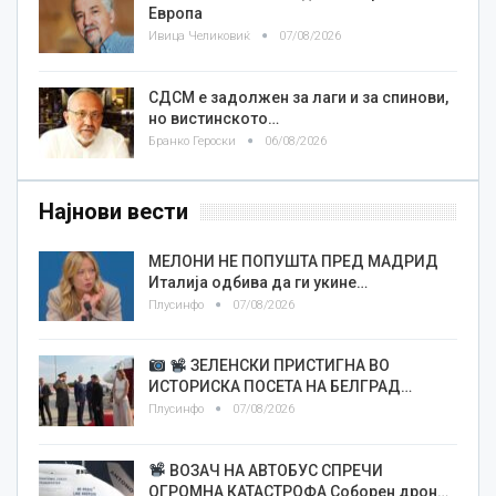
Европа
Ивица Челиковиќ
07/08/2026
СДСМ е задолжен за лаги и за спинови,
но вистинското…
Бранко Героски
06/08/2026
Најнови вести
МЕЛОНИ НЕ ПОПУШТА ПРЕД МАДРИД
Италија одбива да ги укине…
Плусинфо
07/08/2026
ЗЕЛЕНСКИ ПРИСТИГНА ВО
ИСТОРИСКА ПОСЕТА НА БЕЛГРАД…
Плусинфо
07/08/2026
ВОЗАЧ НА АВТОБУС СПРЕЧИ
ОГРОМНА КАТАСТРОФА Соборен дрон…