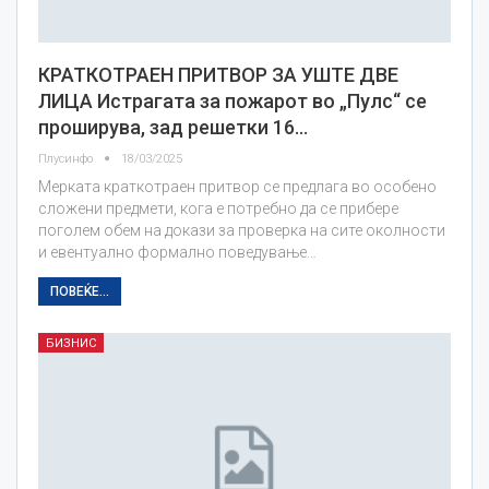
КРАТКОТРАЕН ПРИТВОР ЗА УШТЕ ДВЕ
ЛИЦА Истрагата за пожарот во „Пулс“ се
проширува, зад решетки 16…
Плусинфо
18/03/2025
Мерката краткотраен притвор се предлага во особено
сложени предмети, кога е потребно да се прибере
поголем обем на докази за проверка на сите околности
и евентуално формално поведување…
ПОВЕЌЕ...
БИЗНИС