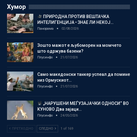
Хумор
ПРИРОДНА ПРОТИВ ВЕШТАЧКА
ИНТЕЛИГЕНЦИЈА • ЗНАЕ ЛИ НЕКОЈ…
Панорама
02/08/2026
Зошто мажот е љубоморен на момчето
што одржува базени?
Плусинфо
21/07/2026
Само македонски танкер успеал да помине
низ Ормускиот…
Плусинфо
21/07/2026
„НАРУШЕНИ МЕЃУЗАЈАЧКИ ОДНОСИ“ ВО
КУНОВО Два зајаци…
Плусинфо
24/05/2026
ПРЕТХОДНО
СЛЕДНО
1 of 169