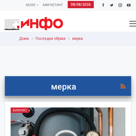
08/08/2026
MORE
МАРКЕТИНГ
Дома
Последни објави
мерка
мерка
БИЗНИС