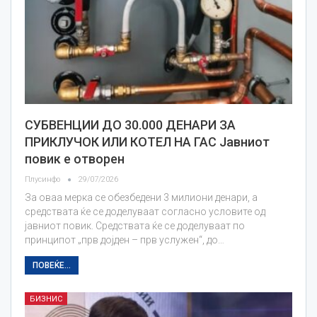
СУБВЕНЦИИ ДО 30.000 ДЕНАРИ ЗА
ПРИКЛУЧОК ИЛИ КОТЕЛ НА ГАС Јавниот
повик е отворен
Плусинфо
29/07/2026
За оваа мерка се обезбедени 3 милиони денари, а
средствата ќе се доделуваат согласно условите од
јавниот повик. Средствата ќе се доделуваат по
принципот „прв дојден – прв услужен“, до…
ПОВЕЌЕ...
БИЗНИС