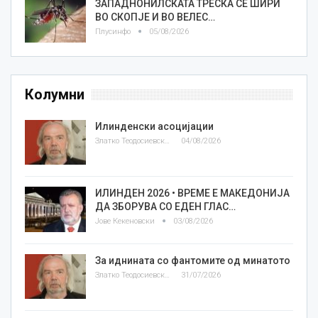
ЗАПАДНОНИЛСКАТА ТРЕСКА СЕ ШИРИ
ВО СКОПЈЕ И ВО ВЕЛЕС…
Плусинфо
05/08/2026
Колумни
Илинденски асоцијации
Златко Теодосиевски
04/08/2026
ИЛИНДЕН 2026 • ВРЕМЕ Е МАКЕДОНИЈА
ДА ЗБОРУВА СО ЕДЕН ГЛАС…
Јове Кекеновски
03/08/2026
За иднината со фантомите од минатото
Златко Теодосиевски
31/07/2026