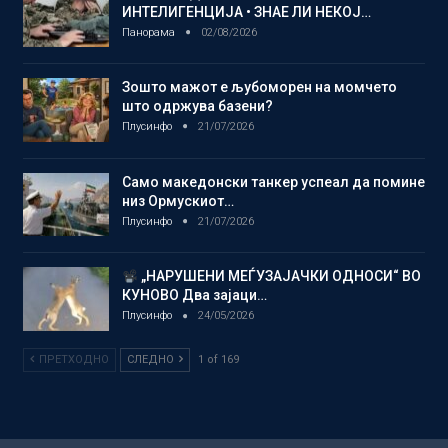
ИНТЕЛИГЕНЦИЈА • ЗНАЕ ЛИ НЕКОЈ…
Панорама
02/08/2026
Зошто мажот е љубоморен на момчето
што одржува базени?
Плусинфо
21/07/2026
Само македонски танкер успеал да помине
низ Ормускиот…
Плусинфо
21/07/2026
„НАРУШЕНИ МЕЃУЗАЈАЧКИ ОДНОСИ“ ВО
КУНОВО Два зајаци…
Плусинфо
24/05/2026
ПРЕТХОДНО
СЛЕДНО
1 of 169