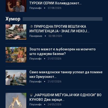
ТУРСКИ СЕРИИ Холивудскиот…
Плусинфо
07/08/2026
Хумор
ПРИРОДНА ПРОТИВ ВЕШТАЧКА
ИНТЕЛИГЕНЦИЈА • ЗНАЕ ЛИ НЕКОЈ…
Панорама
02/08/2026
Зошто мажот е љубоморен на момчето
што одржува базени?
Плусинфо
21/07/2026
Само македонски танкер успеал да помине
низ Ормускиот…
Плусинфо
21/07/2026
„НАРУШЕНИ МЕЃУЗАЈАЧКИ ОДНОСИ“ ВО
КУНОВО Два зајаци…
Плусинфо
24/05/2026