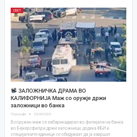
СВЕТ
ЗАЛОЖНИЧКА ДРАМА ВО
КАЛИФОРНИЈА Маж со оружје држи
заложници во банка
Плусинфо
03/06/2026
Вооружен маж се забарикадирал во филијала на банка
во Бејкерсфилд и држи заложници, додека ФБИ и
специјалните единици се обидуваат да ја завршат