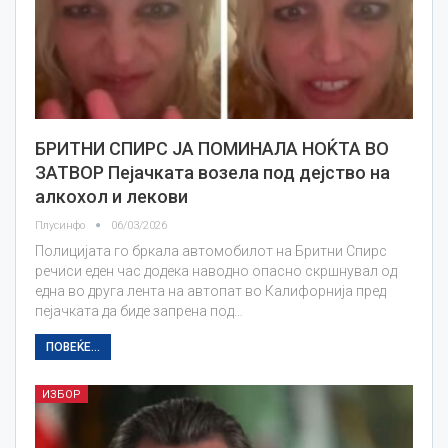
БРИТНИ СПИРС JA ПОМИНАЛА НОЌТА ВО
ЗАТВОР Пејачката возела под дејство на
алкохол и лекови
Плусинфо
06/03/2026
Полицијата го бркала автомобилот на Бритни Спирс
речиси еден час додека наводно опасно скршнувал од
една во друга лента на автопат во Калифорнија пред
пејачката да биде запрена под…
ПОВЕЌЕ...
ИЗБОР