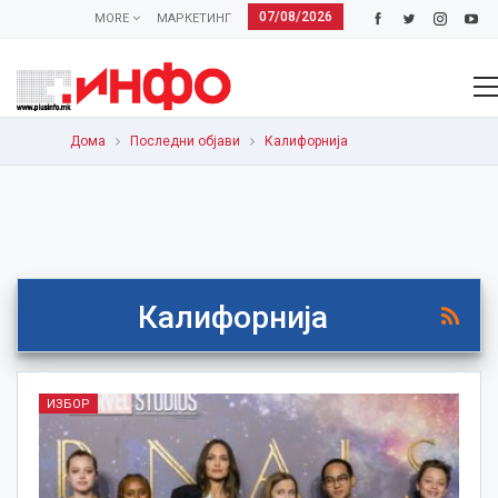
07/08/2026
MORE
МАРКЕТИНГ
Дома
Последни објави
Калифорнија
Калифорнија
ИЗБОР