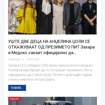
УШТЕ ДВЕ ДЕЦА НА АНЏЕЛИНА ЏОЛИ СЕ
ОТКАЖУВААТ ОД ПРЕЗИМЕТО ПИТ Захара
и Медокс сакаат официјално да…
Плусинфо
14/07/2026
Захара (21) и Медокс (24) преку законска постапка во
Калифорнија бараат да го отстранат презимето Пит и
официјално да станат Џоли. Потегот доаѓа две години
откако нивната сестра Шајло…
ПОВЕЌЕ...
ИЗБОР