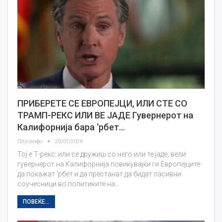
ПРИБЕРЕТЕ СЕ ЕВРОПЕЈЦИ, ИЛИ СТЕ СО
ТРАМП-РЕКС ИЛИ ВЕ ЈАДЕ Гувернерот на
Калифорнија бара ‘рбет…
Плусинфо
20/01/2026
Тој е Т-рекс: или се дружиш со него или те јаде, вели
гувернерот на Калифорнија повикувајќи ги Европејците
да покажат 'рбет и да престанат да бидат пасивни
соучесници во политиките на…
ПОВЕЌЕ...