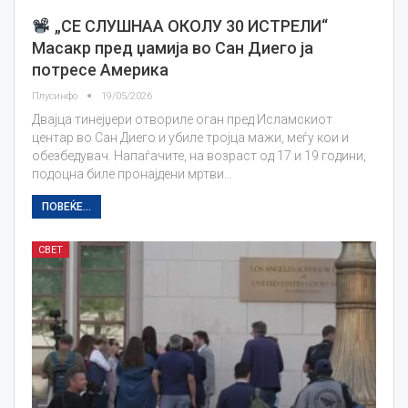
„СЕ СЛУШНАА ОКОЛУ 30 ИСТРЕЛИ“
Maсакр пред џамија во Сан Диего ја
потресе Америка
Плусинфо
19/05/2026
Двајца тинејџери отвориле оган пред Исламскиот
центар во Сан Диего и убиле тројца мажи, меѓу кои и
обезбедувач. Напаѓачите, на возраст од 17 и 19 години,
подоцна биле пронајдени мртви…
ПОВЕЌЕ...
СВЕТ