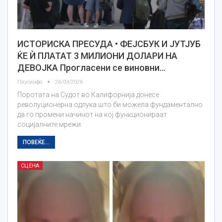
ИСТОРИСКА ПРЕСУДА • ФЕЈСБУК И ЈУТЈУБ
ЌЕ Ѝ ПЛАТАТ 3 МИЛИОНИ ДОЛАРИ НА
ДЕВОЈКА Прогласени се виновни…
Плусинфо
26/03/2026
Поротата на Судот во Калифорнија донесе
револуционерна одлука што би можела фундаментално
да го промени начинот на кој функционираат
социјалните мрежи.
ПОВЕЌЕ...
СЦЕНА