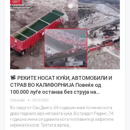
СВЕТ
РЕКИТЕ НОСАТ КУЌИ, АВТОМОБИЛИ И
СТРАВ ВО КАЛИФОРНИЈА Повеќе од
100.000 луѓе останаа без струја на…
Плусинфо
26/12/2025
Во округот Сан Диего, 64-годишен маж починал кога
дрво паднало врз неговата куќа. Во градот Рединг, 74-
годишна жена се удавила кога поплавите ја зафатиле
нејзината кола. Третата жртва,…