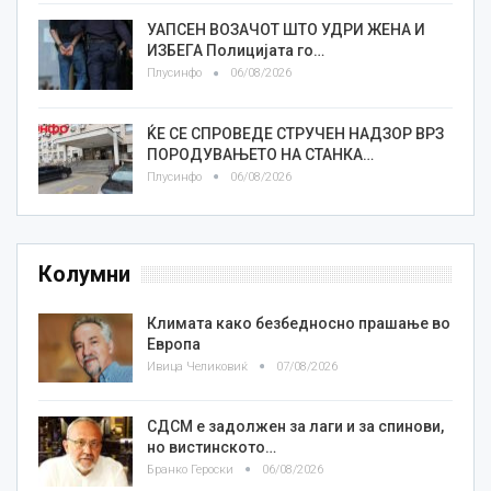
УАПСЕН ВОЗАЧОТ ШТО УДРИ ЖЕНА И
ИЗБЕГА Полицијата го…
Плусинфо
06/08/2026
ЌЕ СЕ СПРОВЕДЕ СТРУЧЕН НАДЗОР ВРЗ
ПОРОДУВАЊЕТО НА СТАНКА…
Плусинфо
06/08/2026
Колумни
Климата како безбедносно прашање во
Европа
Ивица Челиковиќ
07/08/2026
СДСМ е задолжен за лаги и за спинови,
но вистинското…
Бранко Героски
06/08/2026