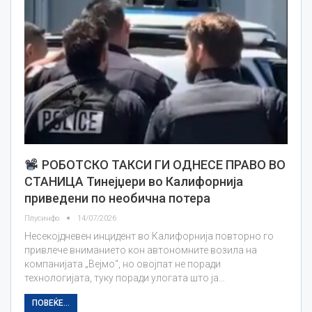
РОБОТСКО ТАКСИ ГИ ОДНЕСЕ ПРАВО ВО
СТАНИЦА Тинејџери во Калифорнија
приведени по необична потера
Плусинфо
14/07/2026
Несекојдневен инцидент во Калифорнија повторно го
привлече вниманието кон автономните возила на
компанијата „Вејмо“, но овојпат не поради
технологијата, туку поради улогата што ја…
ПОВЕЌЕ...