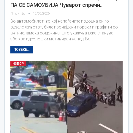
ПА СЕ САМОУБИЈА Чуварот спречи…
Плусинфо
19/05/2026
Во автомобилот, во кој напаѓачите подоцна си го
одзеле животот, биле пронајдени пораки и графити со
антиисламска содржина, што укажува дека станува
збор за идеолошки мотивиран напад. Во…
ПОВЕЌЕ...
ИЗБОР