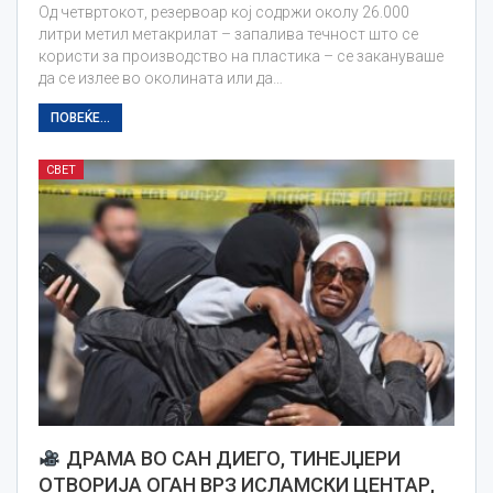
Од четвртокот, резервоар кој содржи околу 26.000
литри метил метакрилат – запалива течност што се
користи за производство на пластика – се закануваше
да се излее во околината или да…
ПОВЕЌЕ...
СВЕТ
ДРАМА ВО САН ДИЕГО, ТИНЕЈЏЕРИ
ОТВОРИЈА ОГАН ВРЗ ИСЛАМСКИ ЦЕНТАР,