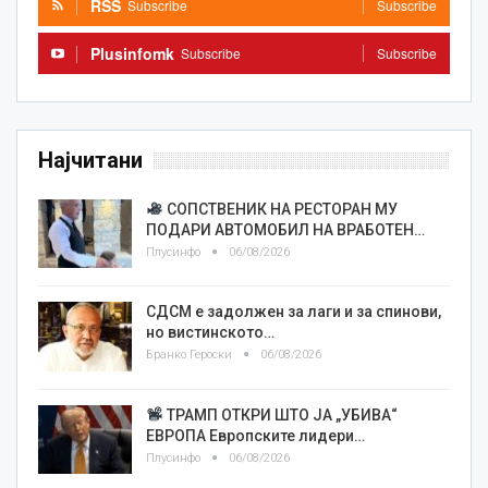
RSS
Subscribe
Subscribe
Plusinfomk
Subscribe
Subscribe
Најчитани
СОПСТВЕНИК НА РЕСТОРАН МУ
ПОДАРИ АВТОМОБИЛ НА ВРАБОТЕН…
Плусинфо
06/08/2026
СДСМ е задолжен за лаги и за спинови,
но вистинското…
Бранко Героски
06/08/2026
ТРАМП ОТКРИ ШТО ЈА „УБИВА“
ЕВРОПА Европските лидери…
Плусинфо
06/08/2026