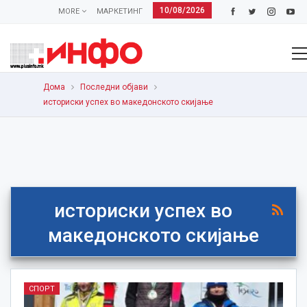
10/08/2026
MORE
МАРКЕТИНГ
Дома
Последни објави
историски успех во македонското скијање
историски успех во
македонското скијање
СПОРТ