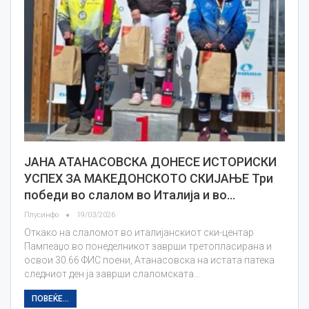
ЈАНА АТАНАСОВСКА ДОНЕСЕ ИСТОРИСКИ
УСПЕХ ЗА МАКЕДОНСКОТО СКИЈАЊЕ Три
победи во слалом во Италија и во…
Плусинфо
19/03/2026
Откако на слаломот во италијанскиот ски-центар
Пампеаџо во понеделникот заврши третопласирана и
освои 30.66 ФИС поени, Атанасовска на истата патека
следниот ден ја заврши слаломската…
ПОВЕЌЕ...