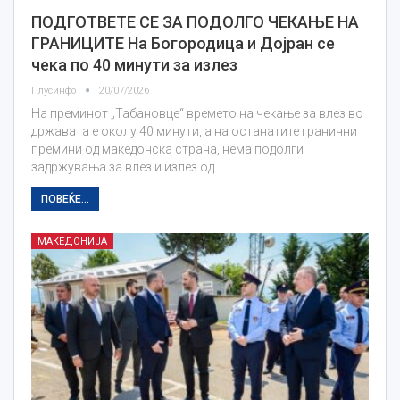
ПОДГОТВЕТЕ СЕ ЗА ПОДОЛГО ЧЕКАЊЕ НА
ГРАНИЦИТЕ На Богородица и Дојран се
чека по 40 минути за излез
Плусинфо
20/07/2026
На преминот „Табановце“ времето на чекање за влез во
државата е околу 40 минути, а на останатите гранични
премини од македонска страна, нема подолги
задржувања за влез и излез од…
ПОВЕЌЕ...
МАКЕДОНИЈА