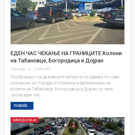
ЕДЕН ЧАС ЧЕКАЊЕ НА ГРАНИЦИТЕ Колони
на Табановце, Богородица и Дојран
Плусинфо
03/08/2026
Сообраќајот на државните патишта се одвива по суви
коловози, но поради зголемената фреквенција на
возила на Табановце, Богородица и Дојран се чека
околу еден час.
ПОВЕЌЕ...
МАКЕДОНИЈА