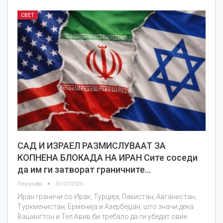
СВЕТ
САД И ИЗРАЕЛ РАЗМИСЛУВААТ ЗА
КОПНЕНА БЛОКАДА НА ИРАН Сите соседи
да им ги затворат граничните…
Плусинфо
31/07/2026
Иран граничи со Ирак, Турција, Пакистан, Авганистан,
Туркменистан, Ерменија и Азербејџан, што значи дека
Вашингтон и Тел Авив би требало да ги убедат овие