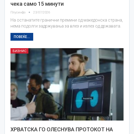
чека само 15 минути
Плусинфо
23/07/2026
На останатите гранични премини од македонска страна,
нема подолги задржувања за влез и излез од државата.
ПОВЕЌЕ...
БИЗНИС
ХРВАТСКА ГО ОЛЕСНУВА ПРОТОКОТ НА