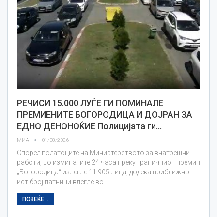
РЕЧИСИ 15.000 ЛУЃЕ ГИ ПОМИНАЛЕ
ПРЕМИЕНИТЕ БОГОРОДИЦА И ДОЈРАН ЗА
ЕДНО ДЕНОНОЌИЕ Полицијата ги…
МИА
01/08/2026
Според податоците на Министерството за внатрешни
работи, во изминатите 24 часа преку граничниот премин
„Богородица“ излегле 11.905 лица, додека приближно
ист број патници влегле во…
ПОВЕЌЕ...