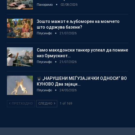
Панорама
02/08/2026
Зошто мажот е љубоморен на момчето
што одржува базени?
Плусинфо
21/07/2026
Само македонски танкер успеал да помине
низ Ормускиот…
Плусинфо
21/07/2026
„НАРУШЕНИ МЕЃУЗАЈАЧКИ ОДНОСИ“ ВО
КУНОВО Два зајаци…
Плусинфо
24/05/2026
ПРЕТХОДНО
СЛЕДНО
1 of 169