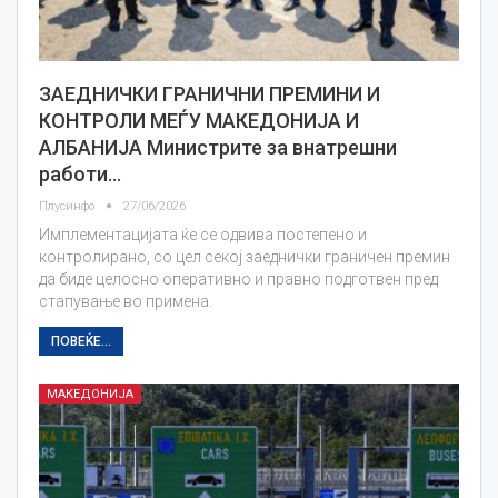
ЗАЕДНИЧКИ ГРАНИЧНИ ПРЕМИНИ И
КОНТРОЛИ МЕЃУ МАКЕДОНИЈА И
АЛБАНИЈА Министрите за внатрешни
работи…
Плусинфо
27/06/2026
Имплементацијата ќе се одвива постепено и
контролирано, со цел секој заеднички граничен премин
да биде целосно оперативно и правно подготвен пред
стапување во примена.
ПОВЕЌЕ...
МАКЕДОНИЈА