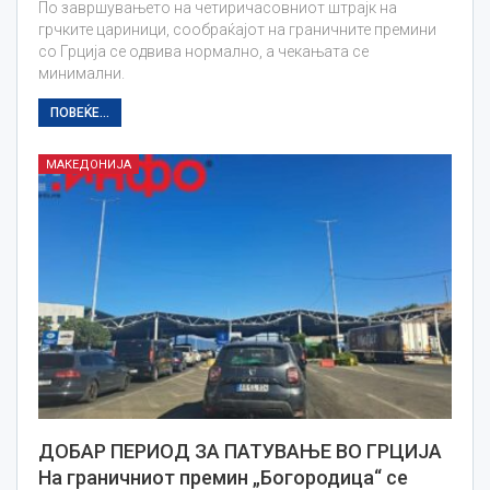
По завршувањето на четиричасовниот штрајк на
грчките цариници, сообраќајот на граничните премини
со Грција се одвива нормално, а чекањата се
минимални.
ПОВЕЌЕ...
МАКЕДОНИЈА
ДОБАР ПЕРИОД ЗА ПАТУВАЊЕ ВО ГРЦИЈА
На граничниот премин „Богородица“ се