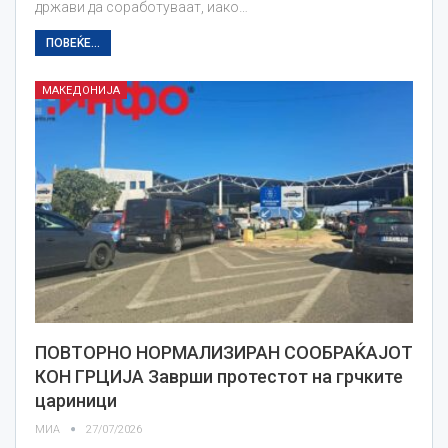
држави да соработуваат, иако…
ПОВЕЌЕ...
МАКЕДОНИЈА
ПОВТОРНО НОРМАЛИЗИРАН СООБРАЌАЈОТ
КОН ГРЦИЈА Заврши протестот на грчките
цариници
МИА
27/07/2026