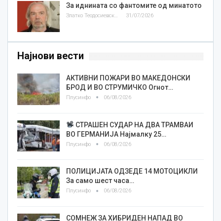
За иднината со фантомите од минатото
Златко Теодосиевски
31/07/2026
Најнови вести
АКТИВНИ ПОЖАРИ ВО МАКЕДОНСКИ
БРОД И ВО СТРУМИЧКО Огнот…
Плусинфо
06/08/2026
СТРАШЕН СУДАР НА ДВА ТРАМВАИ
ВО ГЕРМАНИЈА Најмалку 25…
Плусинфо
06/08/2026
ПОЛИЦИЈАТА ОДЗЕДЕ 14 МОТОЦИКЛИ
За само шест часа…
Плусинфо
06/08/2026
СОМНЕЖ ЗА ХИБРИДЕН НАПАД ВО