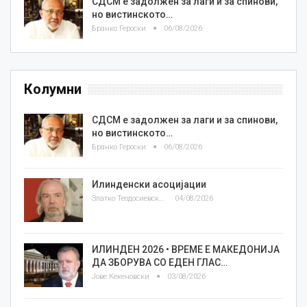
СДСМ е задолжен за лаги и за спинови,
но вистинското…
Бранко Героски
06/08/2026
Колумни
СДСМ е задолжен за лаги и за спинови,
но вистинското…
Бранко Героски
06/08/2026
Илинденски асоцијации
Златко Теодосиевски
04/08/2026
ИЛИНДЕН 2026 • ВРЕМЕ Е МАКЕДОНИЈА
ДА ЗБОРУВА СО ЕДЕН ГЛАС…
Јове Кекеновски
03/08/2026