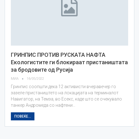
ГРИНПИС ПРОТИВ РУСКАТА НАФТА
Екологистите ги блокираат пристаништата
за бродовите од Русија
МИА
16/05/2022
Гринпис соопшти дека 12 активисти вчеравечер го
зазеле пристаништето на локацијата на терминалот
Навигатор, на Темза, во Есекс, каде што се очекувало
танкер Андромеда со нафтени…
ПОВЕЌЕ...