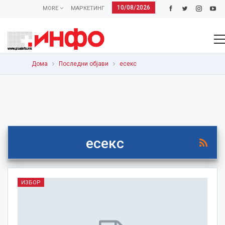
10/08/2026
MORE
МАРКЕТИНГ
Дома
Последни објави
есекс
есекс
ИЗБОР