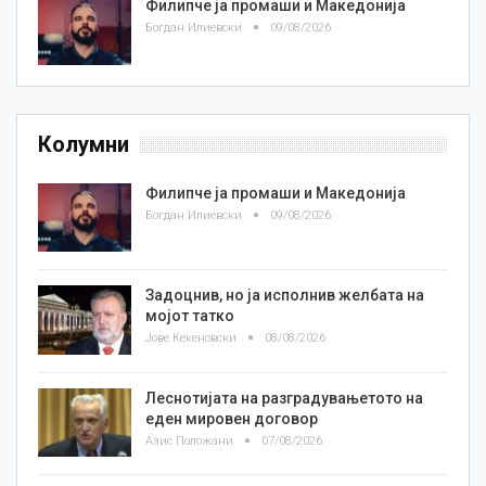
Филипче ја промаши и Македонија
Богдан Илиевски
09/08/2026
Колумни
Филипче ја промаши и Македонија
Богдан Илиевски
09/08/2026
Задоцнив, но ја исполнив желбата на
мојот татко
Јове Кекеновски
08/08/2026
Леснотијата на разградувањетото на
еден мировен договор
Азис Положани
07/08/2026