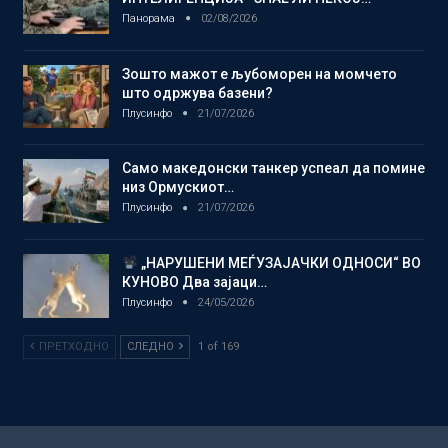
Панорама
02/08/2026
Зошто мажот е љубоморен на момчето
што одржува базени?
Плусинфо
21/07/2026
Само македонски танкер успеал да помине
низ Ормускиот…
Плусинфо
21/07/2026
„НАРУШЕНИ МЕЃУЗАЈАЧКИ ОДНОСИ“ ВО
КУНОВО Два зајаци…
Плусинфо
24/05/2026
ПРЕТХОДНО
СЛЕДНО
1 of 169