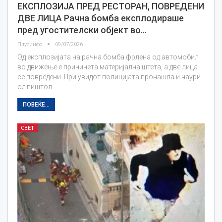
ЕКСПЛОЗИЈА ПРЕД РЕСТОРАН, ПОВРЕДЕНИ
ДВЕ ЛИЦА Рачна бомба експлодираше
пред угостителски објект во…
Плусинфо
09/07/2026
Од експлозијата на рачна бомба фрлена од автомобил
во движење е причинета материјална штета, а две лица
се повредени. При увидот полицијата пронашла и чаури
од пиштол.
ПОВЕЌЕ...
СВЕТ