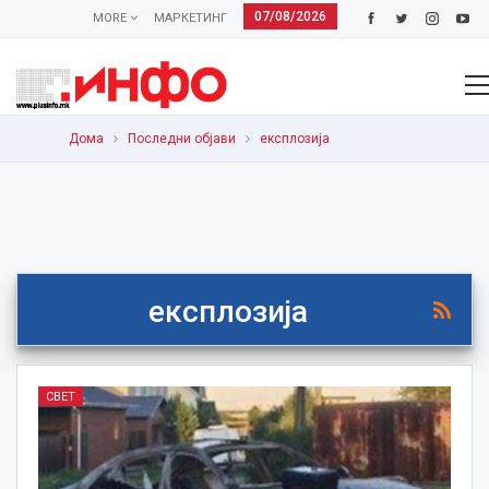
07/08/2026
MORE
МАРКЕТИНГ
Дома
Последни објави
експлозија
експлозија
СВЕТ