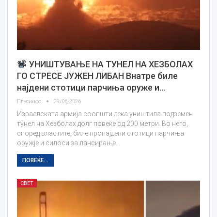
УНИШТУВАЊЕ НА ТУНЕЛ НА ХЕЗБОЛАХ
ГО СТРЕСЕ ЈУЖЕН ЛИБАН Внатре биле
најдени стотици парчиња оруже и…
Плусинфо
29/06/2026
Израелската армија соопшти дека уништила подземен
тунел на Хезболах долг повеќе од 200 метри. Во него,
според властите, биле пронајдени стотици парчиња
оружје и силоси за лансирање…
ПОВЕЌЕ...
СВЕТ