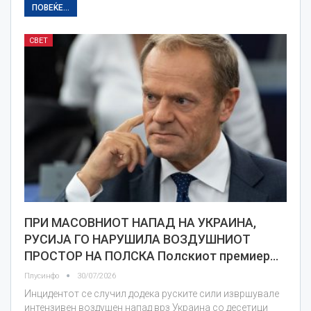
ПОВЕЌЕ...
СВЕТ
ПРИ МАСОВНИОТ НАПАД НА УКРАИНА,
РУСИЈА ГО НАРУШИЛА ВОЗДУШНИОТ
ПРОСТОР НА ПОЛСКА Полскиот премиер…
Плусинфо
30/07/2026
Инцидентот се случил додека руските сили извршувале
интензивен воздушен напад врз Украина со десетици