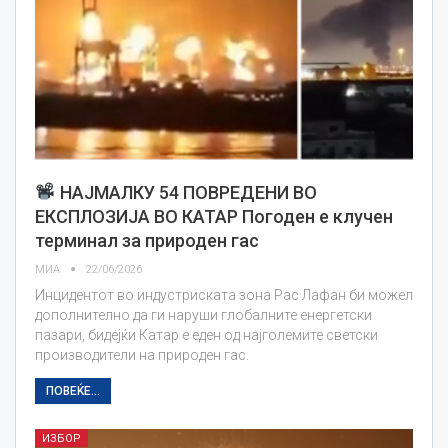
НАЈМАЛКУ 54 ПОВРЕДЕНИ ВО
ЕКСПЛОЗИЈА ВО КАТАР Погоден е клучен
терминал за природен гас
МИА
22/06/2026
Инцидентот во индустриската зона Рас Лафан би можел
дополнително да ги наруши глобалните енергетски
пазари, бидејќи Катар е еден од најголемите светски
производители на природен гас.
ПОВЕЌЕ...
ИЗБОР