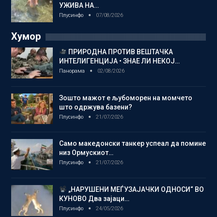
УЖИВА НА…
Плусинфо
07/08/2026
Хумор
ПРИРОДНА ПРОТИВ ВЕШТАЧКА
ИНТЕЛИГЕНЦИЈА • ЗНАЕ ЛИ НЕКОЈ…
Панорама
02/08/2026
Зошто мажот е љубоморен на момчето
што одржува базени?
Плусинфо
21/07/2026
Само македонски танкер успеал да помине
низ Ормускиот…
Плусинфо
21/07/2026
„НАРУШЕНИ МЕЃУЗАЈАЧКИ ОДНОСИ“ ВО
КУНОВО Два зајаци…
Плусинфо
24/05/2026