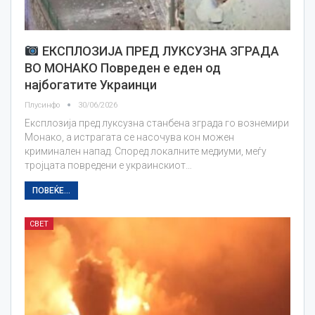
ЕКСПЛОЗИЈА ПРЕД ЛУКСУЗНА ЗГРАДА
ВО МОНАКО Повреден е еден од
најбогатите Украинци
Плусинфо
30/06/2026
Експлозија пред луксузна станбена зграда го вознемири
Монако, а истрагата се насочува кон можен
криминален напад. Според локалните медиуми, меѓу
тројцата повредени е украинскиот…
ПОВЕЌЕ...
СВЕТ