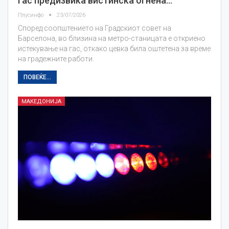
гас предизвика вистинска огнена…
Плусинфо
23/07/2026
Според соопштението на Градскиот совет на
Барселона, во близина на метро-станицата е откриено
истекување на гас, откако цевка била оштетена за време
на градежните работи.
ПОВЕЌЕ...
МАКЕДОНИЈА