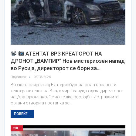
АТЕНТАТ ВРЗ КРЕАТОРОТ НА
ДРОНОТ „ВАМПИР“ Нов мистериозен напад
во Русија, директорот се бори за…
Плусинфо
06/08/2026
Во експлозијата кај Екатеринбург загинаа возачот и
телохранителот на Владимир Ткачук, додека директорот
на „Уралдронзавод“ е во тешка состојба. Истражните
органи отворија постапка за…
ПОВЕЌЕ...
СВЕТ