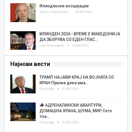
Илинденски асоцијации
Златко Теодосиевски
04/08/2026
ИЛИНДЕН 2026 • ВРЕМЕ Е МАКЕДОНИЈА
ДА ЗБОРУВА СО ЕДЕН ГЛАС…
Јове Кекеновски
03/08/2026
Најнови вести
ТРАМП НАЈАВИ КРАЈ НА ВОЈНАТА СО
ИРАН Призна дека има…
Плусинфо
07/08/2026
АДРЕНАЛИНСКИ АВАНТУРИ,
ДОМАШНА ХРАНА, ШУМА, МИР Сето
тоа…
Плусинфо
07/08/2026