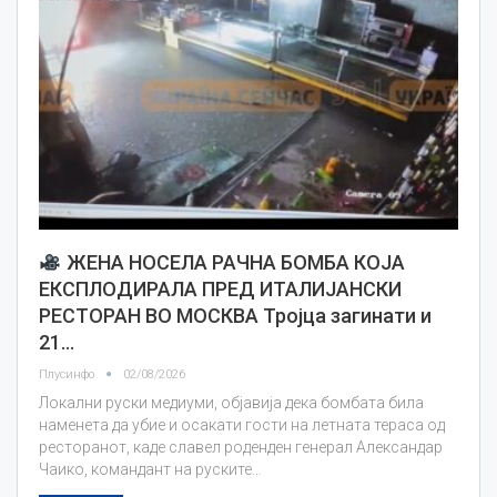
ЖЕНА НОСЕЛА РАЧНА БОМБА КОЈА
ЕКСПЛОДИРАЛА ПРЕД ИТАЛИЈАНСКИ
РЕСТОРАН ВО МОСКВА Тројца загинати и
21…
Плусинфо
02/08/2026
Локални руски медиуми, објавија дека бомбата била
наменета да убие и осакати гости на летната тераса од
ресторанот, каде славел роденден генерал Александар
Чаико, командант на руските…