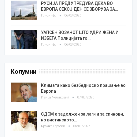
РУСИЈА ПРЕДУПРЕДУВА ДЕКА ВО
ЕВРОПА СЕКОЈ ДЕН СЕ ЗБОРУВА ЗА…
Плусинфо
06/08/2026
УАПСЕН ВОЗАЧОТ ШТО УДРИ ЖЕНА И
ИЗБЕГА Полицијата го…
Плусинфо
06/08/2026
Колумни
Климата како безбедносно прашање во
Европа
Ивица Челиковиќ
07/08/2026
СДСМ е задолжен за лаги и за спинови,
но вистинското…
Бранко Героски
06/08/2026