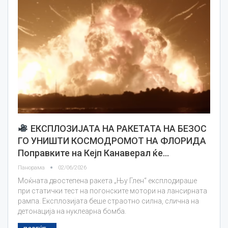
ЕКСПЛОЗИЈАТА НА РАКЕТАТА НА БЕЗОС
ГО УНИШТИ КОСМОДРОМОТ НА ФЛОРИДА
Поправките на Кејп Канаверал ќе…
Панорама
02/06/2026
Моќната двостепена ракета „Њу Глен“ експлодираше
при статички тест на погонските мотори на лансирната
рампа. Експлозијата беше страотно силна, слична на
детонација на нуклеарна бомба.