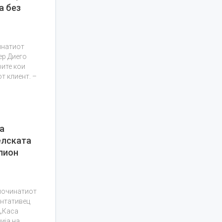
а без
инатиот
ер Диего
рите кои
т клиент. –
а
елската
лион
починатиот
ентативец
 „Каса
ија на