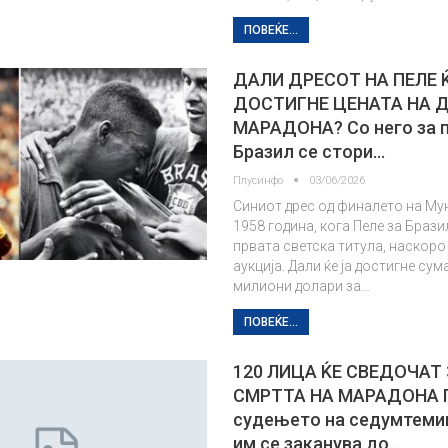
ПОВЕЌЕ...
ДАЛИ ДРЕСОТ НА ПЕЛЕ Ќ
ДОСТИГНЕ ЦЕНАТА НА 
МАРАДОНА? Со него за 
Бразил се стори…
Плусинфо
03/06/2026
Синиот дрес од финалето на Му
1958 година, кога Пеле за Брази
првата светска титула, наскоро
аукција. Дали ќе ја достигне сум
милиони долари за…
ПОВЕЌЕ...
120 ЛИЦА ЌЕ СВЕДОЧАТ
СМРТТА НА МАРАДОНА 
судењето на седумтемин
им се заканува до…