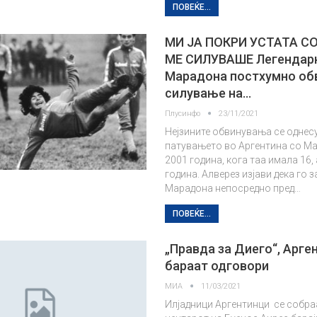
ПОВЕЌЕ...
МИ ЈА ПОКРИ УСТАТА СО
МЕ СИЛУВАШЕ Легендар
Марадона постхумно об
силување на…
Плусинфо
23/11/2021
Нејзините обвинувања се однес
патувањето во Аргентина со М
2001 година, кога таа имала 16, 
година. Алверез изјави дека го 
Марадона непосредно пред…
ПОВЕЌЕ...
„Правда за Диего“, Арге
бараат одговори
МИА
11/03/2021
Илјадници Аргентинци се собра