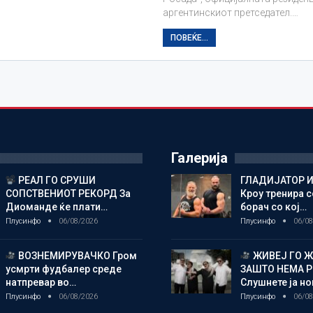
аргентинскиот претседател.…
ПОВЕЌЕ...
Галерија
РЕАЛ ГО СРУШИ
ГЛАДИЈАТОР И
СОПСТВЕНИОТ РЕКОРД За
Кроу тренира с
Диоманде ќе плати…
борач со кој…
Плусинфо
06/08/2026
Плусинфо
06/08
ВОЗНЕМИРУВАЧКО Гром
ЖИВЕЈ ГО 
усмрти фудбалер среде
ЗАШТО НЕМА 
натпревар во…
Слушнете ја н
Плусинфо
06/08/2026
Плусинфо
06/08