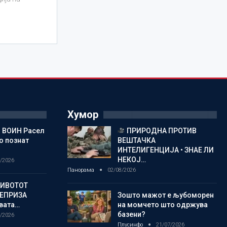
Хумор
 ВОИН Расел
ПРИРОДНА ПРОТИВ
о познат
ВЕШТАЧКА
ИНТЕЛИГЕНЦИЈА • ЗНАЕ ЛИ
НЕКОЈ…
/2026
Панорама
02/08/2026
ЖИВОТОТ
РЕПРИЗА
Зошто мажот е љубоморен
овата…
на момчето што одржува
базени?
/2026
Плусинфо
21/07/2026