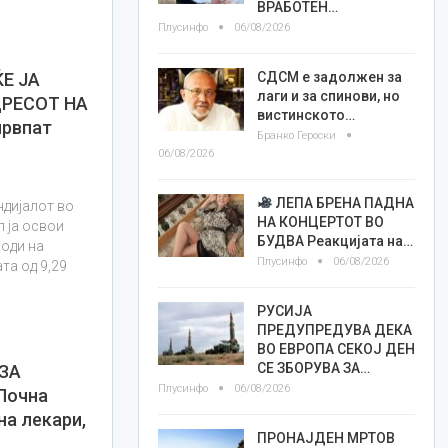
ВРАБОТЕН…
Плусинфо
06/08/2026
СДСМ е задолжен за
Е ЈА
лаги и за спинови, но
ДРЕСОТ НА
вистинското…
првпат
Бранко Героски
06/08/2026
ЛЕПА БРЕНА ПАДНА
ндијалот во
НА КОНЦЕРТОТ ВО
л ја освои
БУДВА Реакцијата на…
 оди на
Плусинфо
06/08/2026
ата од 9,29
РУСИЈА
ПРЕДУПРЕДУВА ДЕКА
ВО ЕВРОПА СЕКОЈ ДЕН
СЕ ЗБОРУВА ЗА…
 ЗА
Плусинфо
06/08/2026
Почна
а лекари,
ПРОНАЈДЕН МРТОВ