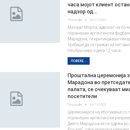
часа мојот клиент остан
надзор од…
Плусинфо
26/11/2020
Матијас Морла, адвокат на поч
поранешен аргентински фудбал
Марадона, ги критикуваше лека
требаше да се грижат за неговио
Необјасниво е дека 12 часа…
ПОВЕЌЕ...
Проштална церемонија з
Марадона во претседат
палата, се очекуваат ми
посетители
Плусинфо
26/11/2020
Церемонијата на збогување со 
поранешен аргентински репрез
Диего Марадона ќе се одржи во
Росада“, официјалната резиденц