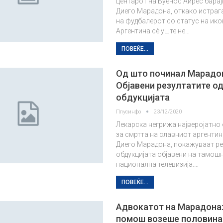
центарот на Буенос Аирес барај
Диего Марадона, откако истраг
на фудбалерот со статус на ико
Аргентина сè уште не…
ПОВЕЌЕ...
Од што починал Марадо
Објавени резултатите о
обдукцијата
Плусинфо
23/12/2020
Лекарска негрижа најверојатно
за смртта на славниот аргенти
Диего Марадона, покажуваат ре
обдукцијата објавени на тамош
национална телевизија.…
ПОВЕЌЕ...
Адвокатот на Марадона:
помош возеше половина 