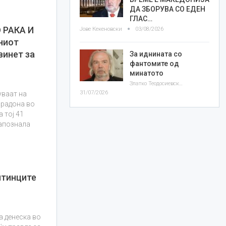
ДА ЗБОРУВА СО ЕДЕН
ГЛАС…
 РАКА И
Јове Кекеновски
03/08/2026
ниот
винет за
За иднината со
фантомите од
минатото
Златко Теодосиевски
31/07/2026
уваат на
арадона во
а тој 41
запознала
нтинците
а денеска во