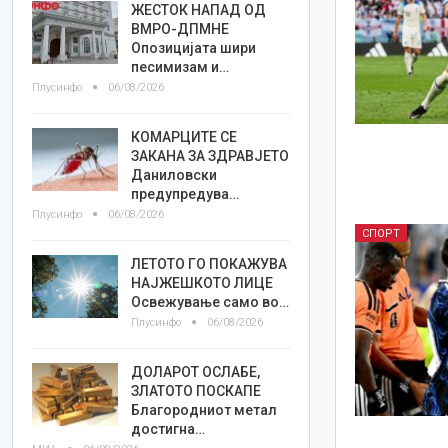
ЖЕСТОК НАПАД ОД
ВМРО-ДПМНЕ
Опозицијата шири
песимизам и…
Плусинфо
06/08/2026
КОМАРЦИТЕ СЕ
ЗАКАНА ЗА ЗДРАВЈЕТО
Даниловски
предупредува…
Плусинфо
06/08/2026
СПОРТ
ЛЕТОТО ГО ПОКАЖУВА
НАЈЖЕШКОТО ЛИЦE
Освежување само во…
Плусинфо
06/08/2026
ДОЛАРОТ ОСЛАБЕ,
ЗЛАТОТО ПОСКАПЕ
Благородниот метал
достигна…