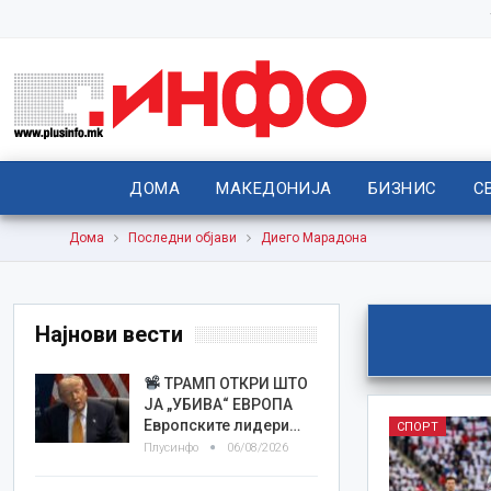
ДОМА
МАКЕДОНИЈА
БИЗНИС
С
Дома
Последни објави
Диего Марадона
Најнови вести
ТРАМП ОТКРИ ШТО
ЈА „УБИВА“ ЕВРОПА
Европските лидери…
СПОРТ
Плусинфо
06/08/2026