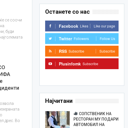
Останете со нас
ќе се соочи
Facebook
Likes
Like our page
на.
и, буди
 најголемата
Twitter
Followers
Follow Us
RSS
Subscribe
Subscribe
Plusinfomk
Subscribe
СО
ФИФА
Subscribe
е
циденти
Најчитани
дозвола
резервната
СОПСТВЕНИК НА
во
РЕСТОРАН МУ ПОДАРИ
л дрес. Во
АВТОМОБИЛ НА