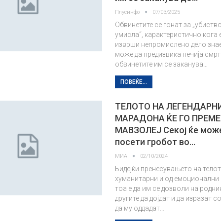
Плусинфо
07/03/2025
Обвинетите се гонат за „убиство
умисла“, карактеристично кога 
изврши непромислено дело знае
може да предизвика нечија смрт
обвинетите им се заканува…
ПОВЕЌЕ...
ТЕЛОТО НА ЛЕГЕНДАРН
МАРАДОНА ЌЕ ГО ПРЕМЕ
МАВЗОЛЕЈ Секој ќе може
посети гробот во…
МИА
02/10/2024
Бидејќи пренесувањето на телот
хуманитарни и од емоционални 
тоа е да им се дозволи на родни
другите да дојдат и да изразат 
да му оддадат…