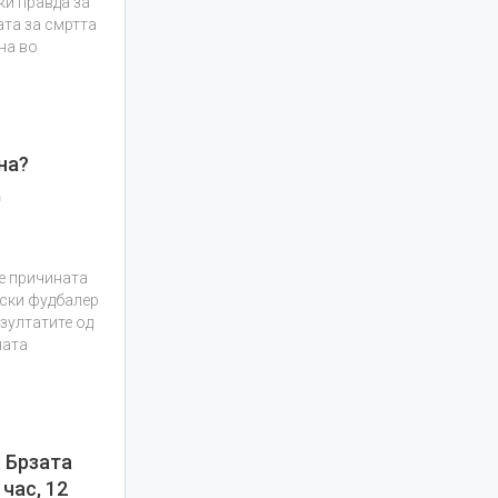
ќи правда за
ата за смртта
на во
на?
д
 е причината
нски фудбалер
зултатите од
ната
 Брзата
час, 12