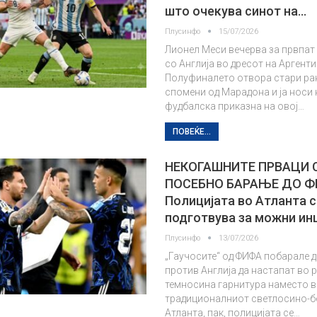
што очекува синот на…
Плусинфо
15/07/2026
Лионел Меси вечерва за првпат 
со Англија во дресот на Аргенти
Полуфиналето отвора стари ран
спомени од Марадона и ја носи
фудбалска приказна на овој…
ПОВЕЌЕ...
НЕКОГАШНИТЕ ПРВАЦИ 
ПОСЕБНО БАРАЊЕ ДО 
Полицијата во Атланта с
подготвува за можни ин
Плусинфо
13/07/2026
„Гаучосите“ од ФИФА побарале 
против Англија да настапат во 
темносина гарнитура наместо 
традиционалниот светлосино-бе
Атланта, пак, полицијата се…