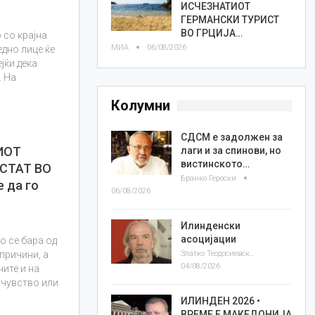
ИСЧЕЗНАТИОТ
ГЕРМАНСКИ ТУРИСТ
ВО ГРЦИЈА…
 со крајна
МИА
06/08/2026
едно лице ќе
јќи дека
. На
Колумни
СДСМ е задолжен за
ИОТ
лаги и за спинови, но
вистинското…
СТАТ ВО
Бранко Героски
 да го
06/08/2026
Илинденски
асоцијации
о се бара од
Златко Теодосиевски
причини, а
04/08/2026
ните и на
сочувство или
ИЛИНДЕН 2026 •
ВРЕМЕ Е МАКЕДОНИЈА