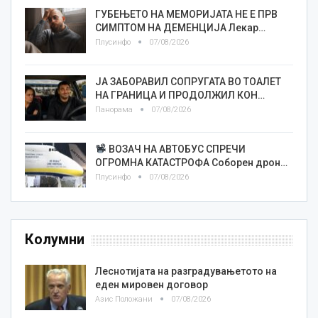
ГУБЕЊЕТО НА МЕМОРИЈАТА НЕ Е ПРВ
СИМПТОМ НА ДЕМЕНЦИЈА Лекар…
Плусинфо
07/08/2026
ЈА ЗАБОРАВИЛ СОПРУГАТА ВО ТОАЛЕТ
НА ГРАНИЦА И ПРОДОЛЖИЛ КОН…
Панорама
07/08/2026
ВОЗАЧ НА АВТОБУС СПРЕЧИ
ОГРОМНА КАТАСТРОФА Соборен дрон…
Плусинфо
07/08/2026
Колумни
Леснотијата на разградувањетото на
еден мировен договор
Азис Положани
07/08/2026