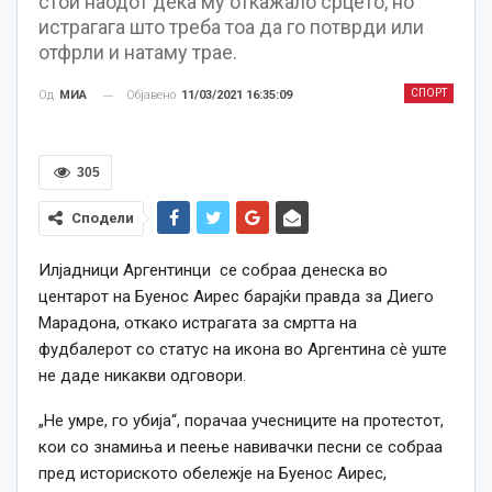
стои наодот дека му откажало срцето, но
истрагага што треба тоа да го потврди или
отфрли и натаму трае.
СПОРТ
Објавено
11/03/2021 16:35:09
Од
МИА
305
Сподели
Илјадници Аргентинци се собраа денеска во
центарот на Буенос Аирес барајќи правда за Диего
Марадона, откако истрагата за смртта на
фудбалерот со статус на икона во Аргентина сè уште
не даде никакви одговори.
„Не умре, го убија“, порачаа учесниците на протестот,
кои со знамиња и пеење навивачки песни се собраа
пред историското обележје на Буенос Аирес,