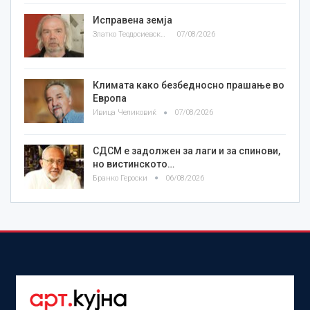
Исправена земја
Златко Теодосиевски
07/08/2026
Климата како безбедносно прашање во
Европа
Ивица Челиковиќ
07/08/2026
СДСМ е задолжен за лаги и за спинови,
но вистинското…
Бранко Героски
06/08/2026