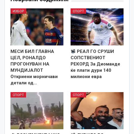
ИЗБОР
СПОРТ
МЕСИ БИЛ ГЛАВНА
РЕАЛ ГО СРУШИ
ЦЕЛ, РОНАЛДО
СОПСТВЕНИОТ
ПРОГОНУВАН НА
РЕКОРД За Диоманде
МУНДИЈАЛОТ
ќе плати дури 140
Откриени морничави
милиони евра
детали од…
СПОРТ
СПОРТ