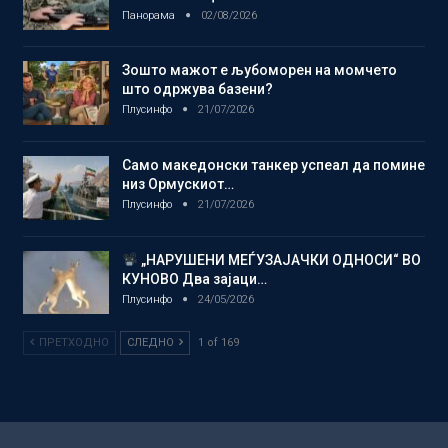
Панорама
02/08/2026
Зошто мажот е љубоморен на момчето
што одржува базени?
Плусинфо
21/07/2026
Само македонски танкер успеал да помине
низ Ормускиот…
Плусинфо
21/07/2026
„НАРУШЕНИ МЕЃУЗАЈАЧКИ ОДНОСИ“ ВО
КУНОВО Два зајаци…
Плусинфо
24/05/2026
ПРЕТХОДНО
СЛЕДНО
1 of 169