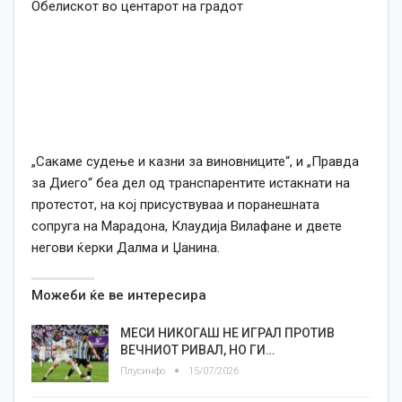
Обелискот во центарот на градот
„Сакаме судење и казни за виновниците“, и „Правда
за Диего“ беа дел од транспарентите истакнати на
протестот, на кој присуствуваа и поранешната
сопруга на Марадона, Клаудија Вилафане и двете
негови ќерки Далма и Џанина.
Можеби ќе ве интересира
МЕСИ НИКОГАШ НЕ ИГРАЛ ПРОТИВ
ВЕЧНИОТ РИВАЛ, НО ГИ…
Плусинфо
15/07/2026