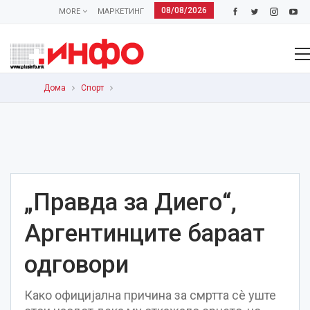
08/08/2026
MORE
МАРКЕТИНГ
Дома
Спорт
„Правда за Диего“,
Аргентинците бараат
одговори
Како официјална причина за смртта сè уште