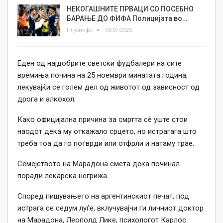
НЕКОГАШНИТЕ ПРВАЦИ СО ПОСЕБНО
БАРАЊЕ ДО ФИФА Полицијата во…
Плусинфо
13/07/2026
Еден од најдобрите светски фудбалери на сите
времиња почина на 25 ноември минатата година,
лекувајќи се голем дел од животот од зависност од
дрога и алкохол.
Како официјална причина за смртта сè уште стои
наодот дека му откажало срцето, но истрагага што
треба тоа да го потврди или отфрли и натаму трае.
Семејството на Марадона смета дека починал
поради лекарска негрижа.
Според пишувањето на аргентинскиот печат, под
истрага се седум луѓе, вклучувајчи ги личниот доктор
на Марадона, Леополд Лике, психологот Карлос