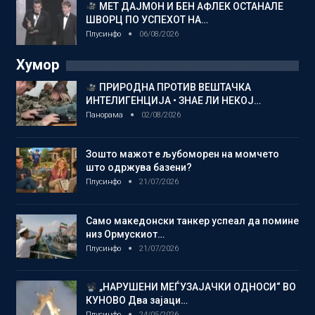
МЕТ ДАЈМОН И БЕН АФЛЕК ОСТАНАЛЕ
ШВОРЦ ПО УСПЕХОТ НА…
Плусинфо
06/08/2026
Хумор
ПРИРОДНА ПРОТИВ ВЕШТАЧКА
ИНТЕЛИГЕНЦИЈА • ЗНАЕ ЛИ НЕКОЈ…
Панорама
02/08/2026
Зошто мажот е љубоморен на момчето
што одржува базени?
Плусинфо
21/07/2026
Само македонски танкер успеал да помине
низ Ормускиот…
Плусинфо
21/07/2026
„НАРУШЕНИ МЕЃУЗАЈАЧКИ ОДНОСИ“ ВО
КУНОВО Два зајаци…
Плусинфо
24/05/2026