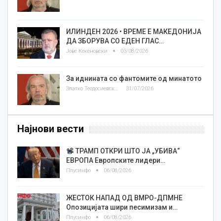
ИЛИНДЕН 2026 • ВРЕМЕ Е МАКЕДОНИЈА
ДА ЗБОРУВА СО ЕДЕН ГЛАС…
Јове Кекеновски
03/08/2026
За иднината со фантомите од минатото
Златко Теодосиевски
31/07/2026
Најнови вести
ТРАМП ОТКРИ ШТО ЈА „УБИВА“
ЕВРОПА Европските лидери…
Плусинфо
06/08/2026
ЖЕСТОК НАПАД ОД ВМРО-ДПМНЕ
Опозицијата шири песимизам и…
Плусинфо
06/08/2026