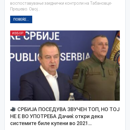
воспоставување заеднички контроли на Табановце-
Прешево. Овој…
ПОВЕЌЕ...
ИЗБОР
СРБИЈА ПОСЕДУВА ЗВУЧЕН ТОП, НО ТОЈ
НЕ Е ВО УПОТРЕБА Дачиќ откри дека
системите биле купени во 2021…