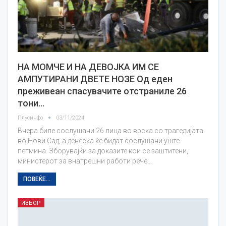
НА МОМЧЕ И НА ДЕВОЈКА ИМ СЕ
АМПУТИРАНИ ДВЕТЕ НОЗЕ Од еден
преживеан спасувачите отстраниле 26
тони…
Плусинфо
03/11/2024
Вчера биле сослушани 26 лица во врска со трагедијата
во Нови Сад, а денеска ќе бидат сослушани уште
петмина. Зборувајќи за доказите кои се заштитени,
министерот за внатрешни работи рече…
ПОВЕЌЕ...
ИЗБОР