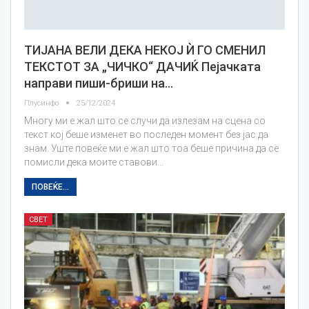
ТИЈАНА ВЕЛИ ДЕКА НЕКОЈ Ѝ ГО СМЕНИЛ
ТЕКСТОТ ЗА „ЧИЧКО“ ДАЧИЌ Пејачката
направи пиши-бриши на…
Плусинфо
25/12/2024
Многу ми е жал што се случи да излезам на сцена со
текст кој беше изменет во последен момент без јас да
знам. Уште повеќе ми е жал што тоа беше причина да се
помисли дека моите ставови…
ПОВЕЌЕ...
СВЕТ