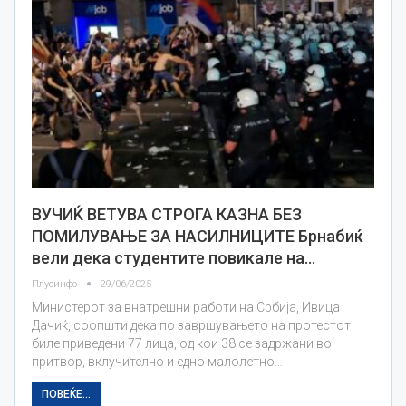
ВУЧИЌ ВЕТУВА СТРОГА КАЗНА БЕЗ
ПОМИЛУВАЊЕ ЗА НАСИЛНИЦИТЕ Брнабиќ
вели дека студентите повикале на…
Плусинфо
29/06/2025
Министерот за внатрешни работи на Србија, Ивица
Дачиќ, соопшти дека по завршувањето на протестот
биле приведени 77 лица, од кои 38 се задржани во
притвор, вклучително и едно малолетно…
ПОВЕЌЕ...