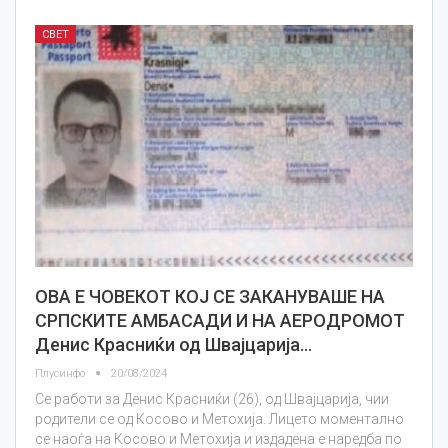
СВЕТ
ОВА Е ЧОВЕКОТ КОЈ СЕ ЗАКАНУВАШЕ НА
СРПСКИТЕ АМБАСАДИ И НА АЕРОДРОМОТ
Денис Красниќи од Швајцарија…
Плусинфо
20/08/2024
Се работи за Денис Красниќи (26), од Швајцарија, чии
родители се од Косово и Метохија. Лицето моментално
се наоѓа на Косово и Метохија и издадена е наредба по