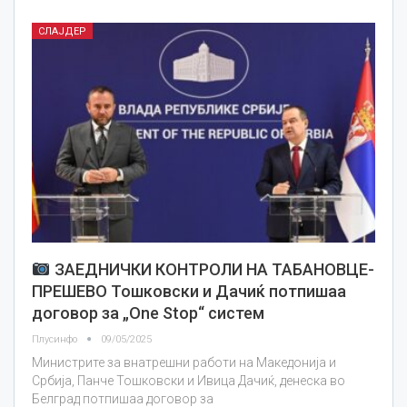
СЛАЈДЕР
ЗАЕДНИЧКИ КОНТРОЛИ НА ТАБАНОВЦЕ-
ПРЕШЕВО Тошковски и Дачиќ потпишаа
договор за „One Stop“ систем
Плусинфо
09/05/2025
Министрите за внатрешни работи на Македонија и
Србија, Панче Тошковски и Ивица Дачиќ, денеска во
Белград потпишаа договор за