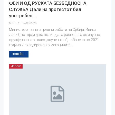
ФБИ И ОД РУСКАТА БЕЗБЕДНОСНА
СЛУЖБА Дали на протестот бил
употребен…
МИА
19/03/2025
Министерот за внатрешни работи на Србија, Ивица
Дачиќ, потврди дека полицијата располага со звучно
оружје, познато како „звучен топ“, набавено во 2021
година и складирано во магацините…
ПОВЕЌЕ...
ИЗБОР