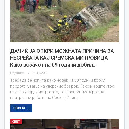
ДАЧИЌ ЈА ОТКРИ МОЖНАТА ПРИЧИНА ЗА
НЕСРЕЌАТА КАЈ СРЕМСКА МИТРОВИЦА
Како возачот на 69 години добил…
Плусинфо
18/10/2025
Треба да се испита како човек на 69 години добил
продолжување на уверение без рок. Како и зошто, тоа
нека го утврди истрагата, нагласи министерот за
внатрешни работи на Србија, Ивица…
ПОВЕЌЕ...
СВЕТ