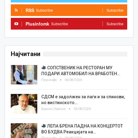
RSS
Subscribe
Subscribe
Plusinfomk
Subscribe
Subscribe
Најчитани
СОПСТВЕНИК НА РЕСТОРАН МУ
ПОДАРИ АВТОМОБИЛ НА ВРАБОТЕН…
Плусинфо
06/08/2026
СДСМ е задолжен за лаги и за спинови,
но вистинското…
Бранко Героски
06/08/2026
ЛЕПА БРЕНА ПАДНА НА КОНЦЕРТОТ
ВО БУДВА Реакцијата на…