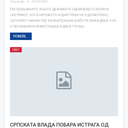
Плусинфо
19/03/2025
На прашањето зошто државата однапред го купила
системот, кога неговото користење не е дозволено,
српскиот министер за внатрешни работи кажа дека тоа
е промашена инвестиција и дека тогаш…
ПОВЕЌЕ...
СВЕТ
СРПСКАТА ВЛАДА ПОБАРА ИСТРАГА ОД