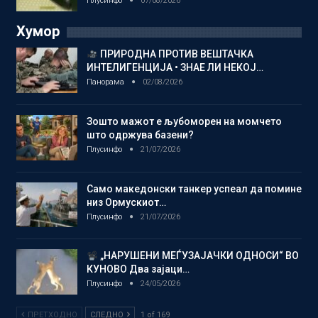
Плусинфо
07/08/2026
Хумор
ПРИРОДНА ПРОТИВ ВЕШТАЧКА
ИНТЕЛИГЕНЦИЈА • ЗНАЕ ЛИ НЕКОЈ…
Панорама
02/08/2026
Зошто мажот е љубоморен на момчето
што одржува базени?
Плусинфо
21/07/2026
Само македонски танкер успеал да помине
низ Ормускиот…
Плусинфо
21/07/2026
„НАРУШЕНИ МЕЃУЗАЈАЧКИ ОДНОСИ“ ВО
КУНОВО Два зајаци…
Плусинфо
24/05/2026
ПРЕТХОДНО
СЛЕДНО
1 of 169