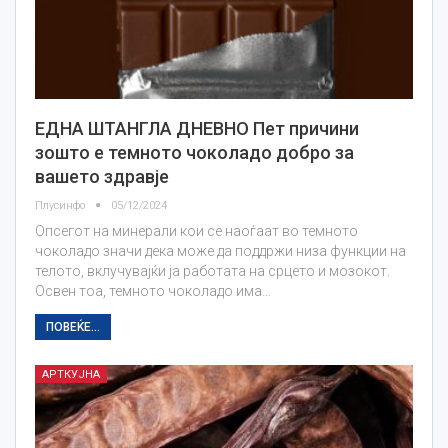
ЕДНА ШТАНГЛА ДНЕВНО Пет причини
зошто е темното чоколадо добро за
вашето здравје
Плусинфо
05/12/2024
Опсегот на минерали кои се наоѓаат во темното
чоколадо значи дека може да поддржи низа функции на
телото, вклучувајќи ја работата на срцето и мозокот.
Освен тоа, темното чоколадо има…
ПОВЕЌЕ...
АРТКУЈНА