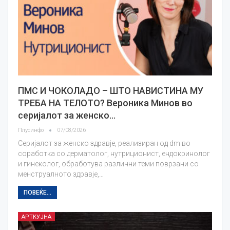
ПМС И ЧОКОЛАДО – ШТО НАВИСТИНА МУ
ТРЕБА НА ТЕЛОТО? Вероника Минов во
серијалот за женско…
Плусинфо
07/08/2026
Серијалот за женско здравје, реализиран од dm во
соработка со дерматолог, нутриционист, ендокринолог
и гинеколог, обработува различни теми поврзани со
менструалното здравје,…
ПОВЕЌЕ...
АРТКУЈНА