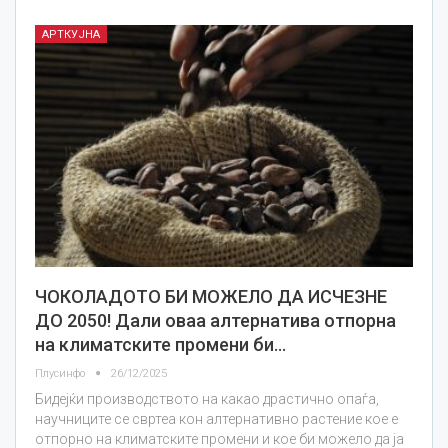
АРТКУЈНА
ЧОКОЛАДОТО БИ МОЖЕЛО ДА ИСЧЕЗНЕ
ДО 2050! Дали оваа алтернатива отпорна
на климатските промени би…
Плусинфо
26/12/2025
Бидејќи производството на какао драстично опаѓа,
научниците се свртеа кон алтернативно растение кое е
отпорно на климатските промени и кое би можело да ја