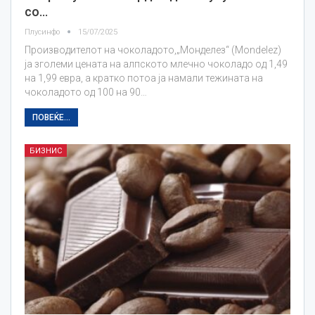
со…
Плусинфо
15/07/2025
Производителот на чоколадото,„Монделез“ (Mondelez)
ја зголеми цената на алпското млечно чоколадо од 1,49
на 1,99 евра, а кратко потоа ја намали тежината на
чоколадото од 100 на 90…
ПОВЕЌЕ...
БИЗНИС