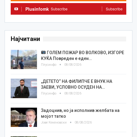
Plusinfomk
Subscribe
Subscribe
Најчитани
ГОЛЕМ ПОЖАР ВО ВОЛКОВО, ИЗГОРЕ
КУЌА Повреден е еден…
Плусинфо
08/08/2026
„ДЕТЕТО“ НА ФИЛИПЧЕ Е ВНУК НА
ЗАЕВИ, УСЛОВНО ОСУДЕН НА…
Плусинфо
08/08/2026
Задоцнив, но ја исполнив желбата на
мојот татко
Јове Кекеновски
08/08/2026