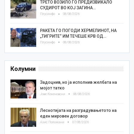
ТРЕТО ВОЗИЛО ГО ПРЕДИЗВИКАЛО
СУДИРОТ ВО КОЈ ЗАГИНА…
Плусинфо
08/08/2026
РАКЕТА ГО ПОГОДИ ХЕРМЕЛИНОТ, НА
„ТИГРИТЕ“ ИМ ТЕЧЕШЕ КРВ ОД…
Плусинфо
08/08/2026
Колумни
Задоцнив, но ја исполнив желбата на
мојот татко
Јове Кекеновски
08/08/2026
Леснотијата на разградувањетото на
еден мировен договор
Азис Положани
07/08/2026