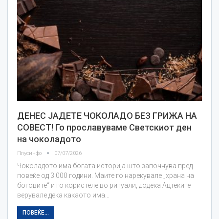
ДЕНЕС ЈАДЕТЕ ЧОКОЛАДО БЕЗ ГРИЖА НА
СОВЕСТ! Го прославуваме Светскиот ден
на чоколадото
Плусинфо
07/07/2026
Чоколадото има богата историја што започнува пред
повеќе од 3.000 години. Маите го нарекувале „храна на
боговите“ и го користеле во ритуали, додека Ацтеките
верувале дека какаото има…
ПОВЕЌЕ...