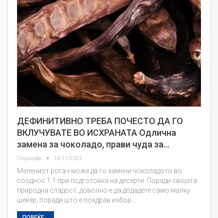
ДЕФИНИТИВНО ТРЕБА ПОЧЕСТО ДА ГО
ВКЛУЧУВАТЕ ВО ИСХРАНАТА Одлична
замена за чоколадо, прави чуда за…
Плусинфо
16/11/2023
Мелениот рогач може да го замени чоколадото во
сооднос 1:1 при подготовка на десерти. Поради својата
природна сладост, доволно е да додадете само малку
шеќер, поради што е поздрав избор…
ПОВЕЌЕ...