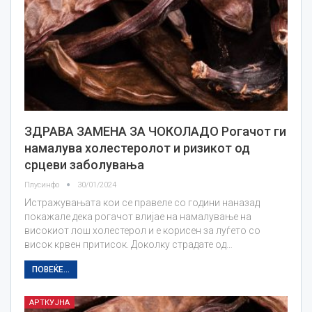
ЗДРАВА ЗАМЕНА ЗА ЧОКОЛАДО Рогачот ги
намалува холестеролот и ризикот од
срцеви заболувања
Плусинфо
30/01/2024
Истражувањата кои се правеле со години наназад
покажале дека рогачот влијае на намалување на
високиот лош холестерол и е корисен за луѓето со
висок крвен притисок. Доколку страдате од…
ПОВЕЌЕ...
АРТКУЈНА