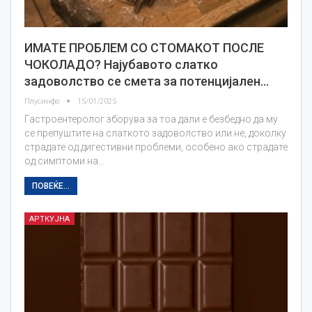
ИМАТЕ ПРОБЛЕМ СО СТОМАКОТ ПОСЛЕ
ЧОКОЛАДО? Најубавото слатко
задоволство се смета за потенцијален…
Плусинфо
15/01/2025
Гастроентеролог зборува за тоа дали е безбедно да му
се препуштите на слаткото задоволство или не, доколку
страдате од дигестивни проблеми, особено ако страдате
од симптоми на…
ПОВЕЌЕ...
АРТКУЈНА