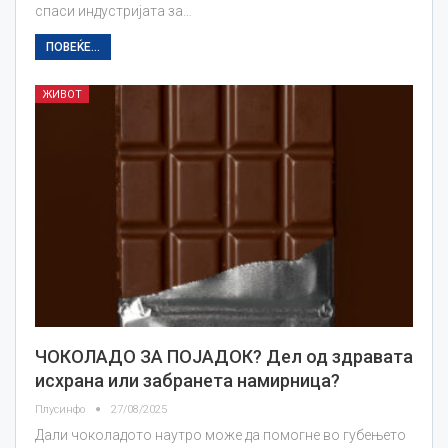
спаси индустријата за…
ПОВЕЌЕ...
ЖИВОТ
ЧОКОЛАДО ЗА ПОЈАДОК? Дел од здравата
исхрана или забранета намирница?
Плусинфо
27/08/2025
Дали чоколадото наутро може да помогне во губењето