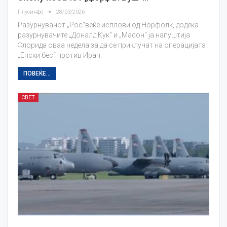
Плусинфо
28/03/2026
Разурнувачот „Рос“веќе исплови од Норфолк, додека
разурнувачите „Доналд Кук“ и „Масон“ ја напуштија
Флорида оваа недела за да се приклучат на операцијата
„Епски бес“ против Иран.
ПОВЕЌЕ...
СВЕТ