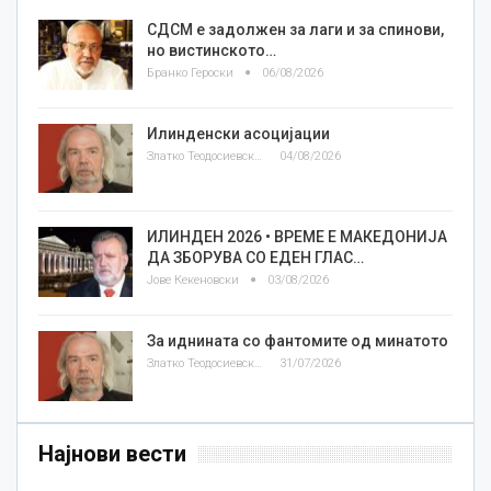
СДСМ е задолжен за лаги и за спинови,
но вистинското…
Бранко Героски
06/08/2026
Илинденски асоцијации
Златко Теодосиевски
04/08/2026
ИЛИНДЕН 2026 • ВРЕМЕ Е МАКЕДОНИЈА
ДА ЗБОРУВА СО ЕДЕН ГЛАС…
Јове Кекеновски
03/08/2026
За иднината со фантомите од минатото
Златко Теодосиевски
31/07/2026
Најнови вести