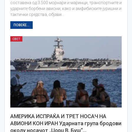
составена од 3.500 морнари и маринци, транспортните и
ударните борбени авиони, како и амфибиските јуришни и
тактички средства, објави…
ПОВЕЌЕ...
СВЕТ
АМЕРИКА ИСПРАЌА И ТРЕТ НОСАЧ НА
АВИОНИ КОН ИРАН Ударната група бродови
околу носачот „Џорџ В. Буш“…