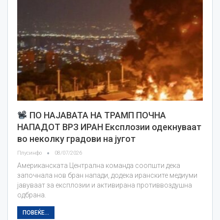
ПО НАЈАВАТА НА ТРАМП ПОЧНА
НАПАДОТ ВРЗ ИРАН Експлозии одекнуваат
во неколку градови на југот
Плусинфо
08/07/2026
Американската Централна команда соопшти дека
започнала нов бран напади, додека иранските медиуми
јавуваат за експлозии и активирана противвоздушна
одбрана.
ПОВЕЌЕ...