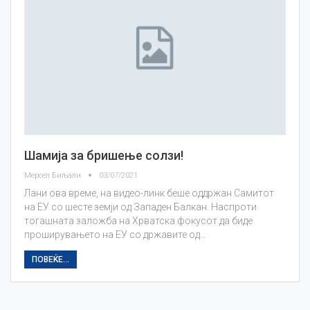
Шамија за бришење солзи!
Мерсел Биљали
03/07/2021
Лани ова време, на видео-линк беше оддржан Самитот
на ЕУ со шесте земји од Западен Балкан. Наспроти
тогашната заложба на Хрватска фокусот да биде
проширувањето на ЕУ со државите од…
ПОВЕЌЕ...