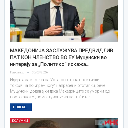
МАКЕДОНИЈА ЗАСЛУЖУВА ПРЕДВИДЛИВ
ПАТ КОН ЧЛЕНСТВО ВО ЕУ Муцунски во
интервју за „Политико“ искажа…
Плусинфо
06/08/2026
Идејата за измена на Уставот стана политички
токсична по „премногу“ направени отстапки, рече
Муцунски, додавајќи дека Македонците се уморни од
постојаното „поместување на целта“ и не…
ПОВЕЌЕ...
КОЛУМНИ