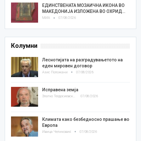
ЕДИНСТВЕНАТА МОЗАИЧНА ИКОНА ВО
МАКЕДОНИЈА ИЗЛОЖЕНА ВО ОХРИД…
МИА
07/08/2026
Колумни
Леснотијата на разградувањетото на
еден мировен договор
Азис Положани
07/08/2026
Исправена земја
Златко Теодосиевски
07/08/2026
Климата како безбедносно прашање во
Европа
Ивица Челиковиќ
07/08/2026