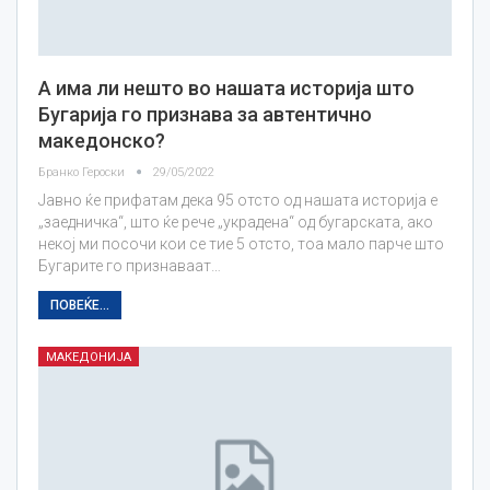
А има ли нешто во нашата историја што
Бугарија го признава за автентично
македонско?
Бранко Героски
29/05/2022
Јавно ќе прифатам дека 95 отсто од нашата историја е
„заедничка“, што ќе рече „украдена“ од бугарската, ако
некој ми посочи кои се тие 5 отсто, тоа мало парче што
Бугарите го признаваат…
ПОВЕЌЕ...
МАКЕДОНИЈА