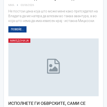
МИА
03/06/2026
Не постои цена која што може мене како претседател на
Владата да ме натера да влезам во таква авантура, а во
која што нема да има извесен крај - истакна Мицкоски.
ПОВЕЌЕ...
МАКЕДОНИЈА
ИСПОЛНЕТЕ ГИ ОБВРСКИТЕ, САМИ СЕ