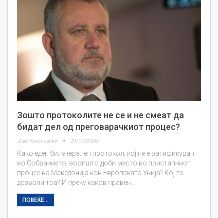
Зошто протоколите не се и не смеат да
бидат дел од преговарачкиот процес?
Јове Кекеновски
29/07/2026
Како еден билатерален протокол, кој не е ратификуван
во Собранието, воопшто доби место во пристапниот
процес на Македонија кон Европската Унија? Кој го
дозволи тоа? И преку каков правен…
ПОВЕЌЕ...