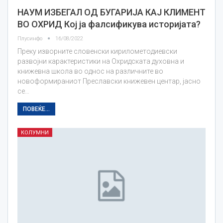
НАУМ ИЗБЕГАЛ ОД БУГАРИЈА КАЈ КЛИМЕНТ
ВО ОХРИД Кој ја фалсификува историјата?
Плусинфо
16/08/2022
Преку изворните словенски кирилометодиевски
развојни карактеристики на Охридската духовна и
книжевна школа во однос на различните во
новоформираниот Преславски книжевен центар, јасно
се…
ПОВЕЌЕ...
КОЛУМНИ