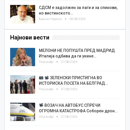
СДСМ е задолжен за лаги и за спинови,
но вистинското…
Бранко Героски
06/08/2026
Најнови вести
МЕЛОНИ НЕ ПОПУШТА ПРЕД МАДРИД
Италија одбива да ги укине…
Плусинфо
07/08/2026
ЗЕЛЕНСКИ ПРИСТИГНА ВО
ИСТОРИСКА ПОСЕТА НА БЕЛГРАД…
Плусинфо
07/08/2026
ВОЗАЧ НА АВТОБУС СПРЕЧИ
ОГРОМНА КАТАСТРОФА Соборен дрон…
Плусинфо
07/08/2026