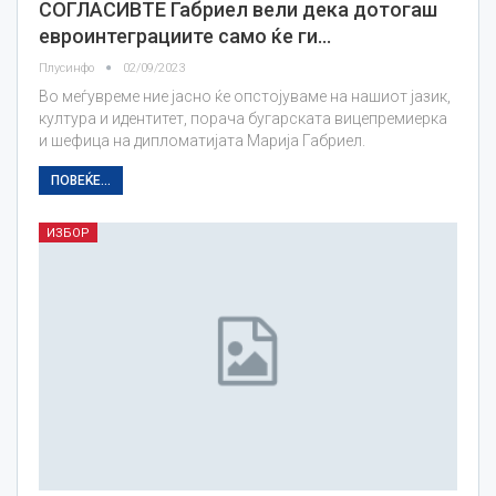
СОГЛАСИВТЕ Габриел вели дека дотогаш
евроинтеграциите само ќе ги…
Плусинфо
02/09/2023
Во меѓувреме ние јасно ќе опстојуваме на нашиот јазик,
култура и идентитет, порача бугарската вицепремиерка
и шефица на дипломатијата Марија Габриел.
ПОВЕЌЕ...
ИЗБОР