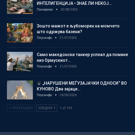
ИНТЕЛИГЕНЦИЈА • ЗНАЕ ЛИ НЕКОЈ…
Панорама
02/08/2026
Зошто мажот е љубоморен на момчето
што одржува базени?
Плусинфо
21/07/2026
Само македонски танкер успеал да помине
низ Ормускиот…
Плусинфо
21/07/2026
„НАРУШЕНИ МЕЃУЗАЈАЧКИ ОДНОСИ“ ВО
КУНОВО Два зајаци…
Плусинфо
24/05/2026
ПРЕТХОДНО
СЛЕДНО
1 of 169