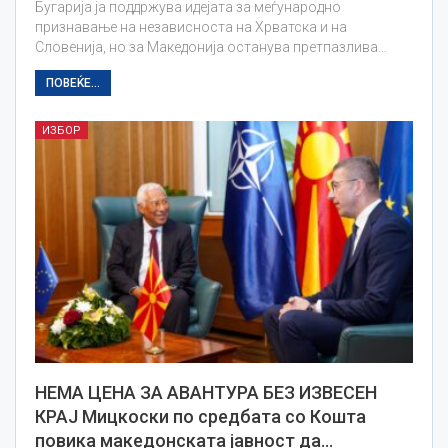
Бугарија ја поддржува идејата за меѓународно
признавање на независноста на Хрватска и на
Словенија, но за Македонија останува претпазлива…
ПОВЕЌЕ...
ИЗБОР
НЕМА ЦЕНА ЗА АВАНТУРА БЕЗ ИЗВЕСЕН
КРАЈ Мицкоски по средбата со Кошта
повика македонската јавност да…