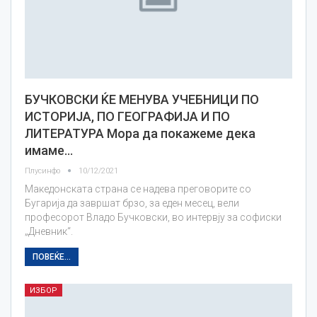
БУЧКОВСКИ ЌЕ МЕНУВА УЧЕБНИЦИ ПО
ИСТОРИЈА, ПО ГЕОГРАФИЈА И ПО
ЛИТЕРАТУРА Мора да покажеме дека
имаме…
Плусинфо
10/12/2021
Македонската страна се надева преговорите со
Бугарија да завршат брзо, за еден месец, вели
професорот Владо Бучковски, во интервју за софиски
„Дневник“.
ПОВЕЌЕ...
ИЗБОР