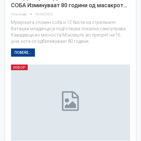
СОБА Изминуваат 80 години од масакрот…
Плусинфо
19/04/2023
Музејската спомен соба и 12 бисти на стреланите
Ваташки младинци ја подготвува локална самоуправа
Кавадарци во месноста Моклиште, во пресрет на 16
јуни, кога се одбележуваат 80 години…
ПОВЕЌЕ...
ИЗБОР