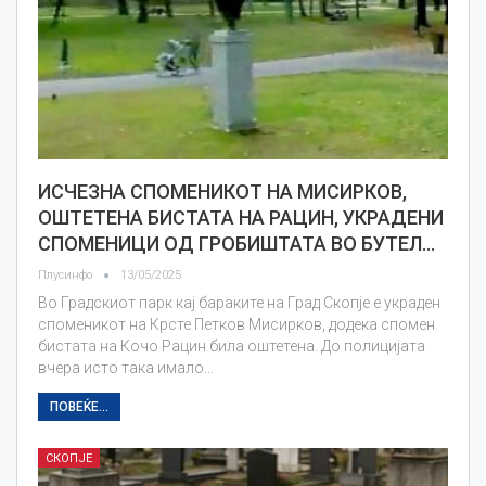
ИСЧЕЗНА СПОМЕНИКОТ НА МИСИРКОВ,
ОШТЕТЕНА БИСТАТА НА РАЦИН, УКРАДЕНИ
СПОМЕНИЦИ ОД ГРОБИШТАТА ВО БУТЕЛ…
Плусинфо
13/05/2025
Во Градскиот парк кај бараките на Град Скопје е украден
споменикот на Крсте Петков Мисирков, додека спомен
бистата на Кочо Рацин била оштетена. До полицијата
вчера исто така имало…
ПОВЕЌЕ...
СКОПЈЕ