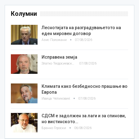
Колумни
Леснотијата на разградувањетото на
еден мировен договор
Азис Положани
07/08/2026
Исправена земја
Златко Теодосиевски
07/08/2026
Климата како безбедносно прашање во
Европа
Ивица Челиковиќ
07/08/2026
СДСМ е задолжен за лаги и за спинови,
но вистинското…
Бранко Героски
06/08/2026