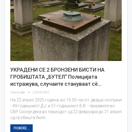
УКРАДЕНИ СЕ 2 БРОНЗЕНИ БИСТИ НА
ГРОБИШТАТА „БУТЕЛ“ Полицијата
истражува, случаите стануваат сѐ…
Плусинфо
23/04/2025
На 22 април 2025 година, во 10.00 часот, двајца скопјани
- 49-годишниот Д.Ј. и 51-годишниот Б.В. - пријавиле во
СВР Скопје дека во периодот од 22 февруари до 21 април
од гробишта биле…
ПОВЕЌЕ...