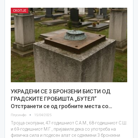
СКОПЈЕ
УКРАДЕНИ СЕ 3 БРОНЗЕНИ БИСТИ ОД
ГРАДСКИТЕ ГРОБИШТА „БУТЕЛ“
Отстранети се од гробните места со…
Плусинфо
15/04/2025
Tројца скопјани, 47-годишниот С.А.М., 68-годишниот С.Ш.
и 69-годишниот М.Г., пријавиле дека со употреба на
физичка сила и подесен алат се одземени 3 бронзени