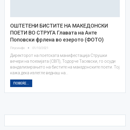
ОШТЕТЕНИ БИСТИТЕ НА МАКЕДОНСКИ
ПОЕТИ ВО СТРУГА Главата на Анте
Поповски фрлена во езерото (ФОТО)
Плусинфо
01/10/2021
Директорот на поетската манифестација Струшки
вечери на поезијата (СВП), Тодорче Тасевски, го осуди
вандализирањето на бистите на македонските поети. Тој
кажа дека излегле веднаш на…
ПОВЕЌЕ...