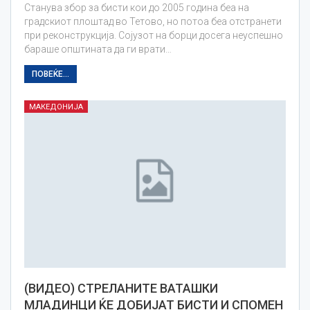
Станува збор за бисти кои до 2005 година беа на
градскиот плоштад во Тетово, но потоа беа отстранети
при реконструкција. Сојузот на борци досега неуспешно
бараше општината да ги врати…
ПОВЕЌЕ...
МАКЕДОНИЈА
(ВИДЕО) СТРЕЛАНИТЕ ВАТАШКИ
МЛАДИНЦИ ЌЕ ДОБИЈАТ БИСТИ И СПОМЕН