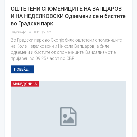
ОШТЕТЕНИ СПОМЕНИЦИТЕ НА ВАПЦАРОВ
И НА НЕДЕЛКОВСКИ Одземени се и бистите
во Градски парк
Плусинфо
03/10/2022
Во Градски парк во Скопје биле оштетени спомениците
на Коле Неделковски и Никола Вапцаров, а биле
одземени и бистите од спомениците. Вандализмот е
пријавен во 09.25 часот во СВР…
ПОВЕЌЕ...
МАКЕДОНИЈА