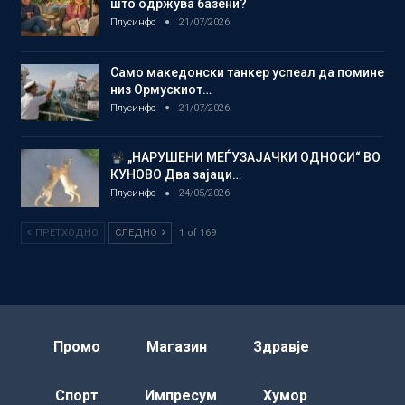
што одржува базени?
Плусинфо
21/07/2026
Само македонски танкер успеал да помине
низ Ормускиот…
Плусинфо
21/07/2026
„НАРУШЕНИ МЕЃУЗАЈАЧКИ ОДНОСИ“ ВО
КУНОВО Два зајаци…
Плусинфо
24/05/2026
ПРЕТХОДНО
СЛЕДНО
1 of 169
Промо
Магазин
Здравје
Спорт
Импресум
Хумор