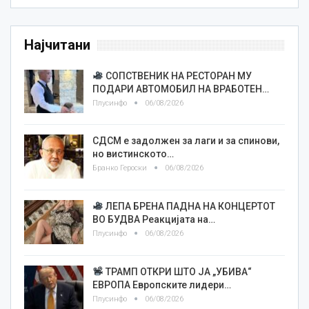
Најчитани
СОПСТВЕНИК НА РЕСТОРАН МУ
ПОДАРИ АВТОМОБИЛ НА ВРАБОТЕН…
Плусинфо
06/08/2026
СДСМ е задолжен за лаги и за спинови,
но вистинското…
Бранко Героски
06/08/2026
ЛЕПА БРЕНА ПАДНА НА КОНЦЕРТОТ
ВО БУДВА Реакцијата на…
Плусинфо
06/08/2026
ТРАМП ОТКРИ ШТО ЈА „УБИВА“
ЕВРОПА Европските лидери…
Плусинфо
06/08/2026