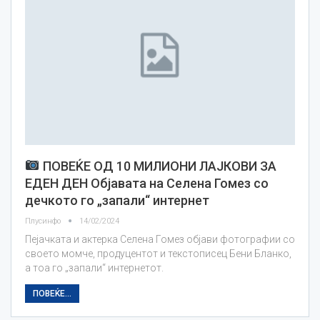
ПОВЕЌЕ ОД 10 МИЛИОНИ ЛАЈКОВИ ЗА
ЕДЕН ДЕН Објавата на Селена Гомез со
дечкото го „запали“ интернет
Плусинфо
14/02/2024
Пејачката и актерка Селена Гомез објави фотографии со
своето момче, продуцентот и текстописец Бени Бланко,
а тоа го „запали“ интернетот.
ПОВЕЌЕ...