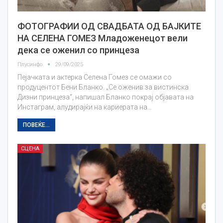
ФОТОГРАФИИ ОД СВАДБАТА ОД БАЈКИТЕ
НА СЕЛЕНА ГОМЕЗ Младоженецот вели
дека се оженил со принцеза
Плусинфо
29/09/2025
Пејачката и актерка Селена Гомез се омажи со
продуцентот Бени Бланко. „Се оженив за вистинска
Дизни принцеза“, напишал Бланко покрај објавата на
Инстаграм, алудирајќи на кариерата на…
ПОВЕЌЕ...
СЦЕНА