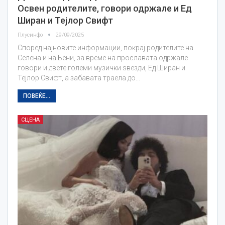
Освен родителите, говори одржале и Ед
Ширан и Тејлор Свифт
Плусинфо
29/09/2025
Според најновите информации, покрај родителите на
Селена и на Бени, за време на прославата одржале
говори и двете големи музички ѕвезди, Ед Ширан и
Тејлор Свифт, а забавата траела до…
ПОВЕЌЕ...
СЦЕНА