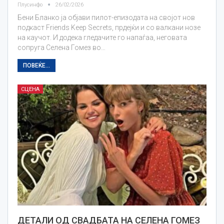
Плусинфо
26/02/2026
Бени Бланко ja објави пилот-епизодата на својот нов
подкаст Friends Keep Secrets, прдејќи и со валкани нозе
на каучот. И додека гледачите го напаѓаа, неговата
сопруга Селена Гомез во…
ПОВЕЌЕ...
СЦЕНА
ДЕТАЛИ ОД СВАДБАТА НА СЕЛЕНА ГОМЕЗ