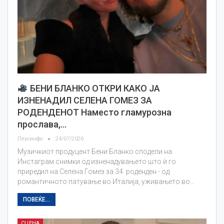
БЕНИ БЛАНКО ОТКРИ КАКО ЈА
ИЗНЕНАДИЛ СЕЛЕНА ГОМЕЗ ЗА
РОДЕНДЕНОТ Наместо гламурозна
прослава,…
Плусинфо
24/07/2026
Музичкиот продуцент Бени Бланко сподели на
Инстаграм снимки од изненадувањето што ѝ го
приредил на Селена Гомез за 34. роденден - од
романтичното патување во Италија, уживањето во…
ПОВЕЌЕ...
СЦЕНА