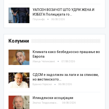
УАПСЕН ВОЗАЧОТ ШТО УДРИ ЖЕНА И
ИЗБЕГА Полицијата го…
Плусинфо
06/08/2026
Колумни
Климата како безбедносно прашање во
Европа
Ивица Челиковиќ
07/08/2026
СДСМ е задолжен за лаги и за спинови,
но вистинското…
Бранко Героски
06/08/2026
Илинденски асоцијации
Златко Теодосиевски
04/08/2026