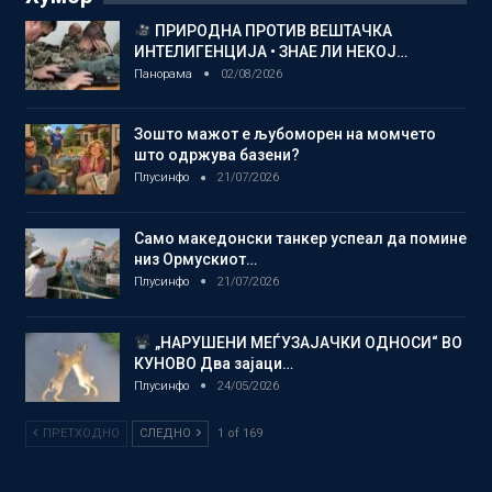
ПРИРОДНА ПРОТИВ ВЕШТАЧКА
ИНТЕЛИГЕНЦИЈА • ЗНАЕ ЛИ НЕКОЈ…
Панорама
02/08/2026
Зошто мажот е љубоморен на момчето
што одржува базени?
Плусинфо
21/07/2026
Само македонски танкер успеал да помине
низ Ормускиот…
Плусинфо
21/07/2026
„НАРУШЕНИ МЕЃУЗАЈАЧКИ ОДНОСИ“ ВО
КУНОВО Два зајаци…
Плусинфо
24/05/2026
ПРЕТХОДНО
СЛЕДНО
1 of 169