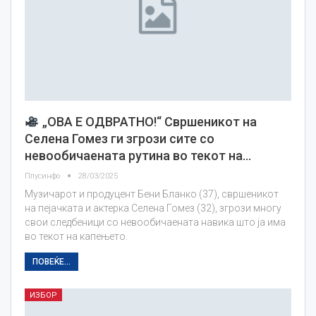
„ОВА Е ОДВРАТНО!“ Свршеникот на
Селена Гомез ги згрози сите со
невообичаената рутина во текот на…
Плусинфо
28/03/2025
Музичарот и продуцент Бени Бланко (37), свршеникот
на пејачката и актерка Селена Гомез (32), згрози многу
свои следбеници со невообичаената навика што ја има
во текот на капењето.
ПОВЕЌЕ...
ИЗБОР