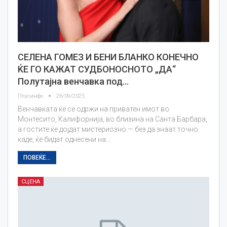
СЕЛЕНА ГОМЕЗ И БЕНИ БЛАНКО КОНЕЧНО
ЌЕ ГО КАЖАТ СУДБОНОСНОТО „ДА“
Полутајна венчавка под…
Плусинфо
26/09/2025
Венчавката ќе се одржи на приватен имот во
Монтесито, Калифорнија, во близина на Санта Барбара,
а гостите ќе дојдат мистериозно — без да знаат точно
каде, ќе бидат однесени на…
ПОВЕЌЕ...
СЦЕНА