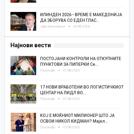
ИЛИНДЕН 2026 • ВРЕМЕ Е МАКЕДОНИЈА
ДА ЗБОРУВА СО ЕДЕН ГЛАС…
Јове Кекеновски
03/08/2026
Најнови вести
ПОСТОЈАНИ КОНТРОЛИ НА ОТКУПНИТЕ
ПУНКТОВИ ЗА ПИПЕРКИ Се…
Плусинфо
07/08/2026
17 НОВИ ВРАБОТЕНИ ВО ЛОГИСТИЧКИОТ
ЦЕНТАР НА ЛИДЛ ВО…
Плусинфо
07/08/2026
КОЈ Е МОЌНИОТ МИЛИОНЕР ШТО ЈА
ОСВОИ НИКОЛ КИДМАН? Мајкл…
Плусинфо
07/08/2026