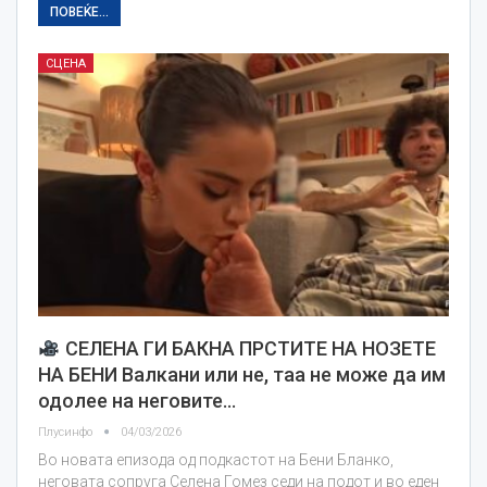
ПОВЕЌЕ...
СЦЕНА
СЕЛЕНА ГИ БАКНА ПРСТИТЕ НА НОЗЕТЕ
НА БЕНИ Валкани или не, таа не може да им
одолее на неговите…
Плусинфо
04/03/2026
Во новата епизода од подкастот на Бени Бланко,
неговата сопруга Селена Гомез седи на подот и во еден