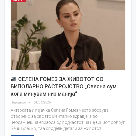
СЕЛЕНА ГОМЕЗ ЗА ЖИВОТОТ СО
БИПОЛАРНО РАСТРОЈСТВО „Свесна сум
кога минувам низ манија“
Плусинфо
01/04/2026
Актерката и пејачка Селена Гомез често зборува
отворено за своето ментално здравје, а во
неодамнешна епизода од подкастот на нејзиниот сопруг
Бени Бланко, таа сподели детали за животот…