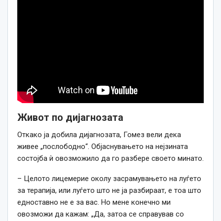
Живот по дијагнозата
Откако ја добила дијагнозата, Гомез вели дека
живее „послободно“.
Објаснувањето на нејзината
состојба ѝ овозможило да го разбере своето минато.
– Целото лицемерие околу засрамувањето на луѓето
за терапија, или луѓето што не ја разбираат, е тоа што
едноставно не е за вас.
Но мене конечно ми
овозможи да кажам: „Да, затоа се справував со