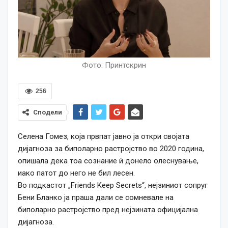
Фото: Принтскрин
256
Сподели
Селена
Гомез, која првпат јавно ја откри својата
дијагноза за биполарно растројство во 2020 година,
опишала дека тоа сознание ѝ донело олеснување,
иако патот до него не бил лесен.
Во подкастот „Friends Keep Secrets“, нејзиниот сопруг
Бени Бланко ја праша дали се сомневале на
биполарно растројство пред нејзината официјална
дијагноза.