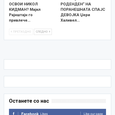
ОСВОИ НИКОЛ
РОДЕНДЕН“ НА
КИДМАН? Мајкл
ПОРАНЕШНАТА СПАЈС
Рајнштајн го
ДЕВОЈКА Џери
привлече…
Халивел…
ПРЕТХОДНО
СЛЕДНО
Останете со нас
Facebook
Likes
Like our page