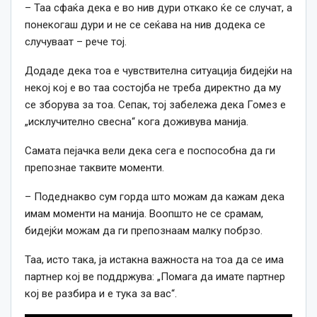
– Таа сфаќа дека е во нив дури откако ќе се случат, а
понекогаш дури и не се сеќава на нив додека се
случуваат – рече тој.
Додаде дека тоа е чувствителна ситуација бидејќи на
некој кој е во таа состојба не треба директно да му
се зборува за тоа.
Сепак, тој забележа дека Гомез е
„исклучително свесна“ кога доживува манија.
Самата пејачка вели дека сега е поспособна да ги
препознае таквите моменти.
– Подеднакво сум горда што можам да кажам дека
имам моменти на манија.
Воопшто не се срамам,
бидејќи можам да ги препознаам малку побрзо.
Таа, исто така, ја истакна важноста на тоа да се има
партнер кој ве поддржува: „Помага да имате партнер
кој ве разбира и е тука за вас“.