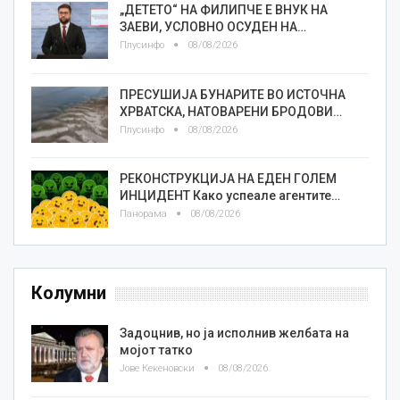
„ДЕТЕТО“ НА ФИЛИПЧЕ Е ВНУК НА
ЗАЕВИ, УСЛОВНО ОСУДЕН НА…
Плусинфо
08/08/2026
ПРЕСУШИЈА БУНАРИТЕ ВО ИСТОЧНА
ХРВАТСКА, НАТОВАРЕНИ БРОДОВИ…
Плусинфо
08/08/2026
РЕКОНСТРУКЦИЈА НА ЕДЕН ГОЛЕМ
ИНЦИДЕНТ Како успеале агентите…
Панорама
08/08/2026
Колумни
Задоцнив, но ја исполнив желбата на
мојот татко
Јове Кекеновски
08/08/2026