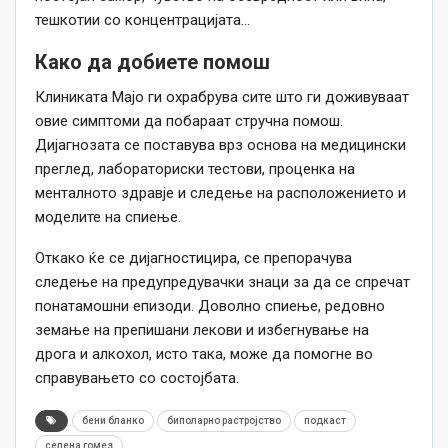
тешкотии со концентрацијата…
Како да добиете помош
Клиниката Мајо ги охрабрува сите што ги доживуваат
овие симптоми да побараат стручна помош.
Дијагнозата се поставува врз основа на медицински
преглед, лабораториски тестови, проценка на
менталното здравје и следење на расположението и
моделите на спиење.
Откако ќе се дијагностицира, се препорачува
следење на предупредувачки знаци за да се спречат
понатамошни епизоди.
Доволно спиење, редовно
земање на препишани лекови и избегнување на
дрога и алкохол, исто така, може да помогне во
справувањето со состојбата.
бени бланко
биполарно растројство
подкаст
селена гомез