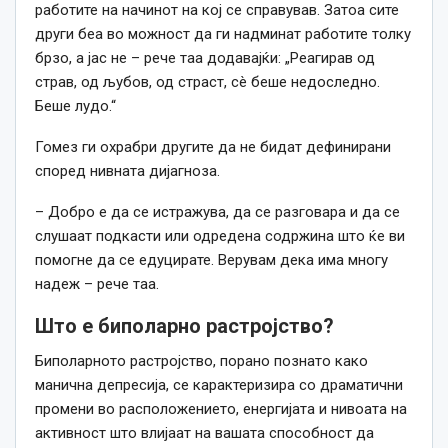
работите на начинот на кој се справував. Затоа сите
други беа во можност да ги надминат работите толку
брзо, а јас не – рече таа
додавајќи: „Реагирав од
страв, од љубов, од страст, сè беше недоследно.
Беше лудо.“
Гомез ги охрабри другите да не бидат дефинирани
според нивната дијагноза.
– Добро е да се истражува, да се разговара и да се
слушаат подкасти или одредена содржина што ќе ви
помогне да се едуцирате. Верувам дека има многу
надеж – рече таа.
Што е биполарно растројство?
Биполарното растројство, порано познато како
манична депресија, се карактеризира со драматични
промени во расположението, енергијата и нивоата на
активност што влијаат на вашата способност да