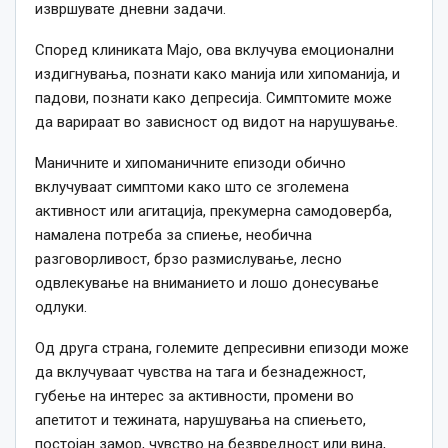
извршувате дневни задачи.
Според клиниката Мајо, ова вклучува емоционални
издигнувања, познати како манија или хипоманија, и
падови, познати како депресија.
Симптомите може
да варираат во зависност од видот на нарушување.
Маничните и хипоманичните епизоди обично
вклучуваат симптоми како што се зголемена
активност или агитација, прекумерна самодоверба,
намалена потреба за спиење, необична
разговорливост, брзо размислување, лесно
одвлекување на вниманието и лошо донесување
одлуки.
Од друга страна, големите депресивни епизоди може
да вклучуваат чувства на тага и безнадежност,
губење на интерес за активности, промени во
апетитот и тежината, нарушувања на спиењето,
постојан замор, чувство на безвредност или вина,