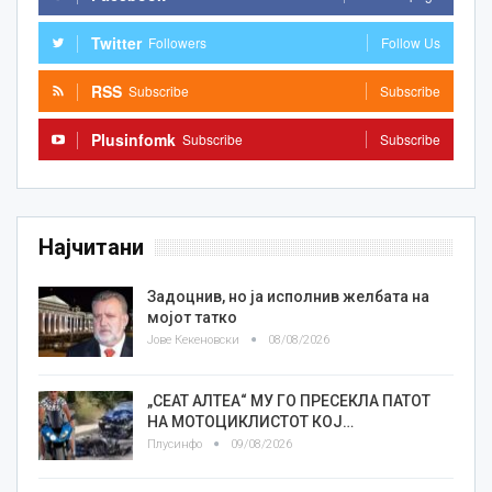
Twitter
Followers
Follow Us
RSS
Subscribe
Subscribe
Plusinfomk
Subscribe
Subscribe
Најчитани
Задоцнив, но ја исполнив желбата на
мојот татко
Јове Кекеновски
08/08/2026
„СЕАТ АЛТЕА“ МУ ГО ПРЕСЕКЛА ПАТОТ
НА МОТОЦИКЛИСТОТ КОЈ…
Плусинфо
09/08/2026