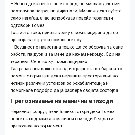
– Знаев дека нешто не е во ред, но мислам дека ми
поставуваа погрешни дијагнози.
Мислам дека луѓето
само нагаѓаа, а јас испробував повеќе терапевти –
одговори Гомез.
Таа, исто така, призна колку е комплицирано да се
препорача стручна помош некому.
– Всушност е навистина тешко да се зборува за овие
работи, па дури и за мене да кажам некому: „Оди на
терапевт.
Сè е толку… комплицирано.
Таа ја нагласи важноста од истрајноста во барањето
помош, откривајќи дека нејзините престојувања во
четири различни установи за рехабилитација ѝ
помогнале подобро да ја разбере својата состојба.
Препознавање на манични епизоди
Нејзиниот сопруг, Бени Бланко, откри дека Гомез
понекогаш доживува манични епизоди без да ги
препознае во тој момент.