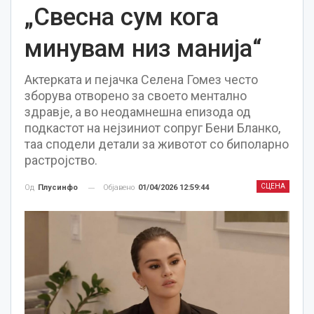
„Свесна сум кога
минувам низ манија“
Актерката и пејачка Селена Гомез често
зборува отворено за своето ментално
здравје, а во неодамнешна епизода од
подкастот на нејзиниот сопруг Бени Бланко,
таа сподели детали за животот со биполарно
растројство.
СЦЕНА
Објавено
01/04/2026 12:59:44
Од
Плусинфо