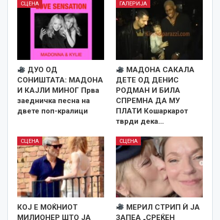
СЦЕНА
ГАЛЕРИЈА
ДУО ОД
МАДОНА САКАЛА
СОНИШТАТА: МАДОНА
ДЕТЕ ОД ДЕНИС
И КАЈЛИ МИНОГ Прва
РОДМАН И БИЛА
заедничка песна на
СПРЕМНА ДА МУ
двете поп-кралици
ПЛАТИ Кошаркарот
тврди дека…
СЦЕНА
СЦЕНА
КОЈ Е МОЌНИОТ
МЕРИЛ СТРИП Ѝ ЈА
МИЛИОНЕР ШТО ЈА
ЗАПЕА „СРЕЌЕН