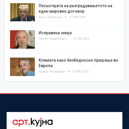
Леснотијата на разградувањетото на
еден мировен договор
Азис Положани
07/08/2026
Исправена земја
Златко Теодосиевски
07/08/2026
Климата како безбедносно прашање во
Европа
Ивица Челиковиќ
07/08/2026