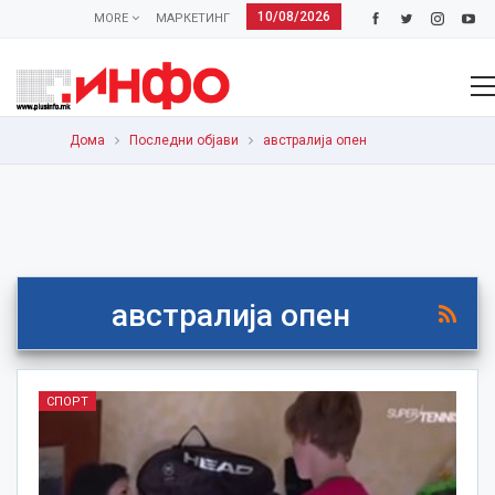
10/08/2026
MORE
МАРКЕТИНГ
Дома
Последни објави
австралија опен
австралија опен
СПОРТ