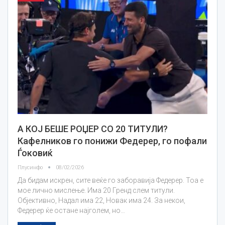
А КОЈ БЕШЕ РОЏЕР СО 20 ТИТУЛИ?
Кафелников го понижи Федерер, го пофали
Ѓоковиќ
Плусинфо
08/02/2026
Да бидам искрен, сите веќе го заборавија Федерер. Тоа е
мое лично мислење. Има 20 Гренд слем титули.
Објективно, Надал има 22, Новак има 24. За некои,
Федерер ќе остане најголем, но…