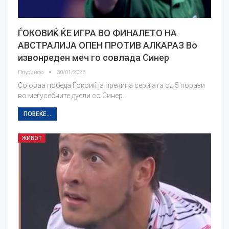
ЃОКОВИЌ ЌЕ ИГРА ВО ФИНАЛЕТО НА
АВСТРАЛИЈА ОПЕН ПРОТИВ АЛКАРАЗ Во
извонреден меч го совлада Синер
Плусинфо
30/01/2026
Со оваа победа Ѓокоиќ ја прекина серијата од 5 порази
во меѓусебните дуели со Синер.
ПОВЕЌЕ...
ЖИВОТ