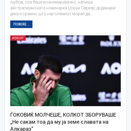
љубов, тоа беше вознемирувачко, напиша
австралијанската новинарка Џорџи Паркер, додавајќи
дека е срамно што најголемиот морал да…
ПОВЕЌЕ...
ИЗБОР
ЃОКОВИЌ МОЛЧЕШЕ, КОЛКОТ ЗБОРУВАШЕ
„Не сакам тоа да му ја земе славата на
Алкараз“