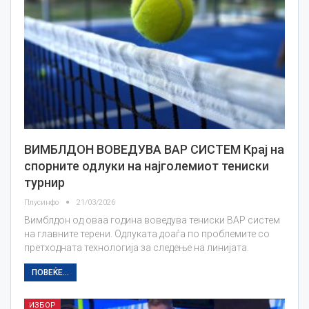
ВИМБЛДОН ВОВЕДУВА ВАР СИСТЕМ Крај на
спорните одлуки на најголемиот тениски
турнир
Плусинфо
21/03/2026
Вимблдон од оваа година воведува тениски ВАР систем
на главните терени. Одлуката доаѓа по проблемите со
претходната технологија за следење на линијата.
ПОВЕЌЕ...
ИЗБОР