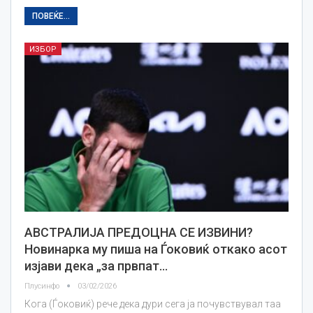
ПОВЕЌЕ...
ИЗБОР
АВСТРАЛИЈА ПРЕДОЦНА СЕ ИЗВИНИ?
Новинарка му пиша на Ѓоковиќ откако асот
изјави дека „за првпат…
Плусинфо
03/02/2026
Кога (Ѓоковиќ) рече дека дури сега ја почувствувал таа