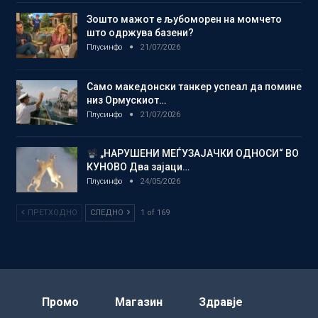
Зошто мажот е љубоморен на момчето
што одржува базени?
Плусинфо
21/07/2026
Само македонски танкер успеал да помине
низ Ормускиот…
Плусинфо
21/07/2026
„НАРУШЕНИ МЕЃУЗАЈАЧКИ ОДНОСИ“ ВО
КУНОВО Два зајаци…
Плусинфо
24/05/2026
ПРЕТХОДНО
СЛЕДНО
1 of 169
Промо
Магазин
Здравје