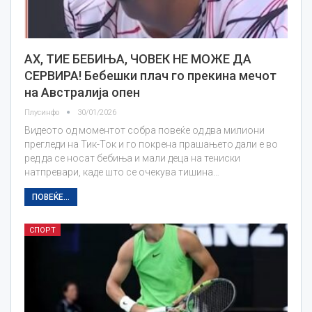
АХ, ТИЕ БЕБИЊА, ЧОВЕК НЕ МОЖЕ ДА
СЕРВИРА! Бебешки плач го прекина мечот
на Австралија опен
Плусинфо
30/01/2026
Видеото од моментот собра повеќе од два милиони
прегледи на Тик-Ток и го покрена прашањето дали е во
ред да се носат бебиња и мали деца на тениски
натпревари, каде што се очекува тишина…
ПОВЕЌЕ...
СПОРТ