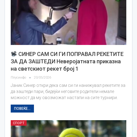
СИНЕР САМ СИ ГИ ПОПРАВАЛ РЕКЕТИТЕ
ЗА ДА ЗАШТЕДИ Неверојатната приказна
на светскиот рекет број 1
Плусинфо
20/05/2026
Јаник Синер откри дека сам си ги нанижувал рекетите за
да заштеди пари, бидејќи неговите родители немале
можност да му овозможат настапи на сите турнири.
ПОВЕЌЕ...
СПОРТ