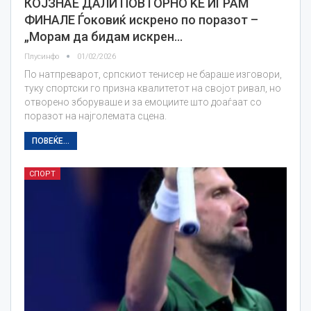
КОЈЗНАЕ ДАЛИ ПОВТОРНО ЌЕ ИГРАМ
ФИНАЛЕ Ѓоковиќ искрено по поразот –
„Морам да бидам искрен…
Плусинфо
01/02/2026
По натпреварот, српскиот тенисер не бараше изговори,
туку спортски го призна квалитетот на својот ривал, но
отворено зборуваше и за емоциите што доаѓаат со
поразот на најголемата сцена.
ПОВЕЌЕ...
СПОРТ