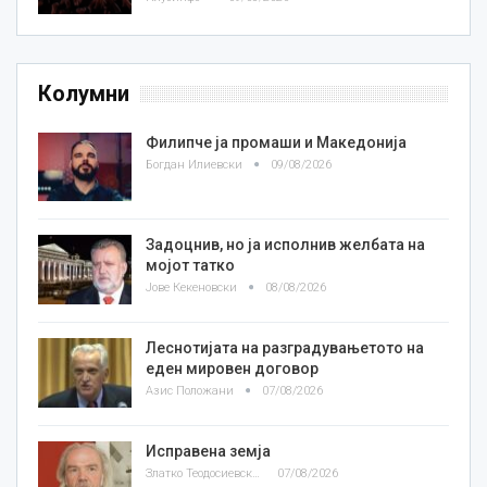
Колумни
Филипче ја промаши и Македонија
Богдан Илиевски
09/08/2026
Задоцнив, но ја исполнив желбата на
мојот татко
Јове Кекеновски
08/08/2026
Леснотијата на разградувањетото на
еден мировен договор
Азис Положани
07/08/2026
Исправена земја
Златко Теодосиевски
07/08/2026