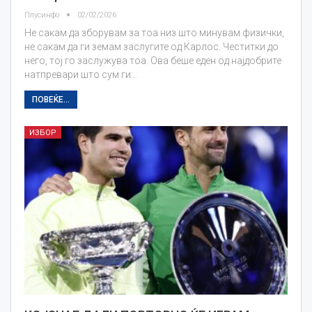
Плусинфо
02/02/2026
Не сакам да зборувам за тоа низ што минувам физички,
не сакам да ги земам заслугите од Карлос. Честитки до
него, тој го заслужува тоа. Ова беше еден од најдобрите
натпревари што сум ги…
ПОВЕЌЕ...
ИЗБОР