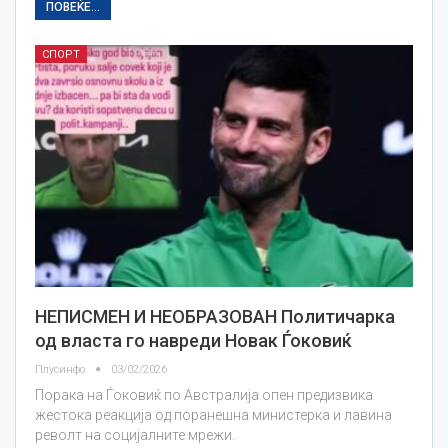
ПОВЕЌЕ...
СПОРТ
НЕПИСМЕН И НЕОБРАЗОВАН Политичарка
од власта го навреди Новак Ѓоковиќ
Плусинфо
03/02/2026
Порака на Ѓоковиќ по Австралија опен предизвика
жестока реакција од поранешна министерка и лавина
револт на социјалните мрежи.