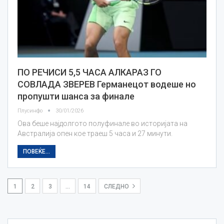
ПО РЕЧИСИ 5,5 ЧАСА АЛКАРАЗ ГО
СОВЛАДА ЗВЕРЕВ Германецот водеше но
пропушти шанса за финале
Плусинфо
30/01/2026
Ова беше најдолгото полуфинале во историјата на
Австралија опен кое траеш 5 часа и 27 минути.
ПОВЕЌЕ...
1
2
3
…
14
СЛЕДНО