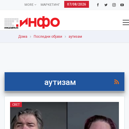
07/08/2026
MORE
МАРКЕТИНГ
Дома
Последни објави
аутизам
аутизам
СВЕТ