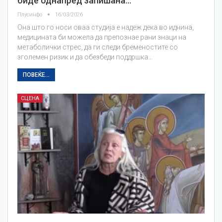
биде однапред запишана…
Плусинфо
16/03/2026
Она што го носи оваа студија е надеж дека во иднина,
медицината би можела да препознае рани знаци на
метаболички стрес, да ги следи бременостите со
зголемен ризик и да обезбеди поддршка…
ПОВЕЌЕ...
СЦЕНА