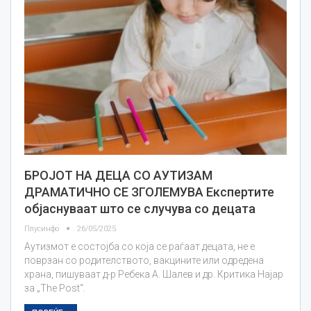
БРОЈОТ НА ДЕЦА СО АУТИЗАМ
ДРАМАТИЧНО СЕ ЗГОЛЕМУВА Експертите
објаснуваат што се случува со децата
Плусинфо
26/05/2025
Аутизмот е состојба со која се раѓаат децата, не е
поврзан со родителството, вакцините или одредена
храна, пишуваат д-р Ребека А. Шалев и др. Критика Најар
за „The Post“.