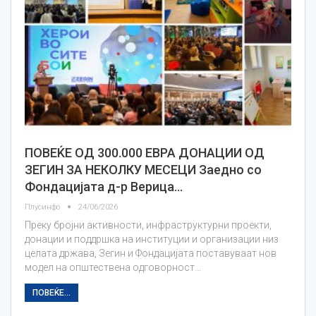
ПОВЕЌЕ ОД 300.000 ЕВРА ДОНАЦИИ ОД
ЗЕГИН ЗА НЕКОЛКУ МЕСЕЦИ Заедно со
Фондацијата д-р Верица…
Плусинфо
24/06/2026
Преку бројни активности, инфраструктурни проекти,
донации и поддршка на институции и организации низ
целата држава, Зегин и Фондацијата поставуваат нов
модел на општествена одговорност…
ПОВЕЌЕ...