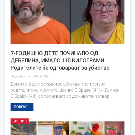
7-ГОДИШНО ДЕТЕ ПОЧИНАЛО ОД
ДЕБЕЛИНА, ИМАЛО 115 КИЛОГРАМИ
Родителите ќе одговараат за убиство
Плусинфо
29/06/2026
Доколку бидат осудени за убиство и за тортура
родителите на момчето, Џесика О'Брајан (41) и Демиен
О'Брајан (40), се соочуваат со доживотен затвор.
ПОВЕЌЕ...
БИЗНИС