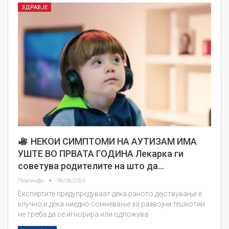
ЗДРАВЈЕ
НЕКОИ СИМПТОМИ НА АУТИЗАМ ИМА
УШТЕ ВО ПРВАТА ГОДИНА Лекарка ги
советува родителите на што да…
Плусинфо
09/06/2026
Eкспертите предупредуваат дека раното дејствување е
клучно и дека ниедно сомневање за развојни тешкотии
не треба да се игнорира или одложува.