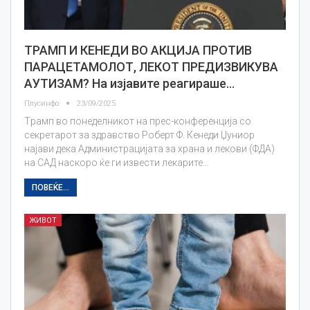
ТРАМП И КЕНЕДИ ВО АКЦИЈА ПРОТИВ
ПАРАЦЕТАМОЛОТ, ЛЕКОТ ПРЕДИЗВИКУВА
АУТИЗАМ? На изјавите реагираше…
Плусинфо
23/09/2025
Tрамп во понеделникот на прес-конференција со
секретарот за здравство Роберт Ф. Кенеди Џуниор
најави дека Администрацијата за храна и лекови (ФДА)
на САД наскоро ќе ги извести лекарите…
ПОВЕЌЕ...
ЖИВОТ