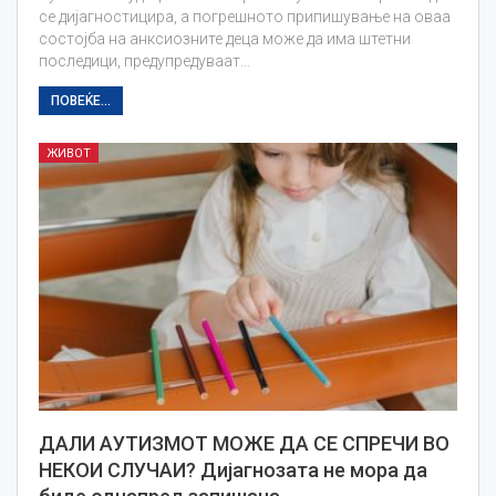
се дијагностицира, а погрешното припишување на оваа
состојба на анксиозните деца може да има штетни
последици, предупредуваат…
ПОВЕЌЕ...
ЖИВОТ
ДАЛИ АУТИЗМОТ МОЖЕ ДА СЕ СПРЕЧИ ВО
НЕКОИ СЛУЧАИ? Дијагнозата не мора да