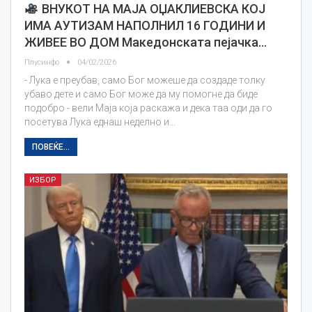
ВНУКОТ НА МАЈА ОЏАКЛИЕВСКА КОЈ
ИМА АУТИЗАМ НАПОЛНИЛ 16 ГОДИНИ И
ЖИВЕЕ ВО ДОМ Македонската пејачка…
Плусинфо
04/02/2026
- Лука е преубав, само Бог можеше да создаде толку
убаво дете и само Бог може да му помогне да биде
подобро - вели Маја која раскажа и дека таа оди да го
посетува Лука еднаш неделно и…
ПОВЕЌЕ...
ИЗБОР