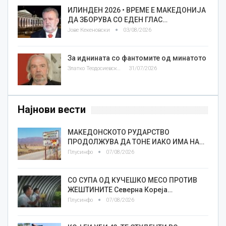
ИЛИНДЕН 2026 • ВРЕМЕ Е МАКЕДОНИЈА
ДА ЗБОРУВА СО ЕДЕН ГЛАС…
Јове Кекеновски
03/08/2026
За иднината со фантомите од минатото
Златко Теодосиевски
31/07/2026
Најнови вести
МАКЕДОНСКОТО РУДАРСТВО
ПРОДОЛЖУВА ДА ТОНЕ ИАКО ИМА НА…
Плусинфо
07/08/2026
СО СУПА ОД КУЧЕШКО МЕСО ПРОТИВ
ЖЕШТИНИТЕ Северна Кореја…
Плусинфо
07/08/2026