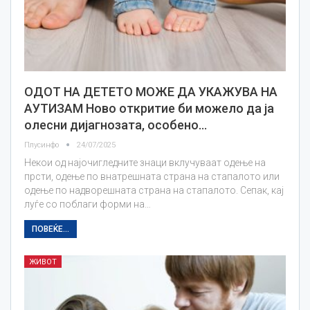
ОДОТ НА ДЕТЕТО МОЖЕ ДА УКАЖУВА НА
АУТИЗАМ Ново откритие би можело да ја
олесни дијагнозата, особено…
Плусинфо
24/07/2025
Некои од најочигледните знаци вклучуваат одење на
прсти, одење по внатрешната страна на стапалото или
одење по надворешната страна на стапалото. Сепак, кај
луѓе со поблаги форми на…
ПОВЕЌЕ...
ЖИВОТ