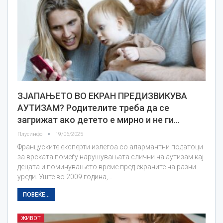
ЗЈАПАЊЕТО ВО ЕКРАН ПРЕДИЗВИКУВА
АУТИЗАМ? Родителите треба да се
загрижат ако детето е мирно и не ги…
Плусинфо
19/06/2025
Француските експерти излегоа со алармантни податоци
за врската помеѓу нарушувањата слични на аутизам кај
децата и поминувањето време пред екраните на разни
уреди. Уште во 2009 година,…
ПОВЕЌЕ...
ЖИВОТ