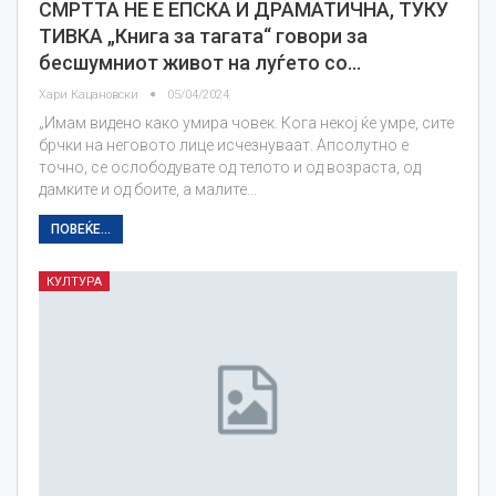
СМРТТА НЕ Е ЕПСКА И ДРАМАТИЧНА, ТУКУ
ТИВКА „Книга за тагата“ говори за
бесшумниот живот на луѓето со…
Хари Кацановски
05/04/2024
„Имам видено како умира човек. Кога некој ќе умре, сите
брчки на неговото лице исчезнуваат. Апсолутно е
точно, се ослободувате од телото и од возраста, од
дамките и од боите, а малите…
ПОВЕЌЕ...
КУЛТУРА