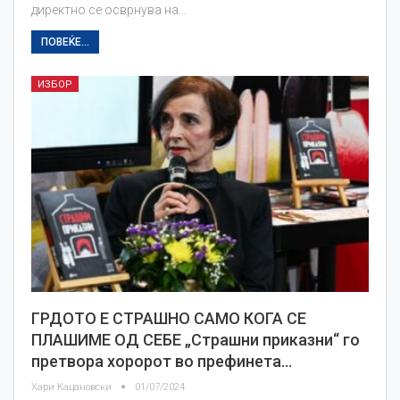
директно се осврнува на…
ПОВЕЌЕ...
ИЗБОР
ГРДОТО Е СТРАШНО САМО КОГА СЕ
ПЛАШИМЕ ОД СЕБЕ „Страшни приказни“ го
претвора хоророт во префинета…
Хари Кацановски
01/07/2024