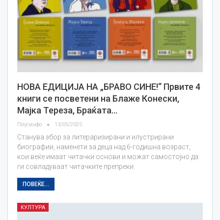
НОВА ЕДИЦИЈА НА „БРАВО СИНЕ!“ Првите 4
книги се посветени на Блаже Конески,
Мајка Тереза, Браќата…
Плусинфо
13/05/2025
Станува збор за литераризирани и илустрирани
биографии, наменети за деца над 6-годишна возраст,
кои веќе имаат читачки основи и можат самостојно да
ги совладуваат читачките препреки.
ПОВЕЌЕ...
КУЛТУРА