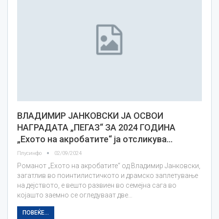
ВЛАДИМИР ЈАНКОВСКИ ЈА ОСВОИ
НАГРАДАТА „ПЕГАЗ“ ЗА 2024 ГОДИНА
„Ехото на акробатите“ ја отсликува…
Плусинфо
02/09/2024
Романот „Ехото на акробатите“ од Владимир Јанковски,
загатлив во поинтилистичкото и драмско заплетување
на дејството, е вешто развиен во семејна сага во
којашто заемно се огледуваат две…
ПОВЕЌЕ...