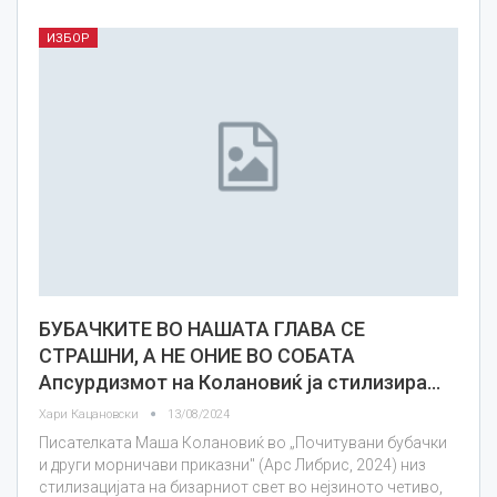
ИЗБОР
БУБАЧКИТЕ ВО НАШАТА ГЛАВА СЕ
СТРАШНИ, А НЕ ОНИЕ ВО СОБАТА
Апсурдизмот на Колановиќ ја стилизира…
Хари Кацановски
13/08/2024
Писателката Маша Колановиќ во „Почитувани бубачки
и други морничави приказни" (Арс Либрис, 2024) низ
стилизацијата на бизарниот свет во нејзиното четиво,