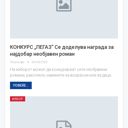
КОНКУРС „ПЕГАЗ“ Се доделува награда за
најдобар необјавен роман
Плусинфо
28/04/2022
На изборот можат да конкурираат сите необјавени
романи, ракописи, наменети за возрасни или за деца.
ПОВЕЌЕ...
ИЗБОР