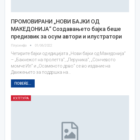
ПРОМОВИРАНИ „НОВИ БАЈКИ ОД
МАКЕДОНИЈА“ Создавањето бајка беше
предизвик за осум автори и илустратори
Плусинфо
01/06/2022
Четирите бајки од едицијата „Нови бајки од Македонија“
– „Бакнежот на пролетта“, „Перуника“, „Сончевото
момче Ил“ и „Осаменото дрво“ се во издание на
Движењето за поддршка на…
ПОВЕЌЕ...
КУЛТУРА