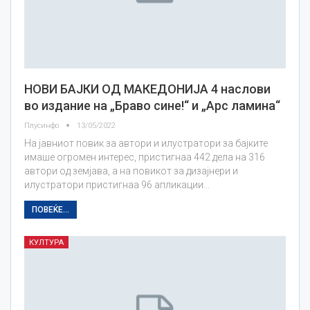
НОВИ БАЈКИ ОД МАКЕДОНИЈА 4 наслови
во издание на „Браво сине!“ и „Арс ламина“
Плусинфо
13/05/2022
На јавниот повик за автори и илустратори за бајките
имаше огромен интерес, пристигнаа 442 дела на 316
автори од земјава, а на повикот за дизајнери и
илустратори пристигнаа 96 апликации…
ПОВЕЌЕ...
КУЛТУРА