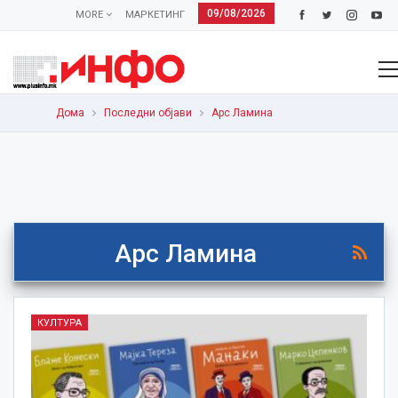
09/08/2026
MORE
МАРКЕТИНГ
Дома
Последни објави
Арс Ламина
Арс Ламина
КУЛТУРА