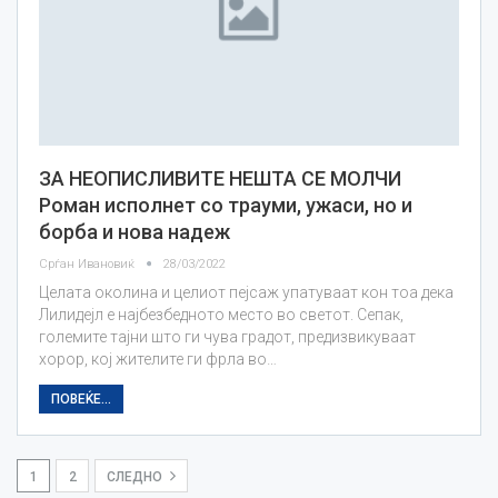
ЗА НЕОПИСЛИВИТЕ НЕШТА СЕ МОЛЧИ
Роман исполнет со трауми, ужаси, но и
борба и нова надеж
Срѓан Ивановиќ
28/03/2022
Целата околина и целиот пејсаж упатуваат кон тоа дека
Лилидејл е најбезбедното место во светот. Сепак,
големите тајни што ги чува градот, предизвикуваат
хорор, кој жителите ги фрла во…
ПОВЕЌЕ...
1
2
СЛЕДНО