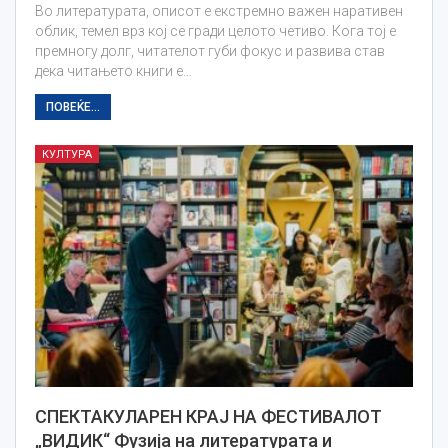
Во литературата, описот е екстремно важен наративен
облик, темел врз кој се гради целото четиво. Кога тој е
премногу долг, читателот губи фокус и развива став
дека читањето книги е…
ПОВЕЌЕ...
КУЛТУРА
СПЕКТАКУЛАРЕН КРАЈ НА ФЕСТИВАЛОТ
„ВИДИК“ Фузија на литературата и