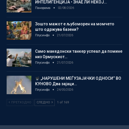
ИНТЕЛИГЕНЦИЈА • ЗНАЕ ЛИ НЕКОЈ…
Панорама
02/08/2026
Зошто мажот е љубоморен на момчето
што одржува базени?
Плусинфо
21/07/2026
Само македонски танкер успеал да помине
низ Ормускиот…
Плусинфо
21/07/2026
„НАРУШЕНИ МЕЃУЗАЈАЧКИ ОДНОСИ“ ВО
КУНОВО Два зајаци…
Плусинфо
24/05/2026
ПРЕТХОДНО
СЛЕДНО
1 of 169