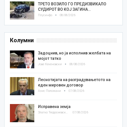
ТРЕТО ВОЗИЛО ГО ПРЕДИЗВИКАЛО
СУДИРОТ ВО КОЈ ЗАГИНА…
Плусинфо
08/08/2026
Колумни
Задоцнив, но ја исполнив желбата на
мојот татко
Јове Кекеновски
08/08/2026
Леснотијата на разградувањетото на
еден мировен договор
Азис Положани
07/08/2026
Исправена земја
Златко Теодосиевски
07/08/2026