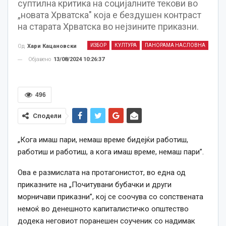
суптилна критика на социјалните текови во
„новата Хрватска" која е бездушен контраст
на старата Хрватска во нејзините приказни.
ИЗБОР
КУЛТУРА
ПАНОРАМА НАСЛОВНА
Од
Хари Кацановски
Објавено
13/08/2024 10:26:37
496
Сподели
„Кога имаш пари, немаш време бидејќи работиш,
работиш и работиш, а кога имаш време, немаш пари”.
Ова е размислата на протагонистот, во една од
приказните на „Почитувани бубачки и други
морничави приказни”, кој се соочува со сопствената
немоќ во денешното капиталистичко општество
додека неговиот поранешен соученик со надимак