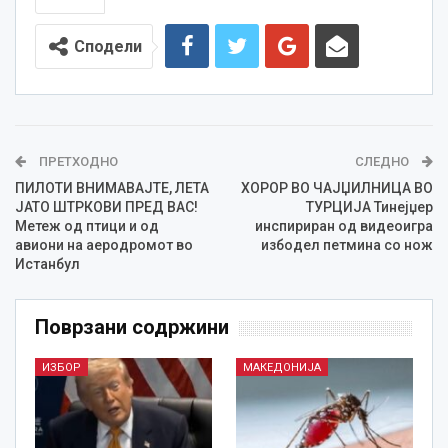
Сподели
ПРЕТХОДНО
СЛЕДНО
ПИЛОТИ ВНИМАВАЈТЕ, ЛЕТА
ХОРОР ВО ЧАЈЏИЛНИЦА ВО
ЈАТО ШТРКОВИ ПРЕД ВАС!
ТУРЦИЈА Тинејџер
Метеж од птици и од
инспириран од видеоигра
авиони на аеродромот во
избодел петмина со нож
Истанбул
Поврзани содржини
ИЗБОР
МАКЕДОНИЈА