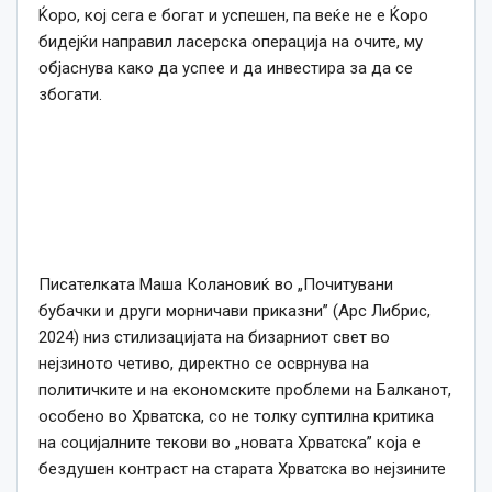
Ќоро, кој сега е богат и успешен, па веќе не е Ќоро
бидејќи направил ласерска операција на очите, му
објаснува како да успее и да инвестира за да се
збогати.
Писателката Маша Колановиќ во „Почитувани
бубачки и други морничави приказни” (Арс Либрис,
2024) низ стилизацијата на бизарниот свет во
нејзиното четиво, директно се осврнува на
политичките и на економските проблеми на Балканот,
особено во Хрватска, со не толку суптилна критика
на социјалните текови во „новата Хрватска” која е
бездушен контраст на старата Хрватска во нејзините