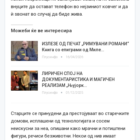
внуците да остават телефон во нејзиниот ковчег и да
ѝ ѕвонат во случај да биде жива.
Можеби ќе ве интересира
ИЗЛЕЗЕ ОД ПЕЧАТ „РИМУВАНИ РОМАНИ“
Книга со епиграми од Миле…
Плусинфо
16/04/2026
ЛИРИЧЕН СПОЈ НА
ДОКУМЕНТАРИСТИКА И МАГИЧЕН
РЕАЛИЗАМ „Њујорк…
Плусинфо
01/12/2025
Старците се принудени да престојуваат во старечките
домови, исплашени од технологијата и сосем
неискусни за неа, опишани како мрачни и потиштени
фигури, речиси безживотни. Некои од нив имаат