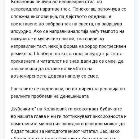
Колановиќ пишува во нелинеарен стил, со
непревидлив наративен тек. Понекогаш започнува со
опсежна експозиција, па дејството одеднаш е
претставено во забрзан тек на свеста, па завршува
апсурдно. Ако се направи аналогија меѓу темпото на
пишување и музичкиот ритам, таа свири во
неправилен такт, некоја форма на хорор прогресивен
ремикс на Шенберг, во кој на крај апсурдот ја голта
приказната и читателот не знае дали да се смее, да
заплаче или да остане во лимбото на
вознемиреноста додека наполу се смее.
Расказите се надреални, но во директна релација со
реалните проблеми на денешницата.
„Бубачките” на Колановиќ ги скокоткаат бубачките
во нашата глава и ни ги поттикнуваат анксиозноста и
наметливите мисли низ вивидни сцени кои можат да
бидат тешки за неподготвениот читател. Јас, иако
обожавател на хорор фикцијата, бев потресен од