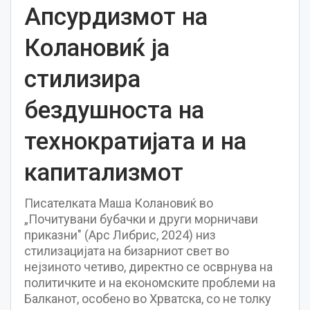
Апсурдизмот на
Колановиќ ја
стилизира
бездушноста на
технократијата и на
капитализмот
Писателката Маша Колановиќ во
„Почитувани бубачки и други морничави
приказни" (Арс Либрис, 2024) низ
стилизацијата на бизарниот свет во
нејзиното четиво, директно се осврнува на
политичките и на економските проблеми на
Балканот, особено во Хрватска, со не толку