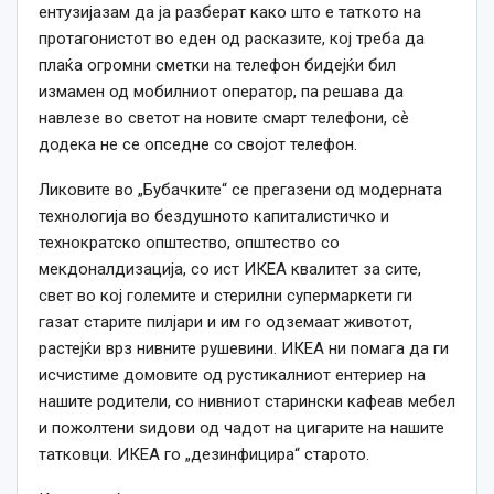
ентузијазам да ја разберат како што е таткото на
протагонистот во еден од расказите, кој треба да
плаќа огромни сметки на телефон бидејќи бил
измамен од мобилниот оператор, па решава да
навлезе во светот на новите смарт телефони, сѐ
додека не се опседне со својот телефон.
Ликовите во „Бубачките“ се прегазени од модерната
технологија во бездушното капиталистичко и
технократско општество, општество со
мекдоналдизација, со ист ИКЕА квалитет за сите,
свет во кој големите и стерилни супермаркети ги
газат старите пилјари и им го одземаат животот,
растејќи врз нивните рушевини. ИКЕА ни помага да ги
исчистиме домовите од рустикалниот ентериер на
нашите родители, со нивниот старински кафеав мебел
и пожолтени ѕидови од чадот на цигарите на нашите
татковци. ИКЕА го „дезинфицира“ старото.