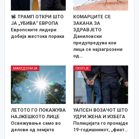
ТРАМП ОТКРИ ШТО
КОМАРЦИТЕ СЕ
ЈА „УБИВА“ ЕВРОПА
ЗАКАНА ЗА
Европските лидери
ЗДРАВЈЕТО
добија жестока порака
Даниловски
предупредува кои
лица се најзагрозени
од…
МАКЕДОНИЈА
СКОПЈЕ
ЛЕТОТО ГО ПОКАЖУВА
УАПСЕН ВОЗАЧОТ ШТО
НАЈЖЕШКОТО ЛИЦE
УДРИ ЖЕНА И ИЗБЕГА
Освежување само во
Полицијата го пронајде
делови од земјата
19-годишникот, „фиат…