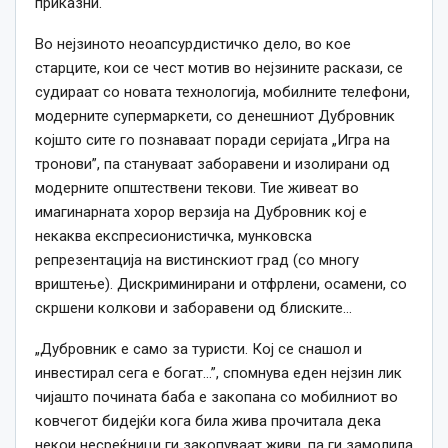
приказни.
Во нејзиното неоапсурдистичко дело, во кое
старците, кои се чест мотив во нејзините раскази, се
судираат со новата технологија, мобилните телефони,
модерните супермаркети, со денешниот Дубровник
којшто сите го познаваат поради серијата „Игра на
тронови”, па стануваат заборавени и изолирани од
модерните општествени текови. Тие живеат во
имагинарната хорор верзија на Дубровник кој е
некаква експресионистичка, мунковска
репрезентација на вистинскиот град (со многу
вриштење). Дискриминирани и отфрлени, осамени, со
скршени колкови и заборавени од блиските…
„Дубровник е само за туристи. Кој се снашол и
инвестирал сега е богат…”, спомнува еден нејзин лик
чијашто почината баба е закопана со мобилниот во
ковчегот бидејќи кога била жива прочитала дека
некои несреќници ги закопуваат живи, па ги замолила