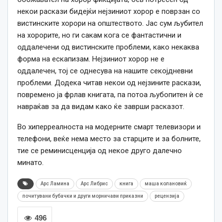
некои раскази бидејќи нејзиниот хорор е поврзан со
вистинските хорори на општеството. Јас сум љубител
на хорорите, но ги сакам кога се фантастични и
оддалечени од вистинските проблеми, како некаква
форма на ескапизам. Нејзиниот хорор не е
оддалечен, тој се однесува на нашите секојдневни
проблеми. Додека читав некои од нејзините раскази,
повремено ја фрлав книгата, па потоа љубопитен ѝ се
навраќав за да видам како ќе заврши расказот.
Во хиперреалноста на модерните смарт телевизори и
телефони, веќе нема место за старците и за болните,
тие се реминисценција од некое друго далечно
минато.
Арс Ламина
Арс Либрис
книга
маша колановиќ
почитувани бубачки и други морничави приказни
рецензија
496