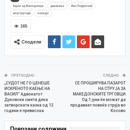
Бајки од Македонија
движење
Иво Лауренчиќ
илустратори
конкурс
165
Сподели
ПРЕТХОДНО
СЛЕДНО
„СУДОТ НЕ ГО ЦЕНЕШЕ
СЕ ПРОШИРУВА ПАЗАРОТ
ИСКРЕНОТО КАЕЊЕ НА
НА СТРУЈА ЗА
ВАСИЛ“ Адвокатот
МАКЕДОНСКИТЕ ТРГОВЦИ
Дуковски смета дека
Од 1 јуни ќе можат да
затворската казна од 12
продаваат повеќе струја во
години е превисока
Косово
Поврзани содржини