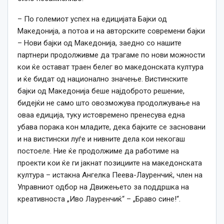
– По големиот успех на едицијата Бајки од
Македонија, а потоа и на авторските современи бајки
– Нови бајки од Македонија, заедно со нашите
партнери продолживме да трагаме по нови можности
кои ќе остават траен белег во македонската култура
и ќе бидат од национално значење. Вистинските
бајки од Македонија беше најдоброто решение,
бидејќи не само што овозможува продолжување на
оваа едиција, туку истовремено пренесува една
убава порака кон младите, дека бајките се засновани
и на вистински луѓе и нивните дела кои некогаш
постоеле. Ние ќе продолжиме да работиме на
проекти кои ќе ги јакнат позициите на македонската
култура – истакна Ангелка Пеева-Лауренчиќ, член на
Управниот одбор на Движењето за поддршка на
креативноста „Иво Лауренчиќ“ – „Браво сине!“.