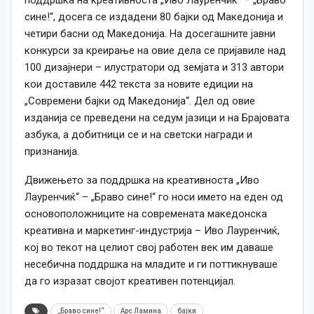
поддршка на креативноста „Иво Лауренчиќ“ – „Браво
сине!“, досега се издадени 80 бајки од Македонија и
четири басни од Македонија. На досегашните јавни
конкурси за креирање на овие дела се пријавиле над
100 дизајнери – илустратори од земјата и 313 автори
кои доставиле 442 текста за новите едиции на
„Современи бајки од Македонија“. Дел од овие
изданија се преведени на седум јазици и на Брајовата
азбука, а добитници се и на светски награди и
признанија.
Движењето за поддршка на креативноста „Иво
Лауренчиќ“ – „Браво сине!“ го носи името на еден од
основоположниците на современата македонска
креативна и маркетинг-индустрија – Иво Лауренчиќ,
кој во текот на целиот свој работен век им даваше
несебична поддршка на младите и ги поттикнуваше
да го изразат својот креативен потенцијал.
„Браво сине!“
Арс Ламина
бајки