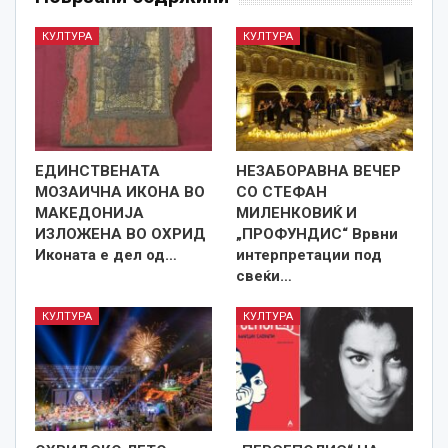
КУЛТУРА
КУЛТУРА
ЕДИНСТВЕНАТА
НЕЗАБОРАВНА ВЕЧЕР
МОЗАИЧНА ИКОНА ВО
СО СТЕФАН
МАКЕДОНИЈА
МИЛЕНКОВИЌ И
ИЗЛОЖЕНА ВО ОХРИД
„ПРОФУНДИС“ Врвни
Иконата е дел од…
интерпретации под
свеќи…
КУЛТУРА
КУЛТУРА