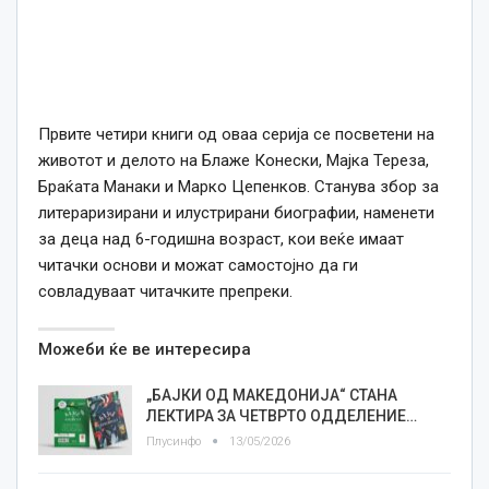
Првите четири книги од оваа серија се посветени на
животот и делото на Блаже Конески, Мајка Тереза,
Браќата Манаки и Марко Цепенков. Станува збор за
литераризирани и илустрирани биографии, наменети
за деца над 6-годишна возраст, кои веќе имаат
читачки основи и можат самостојно да ги
совладуваат читачките препреки.
Можеби ќе ве интересира
„БАЈКИ ОД МАКЕДОНИЈА“ СТАНА
ЛЕКТИРА ЗА ЧЕТВРТО ОДДЕЛЕНИЕ…
Плусинфо
13/05/2026