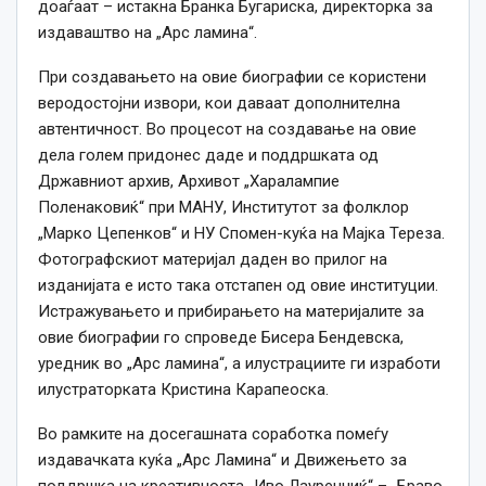
доаѓаат – истакна Бранка Бугариска, директорка за
издаваштво на „Арс ламина“.
При создавањето на овие биографии се користени
веродостојни извори, кои даваат дополнителна
автентичност. Во процесот на создавање на овие
дела голем придонес даде и поддршката од
Државниот архив, Архивот „Харалампие
Поленаковиќ“ при МАНУ, Институтот за фолклор
„Марко Цепенков“ и НУ Спомен-куќа на Мајка Тереза.
Фотографскиот материјал даден во прилог на
изданијата е исто така отстапен од овие институции.
Истражувањето и прибирањето на материјалите за
овие биографии го спроведе Бисера Бендевска,
уредник во „Арс ламина“, а илустрациите ги изработи
илустраторката Кристина Карапеоска.
Во рамките на досегашната соработка помеѓу
издавачката куќа „Арс Ламина“ и Движењето за