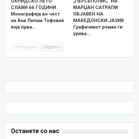
ОХРИДСКО ЛЕТО
„ПЕРСЕПОЛИС“ НА
СЛАВИ 66 ГОДИНИ
МАРЏАН САТРАПИ
Монографија во чест
ОБЈАВЕН НА
на Ана Липша Тофовиќ
МАКЕДОНСКИ ЈАЗИК
која прва…
Графичкиот роман ги
урива…
ПРЕТХОДНО
СЛЕДНО
Останете со нас