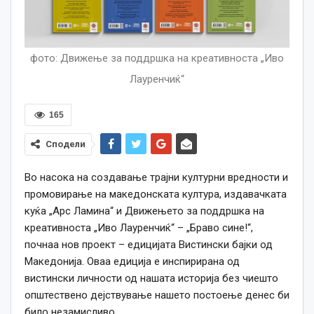
фото: Движење за поддршка на креативноста „Иво
Лауренчиќ“
165
Сподели
Во насока на создавање трајни културни вредности и
промовирање на македонската култура, издавачката
куќа „Арс Ламина“ и Движењето за поддршка на
креативноста „Иво Лауренчиќ“ – „Браво сине!“,
почнаа нов проект – едицијата Вистински бајки од
Македонија. Оваа едиција е инспирирана од
вистински личности од нашата историја без чиешто
општествено дејствување нашето постоење денес би
било незамисливо.