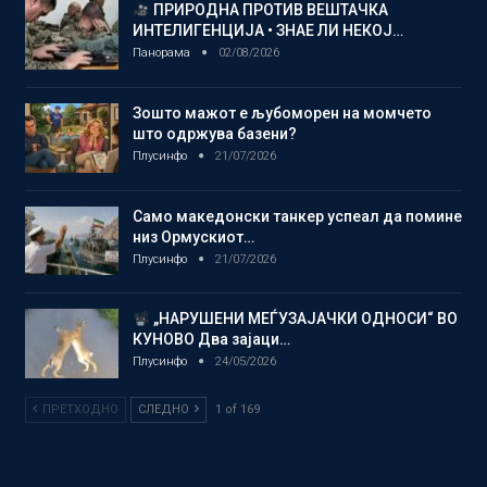
ПРИРОДНА ПРОТИВ ВЕШТАЧКА
ИНТЕЛИГЕНЦИЈА • ЗНАЕ ЛИ НЕКОЈ…
Панорама
02/08/2026
Зошто мажот е љубоморен на момчето
што одржува базени?
Плусинфо
21/07/2026
Само македонски танкер успеал да помине
низ Ормускиот…
Плусинфо
21/07/2026
„НАРУШЕНИ МЕЃУЗАЈАЧКИ ОДНОСИ“ ВО
КУНОВО Два зајаци…
Плусинфо
24/05/2026
ПРЕТХОДНО
СЛЕДНО
1 of 169