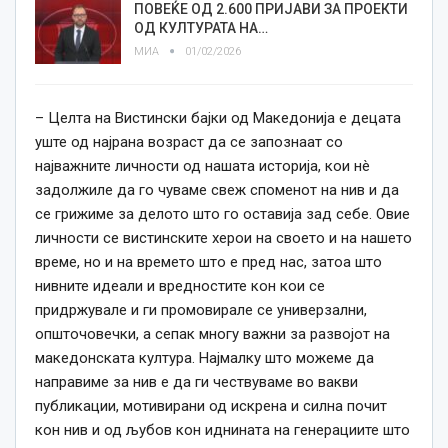
ПОВЕЌЕ ОД 2.600 ПРИЈАВИ ЗА ПРОЕКТИ
ОД КУЛТУРАТА НА…
МИА
01/02/2026
– Целта на Вистински бајки од Македонија е децата
уште од најрана возраст да се запознаат со
најважните личности од нашата историја, кои нè
задолжиле да го чуваме свеж споменот на нив и да
се грижиме за делото што го оставија зад себе. Овие
личности се вистинските херои на своето и на нашето
време, но и на времето што е пред нас, затоа што
нивните идеали и вредностите кон кои се
придржувале и ги промовирале се универзални,
општочовечки, а сепак многу важни за развојот на
македонската култура. Најмалку што можеме да
направиме за нив е да ги чествуваме во вакви
публикации, мотивирани од искрена и силна почит
кон нив и од љубов кон иднината на генерациите што