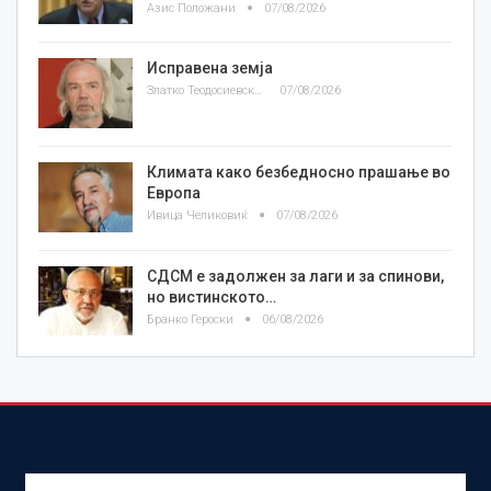
Азис Положани
07/08/2026
Исправена земја
Златко Теодосиевски
07/08/2026
Климата како безбедносно прашање во
Европа
Ивица Челиковиќ
07/08/2026
СДСМ е задолжен за лаги и за спинови,
но вистинското…
Бранко Героски
06/08/2026