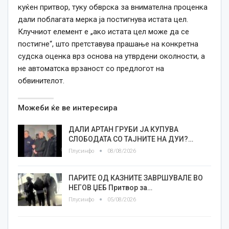
куќен притвор, туку обврска за внимателна проценка
дали поблагата мерка ја постигнува истата цел.
Клучниот елемент е „ако истата цел може да се
постигне“, што претставува прашање на конкретна
судска оценка врз основа на утврдени околности, а
не автоматска врзаност со предлогот на
обвинителот.
Можеби ќе ве интересира
ДАЛИ АРТАН ГРУБИ ЈА КУПУВА
СЛОБОДАТА СО ТАЈНИТЕ НА ДУИ?…
Плусинфо
08/08/2026
ПАРИТЕ ОД КАЗНИТЕ ЗАВРШУВАЛЕ ВО
НЕГОВ ЏЕБ Притвор за…
Плусинфо
05/08/2026