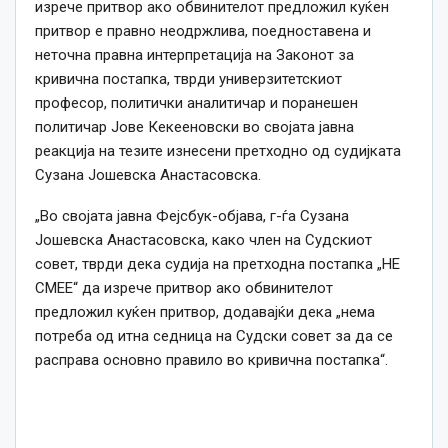
изрече притвор ако обвинителот предложил куќен
притвор е правно неодржлива, поедноставена и
неточна правна интерпретација на Законот за
кривична постапка, тврди универзитетскиот
професор, политички аналитичар и поранешен
политичар Јове Кекееновски во својата јавна
реакција на тезите изнесени претходно од судијката
Сузана Јошевска Анастасовска.
„Во својата јавна Фејсбук-објава, г-ѓа Сузана
Јошевска Анастасовска, како член на Судскиот
совет, тврди дека судија на претходна постапка „НЕ
СМЕЕ“ да изрече притвор ако обвинителот
предложил куќен притвор, додавајќи дека „нема
потреба од итна седница на Судски совет за да се
расправа основно правило во кривична постапка“.