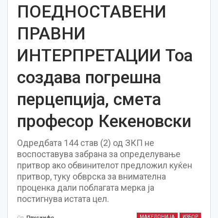
ПОЕДНОСТАВЕНИ
ПРАВНИ
ИНТЕРПРЕТАЦИИ Тоа
создава погрешна
перцепција, смета
професор Кекеновски
Oдредбата 144 став (2) од ЗКП не
воспоставува забрана за определување
притвор ако обвинителот предложил куќен
притвор, туку обврска за внимателна
проценка дали поблагата мерка ја
постигнува истата цел.
МАКЕДОНИЈА
ИЗБОР
Од
Плусинфо