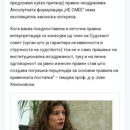
предложил куќен притвор) правно неодржлива.
Апсолутната формулација „НЕ СМЕЕ“ нема
експлицитна законска поткрепа.
Кога ваква поедноставена и неточна правна
интерпретација се изнесува од член на Судскиот
совет (орган што ја гарантира независноста и
стручноста на судството) тоа не е само прашање на
институционална воздржаност, туку и на лична
одговорност за јавно изнесен правен став што
создава погрешна перцепција за основни правила на
кривичната постапка“ – пишува проф. д-р Јове
Кекеновски.