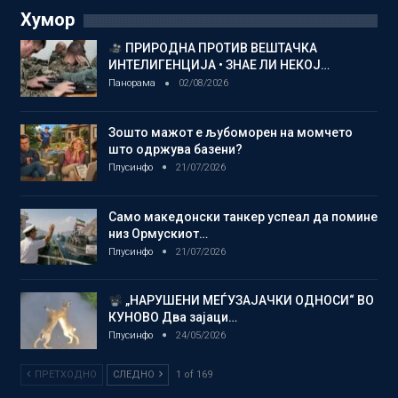
Хумор
ПРИРОДНА ПРОТИВ ВЕШТАЧКА
ИНТЕЛИГЕНЦИЈА • ЗНАЕ ЛИ НЕКОЈ…
Панорама
02/08/2026
Зошто мажот е љубоморен на момчето
што одржува базени?
Плусинфо
21/07/2026
Само македонски танкер успеал да помине
низ Ормускиот…
Плусинфо
21/07/2026
„НАРУШЕНИ МЕЃУЗАЈАЧКИ ОДНОСИ“ ВО
КУНОВО Два зајаци…
Плусинфо
24/05/2026
ПРЕТХОДНО
СЛЕДНО
1 of 169