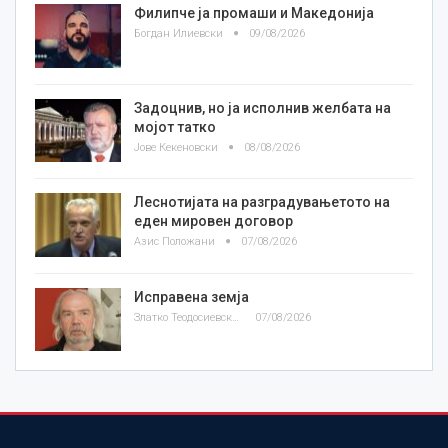
Филипче ја промаши и Македонија
Богдан Илиевски
09/08/2026
Задоцнив, но ја исполнив желбата на
мојот татко
Јове Кекеновски
08/08/2026
Леснотијата на разградувањетото на
еден мировен договор
Азис Положани
07/08/2026
Исправена земја
Златко Теодосиевски
07/08/2026