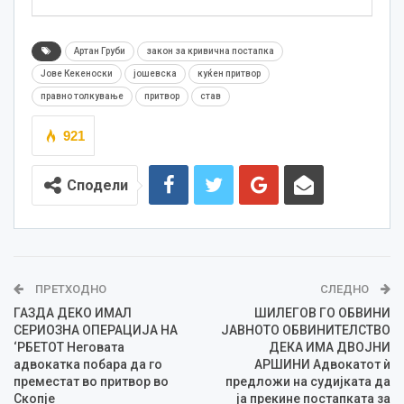
Артан Груби
закон за кривична постапка
Јове Кекеноски
јошевска
куќен притвор
правно толкување
притвор
став
921
Сподели
ПРЕТХОДНО
СЛЕДНО
ГАЗДА ДЕКО ИМАЛ
ШИЛЕГОВ ГО ОБВИНИ
СЕРИОЗНА ОПЕРАЦИЈА НА
ЈАВНОТО ОБВИНИТЕЛСТВО
‘РБЕТОТ Неговата
ДЕКА ИМА ДВОЈНИ
адвокатка побара да го
АРШИНИ Адвокатот ѝ
преместат во притвор во
предложи на судијката да
Скопје
ја прекине постапката за