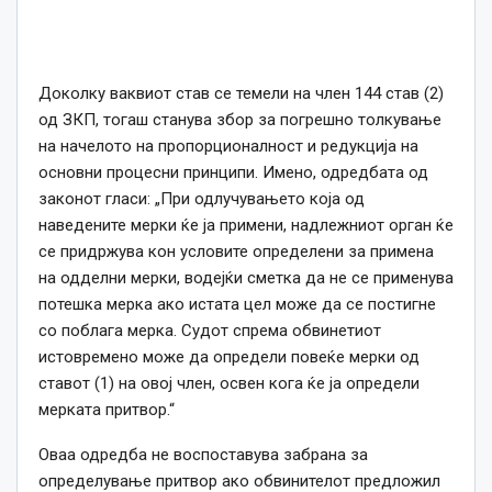
Доколку ваквиот став се темели на член 144 став (2)
од ЗКП, тогаш станува збор за погрешно толкување
на начелото на пропорционалност и редукција на
основни процесни принципи. Имено, одредбата од
законот гласи: „При одлучувањето која од
наведените мерки ќе ја примени, надлежниот орган ќе
се придржува кон условите определени за примена
на одделни мерки, водејќи сметка да не се применува
потешка мерка ако истата цел може да се постигне
со поблага мерка. Судот спрема обвинетиот
истовремено може да определи повеќе мерки од
ставот (1) на овој член, освен кога ќе ја определи
мерката притвор.“
Оваа одредба не воспоставува забрана за
определување притвор ако обвинителот предложил