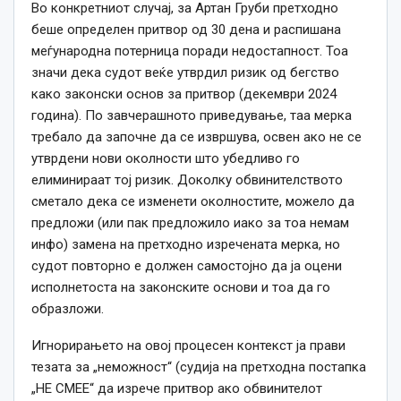
Во конкретниот случај, за Артан Груби претходно
беше определен притвор од 30 дена и распишана
меѓународна потерница поради недостапност. Тоа
значи дека судот веќе утврдил ризик од бегство
како законски основ за притвор (декември 2024
година). По завчерашното приведување, таа мерка
требало да започне да се извршува, освен ако не се
утврдени нови околности што убедливо го
елиминираат тој ризик. Доколку обвинителството
сметало дека се изменети околностите, можело да
предложи (или пак предложило иако за тоа немам
инфо) замена на претходно изречената мерка, но
судот повторно е должен самостојно да ја оцени
исполнетоста на законските основи и тоа да го
образложи.
Игнорирањето на овој процесен контекст ја прави
тезата за „неможност“ (судија на претходна постапка
„НЕ СМЕЕ“ да изрече притвор ако обвинителот