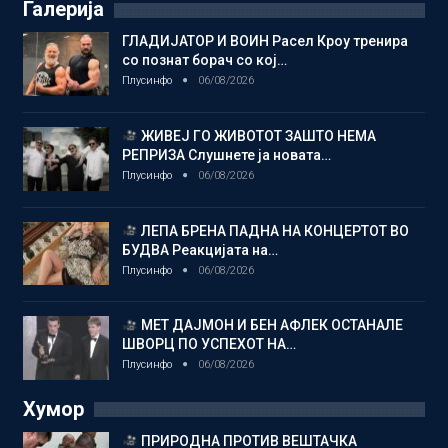
Галерија
ГЛАДИЈАТОР И ВОИН Расел Кроу тренира
со познат борач со кој…
Плусинфо
06/08/2026
ЖИВЕЈ ГО ЖИВОТОТ ЗАШТО НЕМА
РЕПРИЗА Слушнете ја новата…
Плусинфо
06/08/2026
ЛЕПА БРЕНА ПАДНА НА КОНЦЕРТОТ ВО
БУДВА Реакцијата на…
Плусинфо
06/08/2026
МЕТ ДАЈМОН И БЕН АФЛЕК ОСТАНАЛЕ
ШВОРЦ ПО УСПЕХОТ НА…
Плусинфо
06/08/2026
Хумор
ПРИРОДНА ПРОТИВ ВЕШТАЧКА