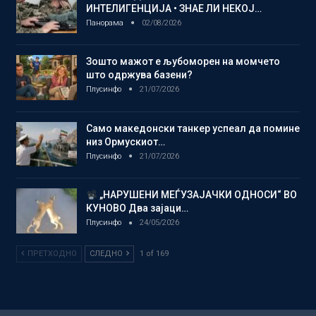
ИНТЕЛИГЕНЦИЈА • ЗНАЕ ЛИ НЕКОЈ…
Панорама
02/08/2026
Зошто мажот е љубоморен на момчето
што одржува базени?
Плусинфо
21/07/2026
Само македонски танкер успеал да помине
низ Ормускиот…
Плусинфо
21/07/2026
„НАРУШЕНИ МЕЃУЗАЈАЧКИ ОДНОСИ“ ВО
КУНОВО Два зајаци…
Плусинфо
24/05/2026
ПРЕТХОДНО
СЛЕДНО
1 of 169