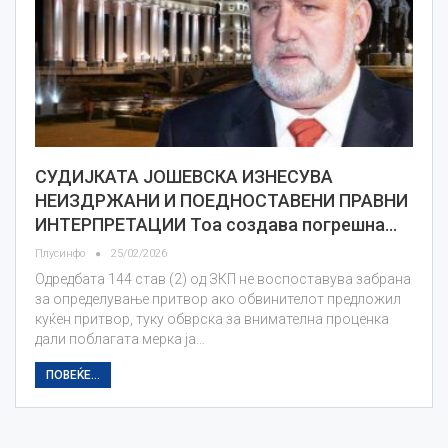
СУДИЈКАТА ЈОШЕВСКА ИЗНЕСУВА
НЕИЗДРЖАНИ И ПОЕДНОСТАВЕНИ ПРАВНИ
ИНТЕРПРЕТАЦИИ Тоа создава погрешна…
Плусинфо
25/02/2026
Oдредбата 144 став (2) од ЗКП не воспоставува забрана
за определување притвор ако обвинителот предложил
куќен притвор, туку обврска за внимателна проценка
дали поблагата мерка ја…
ПОВЕЌЕ...