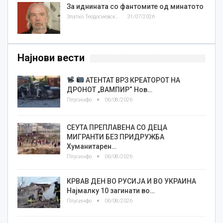
За иднината со фантомите од минатото
Златко Теодосиевски
31/07/2026
Најнови вести
АТЕНТАТ ВРЗ КРЕАТОРОТ НА
ДРОНОТ „ВАМПИР“ Нов…
Плусинфо
06/08/2026
СЕУТА ПРЕПЛАВЕНА СО ДЕЦА
МИГРАНТИ БЕЗ ПРИДРУЖБА
Хуманитарен…
Плусинфо
06/08/2026
КРВАВ ДЕН ВО РУСИЈА И ВО УКРАИНА
Најмалку 10 загинати во…
Плусинфо
06/08/2026