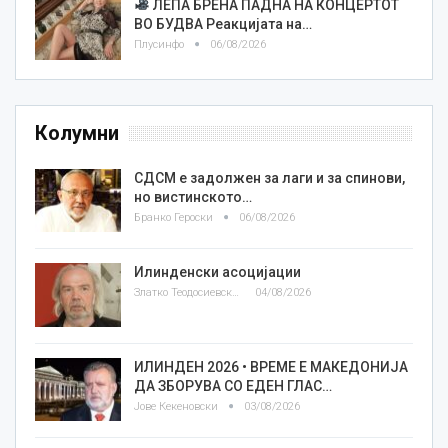
ЛЕПА БРЕНА ПАДНА НА КОНЦЕРТОТ
ВО БУДВА Реакцијата на…
Плусинфо
06/08/2026
Колумни
СДСМ е задолжен за лаги и за спинови,
но вистинското…
Бранко Героски
06/08/2026
Илинденски асоцијации
Златко Теодосиевски
04/08/2026
ИЛИНДЕН 2026 • ВРЕМЕ Е МАКЕДОНИЈА
ДА ЗБОРУВА СО ЕДЕН ГЛАС…
Јове Кекеновски
03/08/2026