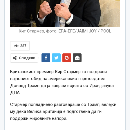
Кит Стармер, фото: EPA-EFE/JAIMI JOY / POOL
287
Сподели
Британскиот премиер Кир Стармер го поздрави
најновиот обид на американскиот претседател
Доналд Трамп да ја заврши војната со Иран, јавува
ДПА.
Стармер попладнево разговараше со Трамп, велејќи
му дека Велика Британија е подготвена да ги
поддржи мировните напори.