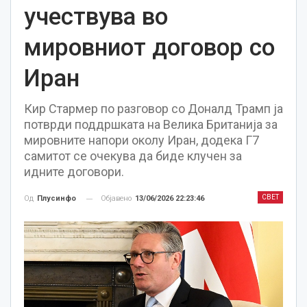
учествува во
мировниот договор со
Иран
Кир Стармер по разговор со Доналд Трамп ја
потврди поддршката на Велика Британија за
мировните напори околу Иран, додека Г7
самитот се очекува да биде клучен за
идните договори.
СВЕТ
Објавено
13/06/2026 22:23:46
Од
Плусинфо