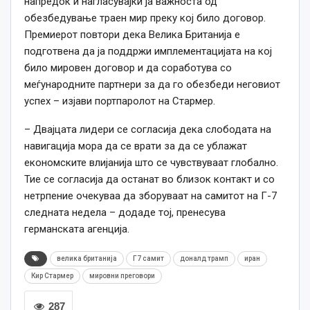
напредок и нагласувајќи ја важноста од
обезбедување траен мир преку кој било договор.
Премиерот повтори дека Велика Британија е
подготвена да ја поддржи имплементацијата на кој
било мировен договор и да соработува со
меѓународните партнери за да го обезбеди неговиот
успех – изјави портпаролот на Стармер.
– Двајцата лидери се согласија дека слободата на
навигација мора да се врати за да се ублажат
економските влијанија што се чувствуваат глобално.
Тие се согласија да останат во близок контакт и со
нетрпение очекуваа да зборуваат на самитот на Г-7
следната недела – додаде тој, пренесува
германската агенција.
велика британија
Г7 самит
доналд трамп
иран
Кир Стармер
мировни преговори
287