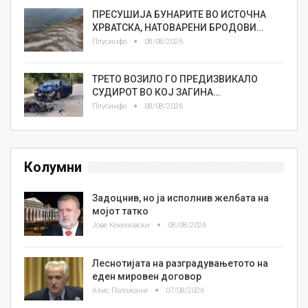
ПРЕСУШИЈА БУНАРИТЕ ВО ИСТОЧНА
ХРВАТСКА, НАТОВАРЕНИ БРОДОВИ…
Плусинфо
08/08/2026
ТРЕТО ВОЗИЛО ГО ПРЕДИЗВИКАЛО
СУДИРОТ ВО КОЈ ЗАГИНА…
Плусинфо
08/08/2026
Колумни
Задоцнив, но ја исполнив желбата на
мојот татко
Јове Кекеновски
08/08/2026
Леснотијата на разградувањетото на
еден мировен договор
Азис Положани
07/08/2026