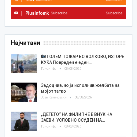
Plusinfomk
Subscribe
Subscribe
Најчитани
ГОЛЕМ ПОЖАР ВО ВОЛКОВО, ИЗГОРЕ
КУЌА Повреден е еден…
Плусинфо
08/08/2026
Задоцнив, но ја исполнив желбата на
мојот татко
Јове Кекеновски
08/08/2026
„ДЕТЕТО“ НА ФИЛИПЧЕ Е ВНУК НА
ЗАЕВИ, УСЛОВНО ОСУДЕН НА…
Плусинфо
08/08/2026