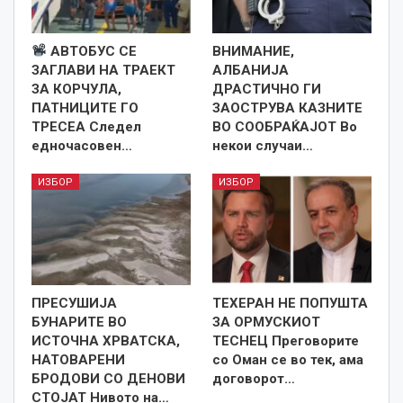
АВТОБУС СЕ
ВНИМАНИЕ,
ЗАГЛАВИ НА ТРАЕКТ
АЛБАНИЈА
ЗА КОРЧУЛА,
ДРАСТИЧНО ГИ
ПАТНИЦИТЕ ГО
ЗАОСТРУВА КАЗНИТЕ
ТРЕСЕА Следел
ВО СООБРАЌАЈОТ Во
едночасовен…
некои случаи…
ИЗБОР
ИЗБОР
ПРЕСУШИЈА
ТЕХЕРАН НЕ ПОПУШТА
БУНАРИТЕ ВО
ЗА ОРМУСКИОТ
ИСТОЧНА ХРВАТСКА,
ТЕСНЕЦ Преговорите
НАТОВАРЕНИ
со Оман се во тек, ама
БРОДОВИ СО ДЕНОВИ
договорот…
СТОЈАТ Нивото на…