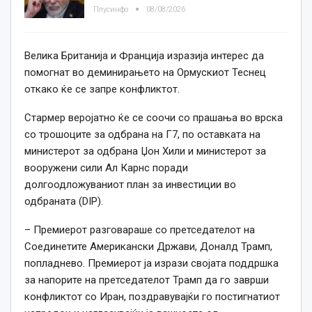
Плусинфо
08/08/2026
Велика Британија и Франција изразија интерес да
помогнат во деминирањето на Ормускиот Теснец
откако ќе се запре конфликтот.
Стармер веројатно ќе се соочи со прашања во врска
со трошоците за одбрана на Г7, по оставката на
министерот за одбрана Џон Хили и министерот за
вооружени сили Ал Карнс поради
долгоодложуваниот план за инвестиции во
одбраната (DIP).
– Премиерот разговараше со претседателот на
Соединетите Американски Држави, Доналд Трамп,
попладнево. Премиерот ја изрази својата поддршка
за напорите на претседателот Трамп да го заврши
конфликтот со Иран, поздравувајќи го постигнатиот