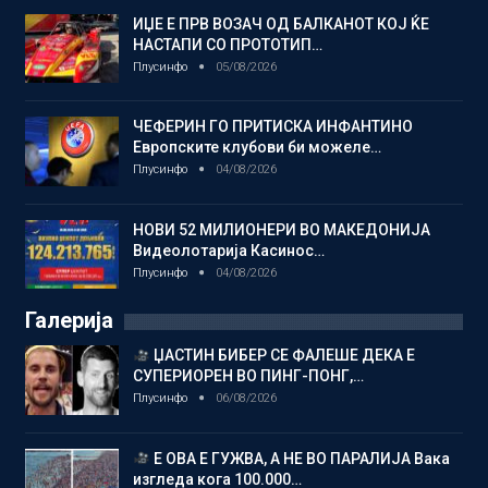
ИЏЕ Е ПРВ ВОЗАЧ ОД БАЛКАНОТ КОЈ ЌЕ
НАСТАПИ СО ПРОТОТИП…
Плусинфо
05/08/2026
ЧЕФЕРИН ГО ПРИТИСКА ИНФАНТИНО
Европските клубови би можеле…
Плусинфо
04/08/2026
НОВИ 52 МИЛИОНЕРИ ВО МАКЕДОНИЈА
Видеолотарија Касинос…
Плусинфо
04/08/2026
Галерија
ЏАСТИН БИБЕР СЕ ФАЛЕШЕ ДЕКА Е
СУПЕРИОРЕН ВО ПИНГ-ПОНГ,…
Плусинфо
06/08/2026
Е ОВА Е ГУЖВА, А НЕ ВО ПАРАЛИЈА Вака
изгледа кога 100.000…