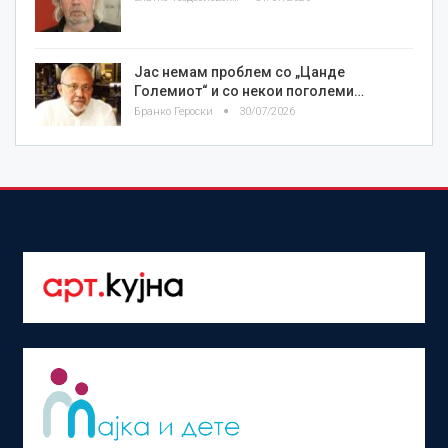
Јас немам проблем со „Цанде
Големиот“ и со некои поголеми…
Бранко Героски
30/07/2026