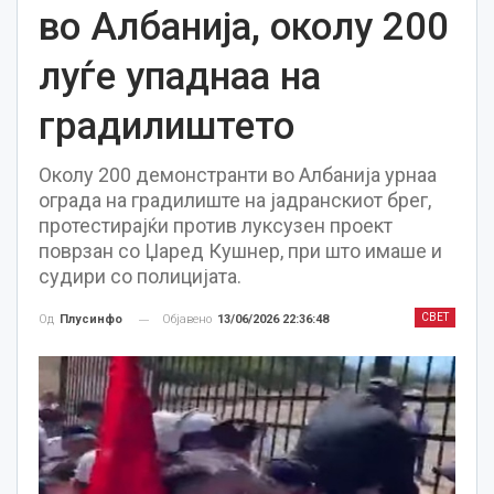
во Албанија, околу 200
луѓе упаднаа на
градилиштето
Околу 200 демонстранти во Албанија урнаа
ограда на градилиште на јадранскиот брег,
протестирајќи против луксузен проект
поврзан со Џаред Кушнер, при што имаше и
судири со полицијата.
СВЕТ
Објавено
13/06/2026 22:36:48
Од
Плусинфо