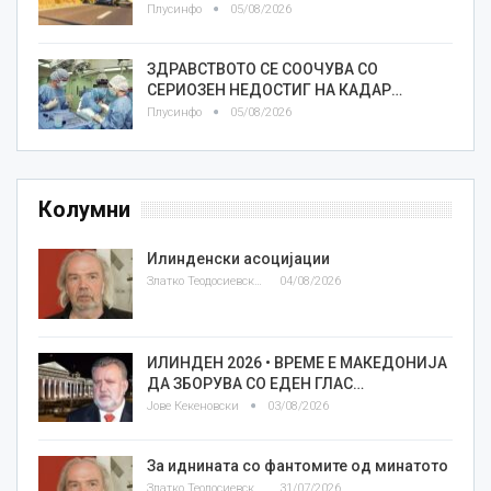
Плусинфо
05/08/2026
ЗДРАВСТВОТО СЕ СООЧУВА СО
СЕРИОЗЕН НЕДОСТИГ НА КАДАР…
Плусинфо
05/08/2026
Колумни
Илинденски асоцијации
Златко Теодосиевски
04/08/2026
ИЛИНДЕН 2026 • ВРЕМЕ Е МАКЕДОНИЈА
ДА ЗБОРУВА СО ЕДЕН ГЛАС…
Јове Кекеновски
03/08/2026
За иднината со фантомите од минатото
Златко Теодосиевски
31/07/2026