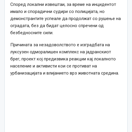
Според локални извештаи, за време на инцидентот
имало и спорадични судири со полицијата, но
демонстрантите успеале да продолжат со рушење на
оградата, без да бидат целосно спречени од
безбедносните сили.
Причината за незадоволството е изградбата на
луксузен одморалишен комплекс на јадранскиот
брег, проект кој предизвика реакции кај локалното
население и активисти кои се противат на
урбанизацијата и влијанието врз животната средина.