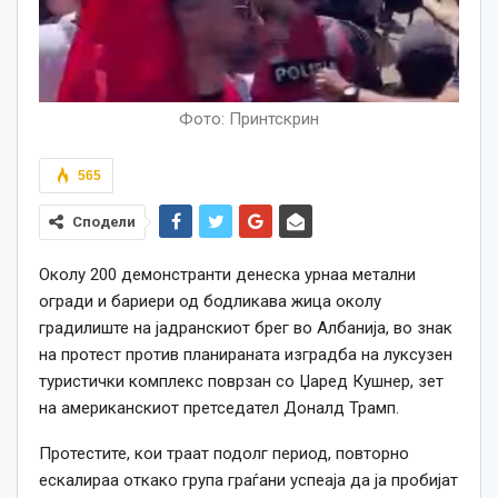
Фото: Принтскрин
565
Сподели
Околу 200 демонстранти денеска урнаа метални
огради и бариери од бодликава жица околу
градилиште на јадранскиот брег во Албанија, во знак
на протест против планираната изградба на луксузен
туристички комплекс поврзан со Џаред Кушнер, зет
на американскиот претседател Доналд Трамп.
Протестите, кои траат подолг период, повторно
ескалираа откако група граѓани успеаја да ја пробијат