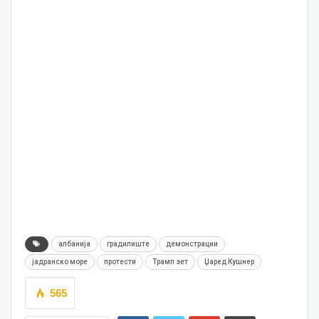
албанија
градилиште
демонстрации
јадранско море
протести
Трамп зет
Џаред Кушнер
565