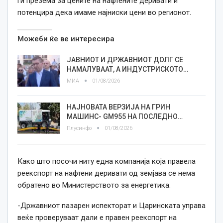
ги презема за цените на нафтените деривати и
потенцира дека имаме најниски цени во регионот.
Можеби ќе ве интересира
ЈАВНИОТ И ДРЖАВНИОТ ДОЛГ СЕ
НАМАЛУВААТ, А ИНДУСТРИСКОТО…
МИА
01/08/2026
НАЈНОВАТА ВЕРЗИЈА НА ГРИН
МАШИНС- GM955 НА ПОСЛЕДНО…
Плусинфо
01/08/2026
Како што посочи ниту една компанија која правела
реекспорт на нафтени деривати од земјава се нема
обратено во Министерството за енергетика.
-Државниот пазарен испекторат и Царинската управа
веќе проверуваат дали е правен реекспорт на