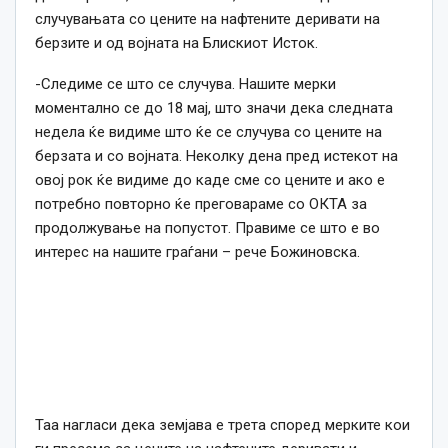
случувањата со цените на нафтените деривати на
берзите и од војната на Блискиот Исток.
-Следиме се што се случува. Нашите мерки
моментално се до 18 мај, што значи дека следната
недела ќе видиме што ќе се случува со цените на
берзата и со војната. Неколку дена пред истекот на
овој рок ќе видиме до каде сме со цените и ако е
потребно повторно ќе преговараме со ОКТА за
продолжување на попустот. Правиме се што е во
интерес на нашите граѓани – рече Божиновска.
Таа нагласи дека земјава е трета според мерките кои