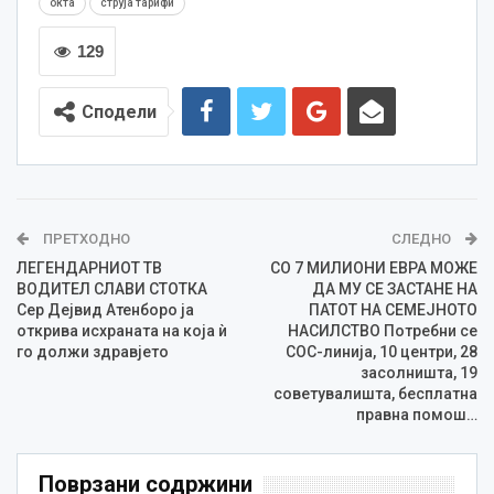
окта
струја тарифи
129
Сподели
ПРЕТХОДНО
СЛЕДНО
ЛЕГЕНДАРНИОТ ТВ
СО 7 МИЛИОНИ ЕВРА МОЖЕ
ВОДИТЕЛ СЛАВИ СТОТКА
ДА МУ СЕ ЗАСТАНЕ НА
Сер Дејвид Атенборо ја
ПАТОТ НА СЕМЕЈНОТО
открива исхраната на која ѝ
НАСИЛСТВО Потребни се
го должи здравјето
СОС-линија, 10 центри, 28
засолништа, 19
советувалишта, бесплатна
правна помош…
Поврзани содржини