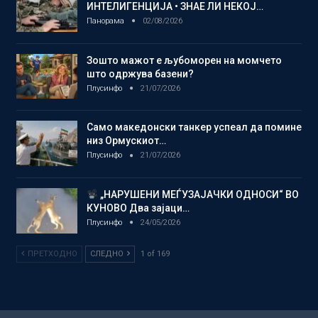
ИНТЕЛИГЕНЦИЈА • ЗНАЕ ЛИ НЕКОЈ…
Панорама
02/08/2026
Зошто мажот е љубоморен на момчето
што одржува базени?
Плусинфо
21/07/2026
Само македонски танкер успеал да помине
низ Ормускиот…
Плусинфо
21/07/2026
„НАРУШЕНИ МЕЃУЗАЈАЧКИ ОДНОСИ“ ВО
КУНОВО Два зајаци…
Плусинфо
24/05/2026
ПРЕТХОДНО
СЛЕДНО
1 of 169