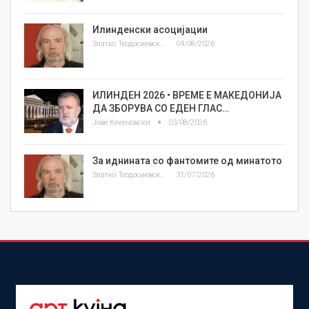
Илинденски асоцијации
Златко Теодосиевски
04/08/2026
ИЛИНДЕН 2026 • ВРЕМЕ Е МАКЕДОНИЈА
ДА ЗБОРУВА СО ЕДЕН ГЛАС…
Јове Кекеновски
03/08/2026
За иднината со фантомите од минатото
Златко Теодосиевски
31/07/2026