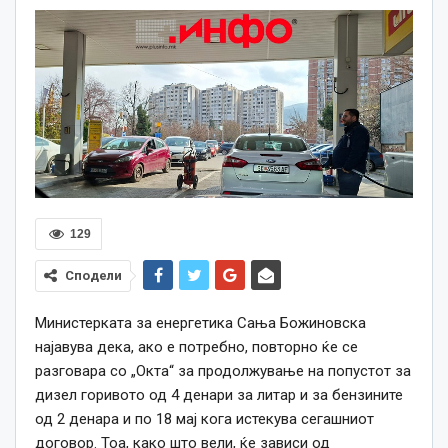
129
Сподели
Министерката за енергетика Сања Божиновска
најавува дека, ако е потребно, повторно ќе се
разговара со „Окта“ за продолжување на попустот за
дизел горивото од 4 денари за литар и за бензините
од 2 денара и по 18 мај кога истекува сегашниот
договор. Тоа, како што вели, ќе зависи од