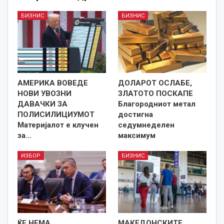
БИЗНИС
БИЗНИС
АМЕРИКА ВОВЕДЕ
ДОЛАРОТ ОСЛАБЕ,
НОВИ УВОЗНИ
ЗЛАТОТО ПОСКАПЕ
ДАВАЧКИ ЗА
Благородниот метал
ПОЛИСИЛИЦИУМОТ
достигна
Материјалот е клучен
седумнеделен
за…
максимум
ИЗБОР
БИЗНИС
ЌЕ НЕМА
МАКЕДОНСКИТЕ