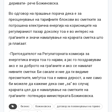
деривати- рече Божиновска.
Во одговор на прашање порача дека е за
преоценување на тарифните блокови во сметките за
потрошена електрична енергија на корисниците на
регулираниот пазар доколку тоа е во интерес на
граѓаните и значи намалување на крајната сметка што
ја плаќаат.
-Претседателот на Регулаторната комисија за
енергетика вчера тоа го најави, а јас го поздравувам
ако е за доброто на граѓаните и ако се намалат
нивните сметки. Би сакале и ние да ги видиме
пресметките, меѓутоа тоа е нивна дејност, а ние само
би можеле да кажеме дека сме „за“ во случај
крајната цел да е намалување на сметките на
граѓаните- потенцира министерката Божиновска.
бизнис
божиновска
договор за поевинување на гориво